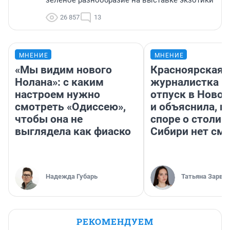
зелёное разнообразие на выставке экзотики
26 857
13
МНЕНИЕ
МНЕНИЕ
«Мы видим нового
Красноярская
Нолана»: с каким
журналистка п
настроем нужно
отпуск в Ново
смотреть «Одиссею»,
и объяснила, п
чтобы она не
споре о столиц
выглядела как фиаско
Сибири нет см
Надежда Губарь
Татьяна Зарва
РЕКОМЕНДУЕМ