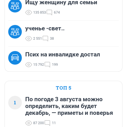
Ищу женщину для семьи
135 853
674
ученье -свет..
2 551
38
Псих на инвалидке достал
15 792
199
ТОП 5
По погоде 3 августа можно
1
определить, каким будет
декабрь, — приметы и поверья
87 200
11