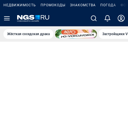
НЕДВИЖИМОСТЬ
ПРОМОКОДЫ
ЗНАКОМСТВА
ПОГОДА
ФО
Жёсткая соседская драка
Застройщики V