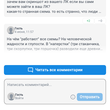
зачем вам скриншот из вашего ЛК если вы сами 
можете зайти в ваш ЛК?

какая-то странная схема. то есть странно, что люди 
ведутся
+2
–0
Гость
4 июня, 11:57
На чём "работают" все схемы? На человеческой 
жадности и глупости. В "наперстки" (три стаканчика, 
три скорлупки, три горшочка) разводили еще древние 
египтяне других древних египтян. О чем есть 
+2
–1
рисуночки, откопанные археологами. Хотя египтяне-
ли? Есть древнее сказание об изгнании одного 
народа из Египета.
Читать все комментарии
Гость
Отправить
Войти