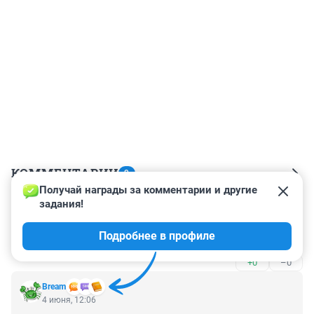
КОММЕНТАРИИ
9
Получай награды за комментарии и другие 
задания!
Гость
4 июня, 17:44
Подробнее в профиле
ну любителей халявы, не жалко
+0
–0
Bream
4 июня, 12:06