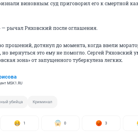
изнали виновным: суд приговорил его к смертной каз
!» — рычал Ряховский после оглашения.
о прошений, дотянул до момента, когда ввели морато
 но вернуться это ему не помогло. Сергей Ряховский у
вская зона» от запущенного туберкулеза легких.
рисова
ент MSK1.RU
ный убийца
Криминал
1
0
3