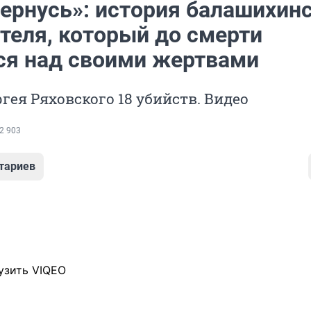
вернусь»: история балашихин
теля, который до смерти
ся над своими жертвами
ргея Ряховского 18 убийств. Видео
2 903
тариев
узить VIQEO