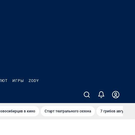
ЛЮТ
ИГРЫ
ZODY
овосибирцев в кино
Старт театрального сезона
7 грибов августа