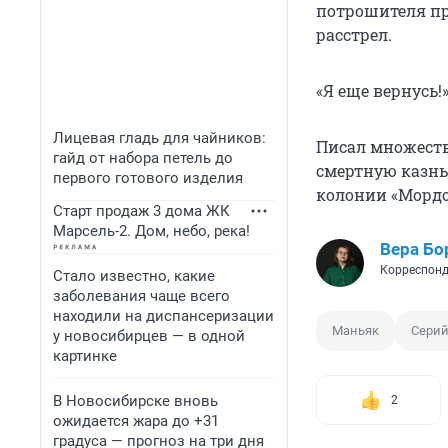
потрошителя пр
расстрел.
«Я еще вернусь
Лицевая гладь для чайников:
Писал множеств
гайд от набора петель до
смертную казнь,
первого готового изделия
колонии «Мордо
Старт продаж 3 дома ЖК
Марсель-2. Дом, небо, река!
Вера Бо
Корреспонд
Стало известно, какие
заболевания чаще всего
находили на диспансеризации
Маньяк
Серий
у новосибирцев — в одной
картинке
В Новосибирске вновь
2
ожидается жара до +31
градуса — прогноз на три дня