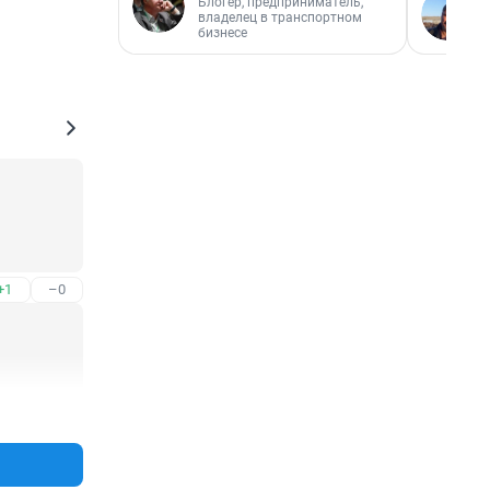
Блогер, предприниматель,
владелец в транспортном
бизнесе
+1
–0
+1
–0