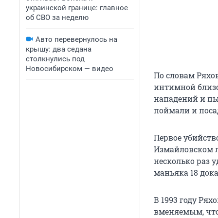
украинской границе: главное
об СВО за неделю
Авто перевернулось на
крышу: два седана
столкнулись под
Новосибирском — видео
По словам Ряхо
интимной близос
нападений и пы
поймали и посад
Первое убийств
Измайловском ле
несколько раз у
маньяка 18 док
В 1993 году Рях
вменяемым, что