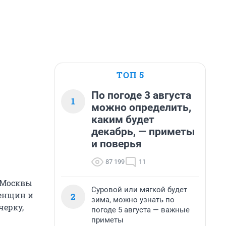
ТОП 5
По погоде 3 августа
1
можно определить,
каким будет
декабрь, — приметы
и поверья
87 199
11
х Москвы
Суровой или мягкой будет
женщин и
2
зима, можно узнать по
черку,
погоде 5 августа — важные
приметы