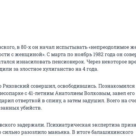
вского, в 80-х он начал испытывать «непреодолимое ж
ти с женщиной». С марта по ноябрь 1982 года он сове
тался изнасиловать пенсионерок. Через некоторое вр
или за злостное хулиганство на 4 года.
о Ряховский совершил, освободившись. Познакомился
сопарке с 41-летним Анатолием Волковым, завел его в
дарил отверткой в спину, а затем задушил. Всего на сч
азанных убийств.
овского задержали. Психиатрическая экспертиза призн
 сильно разозлило маньяка. В итоге балашихинского