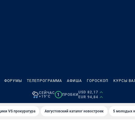
ФОРУМЫ
ТЕЛЕПРОГРАММА
АФИША
ГОРОСКОП
КУРСЫ ВА
USD 82,17
СЕЙЧАС
1
ПРОБКИ
+19°C
EUR 94,84
ики VS прокуратура
Августовский каталог новостроек
5 молодых н