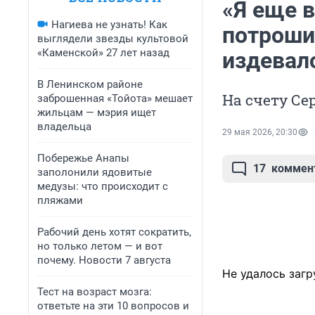
«Я еще 
Нагиева не узнать! Как
потроши
выглядели звезды культовой
«Каменской» 27 лет назад
издевал
В Ленинском районе
На счету Се
заброшенная «Тойота» мешает
жильцам — мэрия ищет
владельца
29 мая 2026, 20:30
Побережье Анапы
17
коммен
заполонили ядовитые
медузы: что происходит с
пляжами
Рабочий день хотят сократить,
но только летом — и вот
почему. Новости 7 августа
Не удалось загр
Тест на возраст мозга:
ответьте на эти 10 вопросов и