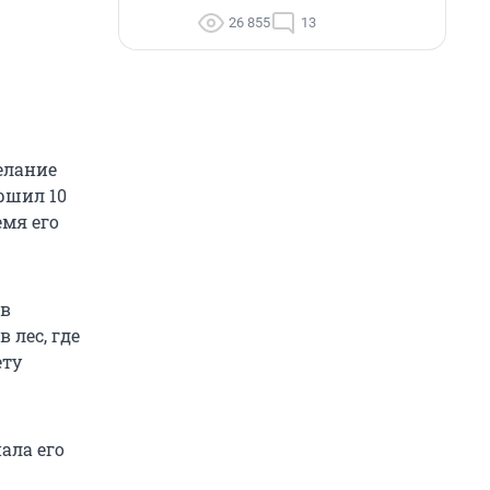
26 855
13
елание
ршил 10
емя его
 в
 лес, где
ету
ала его