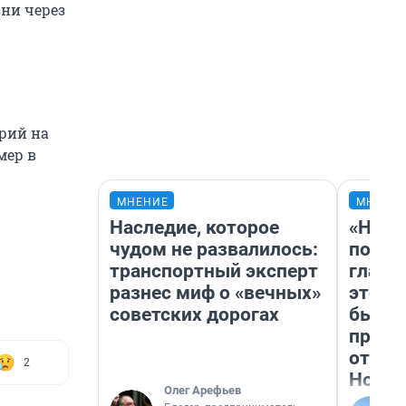
ни через
рий на
мер в
МНЕНИЕ
МНЕНИ
Наследие, которое
«Нико
чудом не развалилось:
побед
транспортный эксперт
главн
разнес миф о «вечных»
этого
советских дорогах
бьет 
прока
отзыв
2
Нолан
Олег Арефьев