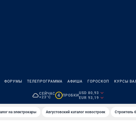
ФОРУМЫ
ТЕЛЕПРОГРАММА
АФИША
ГОРОСКОП
КУРСЫ ВА
USD 80,93
СЕЙЧАС
4
ПРОБКИ
+23°C
EUR 93,19
алог на электрокары
Августовский каталог новостроек
Строитель б