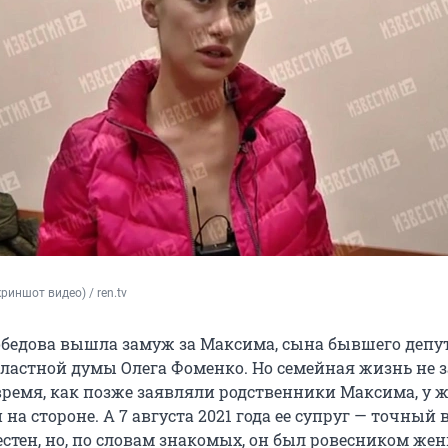
риншот видео) / ren.tv
добедова вышла замуж за Максима, сына бывшего депу
ластной думы Олега Фоменко. Но семейная жизнь не з
 время, как позже заявляли родственники Максима, у
на стороне. А 7 августа 2021 года ее супруг — точный 
стен, но, по словам знакомых, он был ровесником же