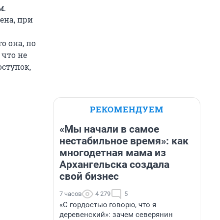
м.
ена, при
о она, по
 что не
оступок,
РЕКОМЕНДУЕМ
«Мы начали в самое
нестабильное время»: как
многодетная мама из
Архангельска создала
свой бизнес
7 часов
4 279
5
«С гордостью говорю, что я
деревенский»: зачем северянин