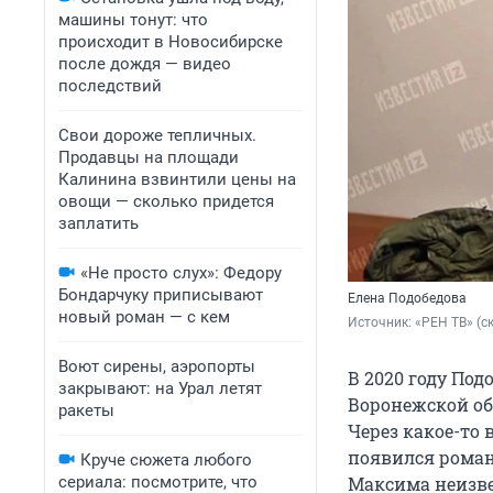
машины тонут: что
происходит в Новосибирске
после дождя — видео
последствий
Свои дороже тепличных.
Продавцы на площади
Калинина взвинтили цены на
овощи — сколько придется
заплатить
«Не просто слух»: Федору
Бондарчуку приписывают
Елена Подобедова
новый роман — с кем
Источник: 
«РЕН ТВ» (ск
Воют сирены, аэропорты
В 2020 году По
закрывают: на Урал летят
Воронежской об
ракеты
Через какое-то
появился роман 
Круче сюжета любого
сериала: посмотрите, что
Максима неизве