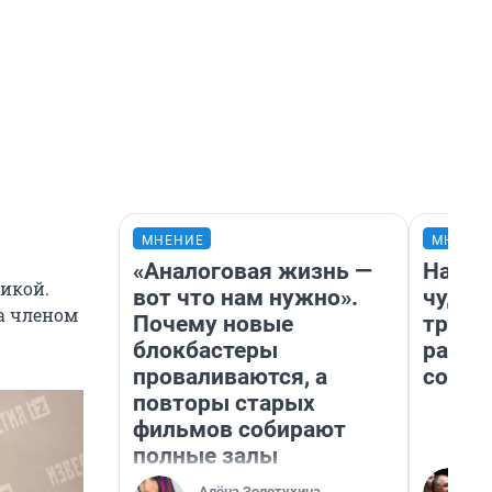
МНЕНИЕ
МНЕНИ
«Аналоговая жизнь —
Насле
икой.
вот что нам нужно».
чудом
ла членом
Почему новые
транс
блокбастеры
разне
проваливаются, а
совет
повторы старых
фильмов собирают
полные залы
Алёна Золотухина