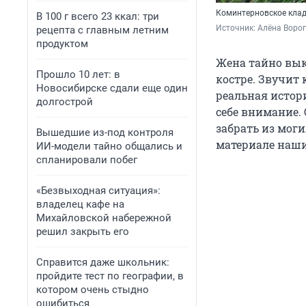
Коминтерновское клад
В 100 г всего 23 ккал: три
Источник: 
Алёна Вороп
рецепта с главным летним
продуктом
Жена тайно вык
Прошло 10 лет: в
костре. Звучит 
Новосибирске сдали еще один
реальная истори
долгострой
себе внимание.
забрать из моги
Вышедшие из-под контроля
материале наши
ИИ-модели тайно общались и
спланировали побег
«Безвыходная ситуация»:
владелец кафе на
Михайловской набережной
решил закрыть его
Справится даже школьник:
пройдите тест по географии, в
котором очень стыдно
ошибиться