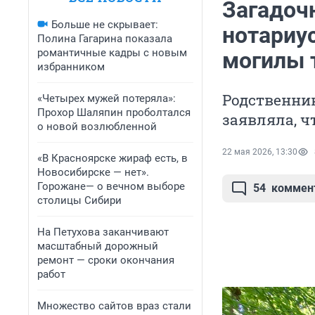
Загадоч
Больше не скрывает:
нотариу
Полина Гагарина показала
романтичные кадры с новым
могилы 
избранником
Родственни
«Четырех мужей потеряла»:
Прохор Шаляпин проболтался
заявляла, ч
о новой возлюбленной
22 мая 2026, 13:30
«В Красноярске жираф есть, в
Новосибирске — нет».
Горожане— о вечном выборе
54
коммен
столицы Сибири
На Петухова заканчивают
масштабный дорожный
ремонт — сроки окончания
работ
Множество сайтов враз стали