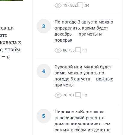
137 802
34
По погоде 3 августа можно
3
гла на
определить, каким будет
декабрь, — приметы и
это
поверья
иковала к
е, чтобы
86 755
11
 — в
Суровой или мягкой будет
4
зима, можно узнать по
погоде 5 августа — важные
приметы
76 761
12
Пирожное «Картошка»:
5
классический рецепт в
домашних условиях с тем
самым вкусом из детства