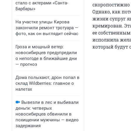
стало с актерами «Санта-
скоропостижно 
Барбары»
Однако, как пот
жизни супруг як
На участке улицы Кирова
кремирован. Эта
закончили ремонт тротуара —
ее собственным 
фото, как он выглядит сейчас
исполнила жела
который будут о
Гроза и мощный ветер:
новосибирцев предупредили
о непогоде в ближайшие дни
— прогноз
Дома полыхают, дрон попал в
склад Wildberries: главное о
налетах
Вывезли в лес и выбивали
деньги: четверых
новосибирцев обвинили в
похищении мужчины — видео
задержания