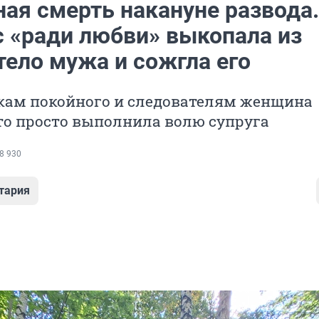
ная смерть накануне развода.
с «ради любви» выкопала из
тело мужа и сожгла его
кам покойного и следователям женщина
то просто выполнила волю супруга
8 930
тария