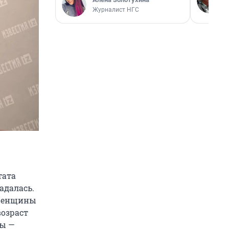
Журналист НГС
тата
адалась.
 женщины
возраст
ны —