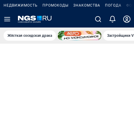
НЕДВИЖИМОСТЬ
ПРОМОКОДЫ
ЗНАКОМСТВА
ПОГОДА
ФО
Жёсткая соседская драка
Застройщики V