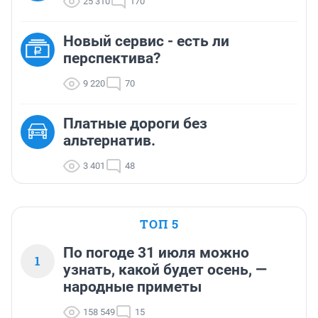
25 310
170
Новый сервис - есть ли
перспектива?
9 220
70
Платные дороги без
альтернатив.
3 401
48
ТОП 5
По погоде 31 июля можно
1
узнать, какой будет осень, —
народные приметы
158 549
15