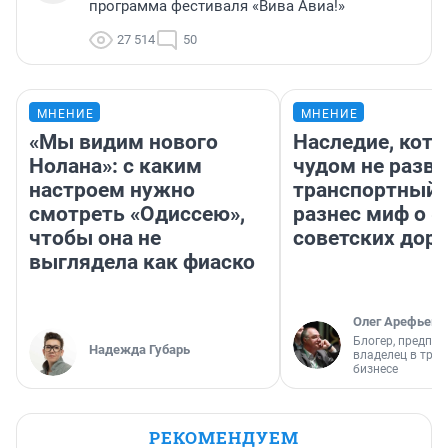
программа фестиваля «Вива Авиа!»
27 514
50
МНЕНИЕ
МНЕНИЕ
«Мы видим нового
Наследие, кото
Нолана»: с каким
чудом не разва
настроем нужно
транспортный 
смотреть «Одиссею»,
разнес миф о 
чтобы она не
советских доро
выглядела как фиаско
Олег Арефьев
Блогер, предпри
Надежда Губарь
владелец в тра
бизнесе
РЕКОМЕНДУЕМ