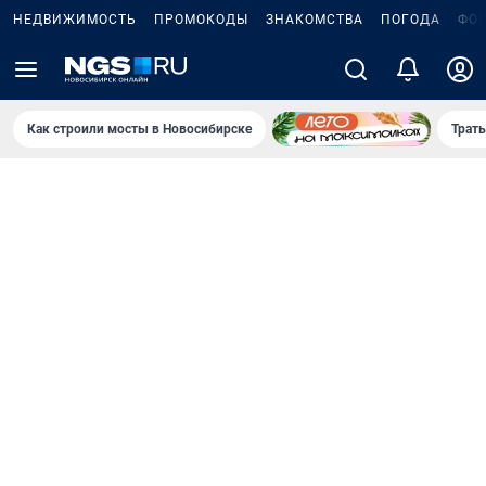
НЕДВИЖИМОСТЬ
ПРОМОКОДЫ
ЗНАКОМСТВА
ПОГОДА
ФО
Как строили мосты в Новосибирске
Траты