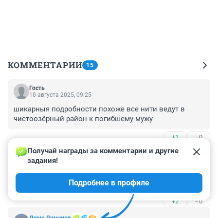
КОММЕНТАРИИ
15
Гость
10 августа 2025, 09:25
шикарныя подробности похоже все нити ведут в 
чистоозёрный район к погибшему мужу
+1
–0
Получай награды за комментарии и другие 
Гость
10 августа 2025, 08:48
задания!
"Трое пьяных местных жителей устроили разборки на 
Подробнее в профиле
парковке..." А с кем устроили? Между собой что ли?
+2
–0