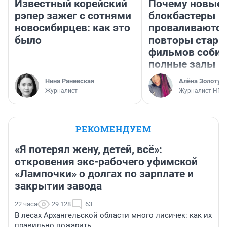
Известный корейский
Почему новые
рэпер зажег с сотнями
блокбастеры
новосибирцев: как это
проваливаются,
было
повторы стары
фильмов соби
полные залы
Нина Раневская
Алёна Золотух
Журналист
Журналист НГС
РЕКОМЕНДУЕМ
«Я потерял жену, детей, всё»:
откровения экс-рабочего уфимской
«Лампочки» о долгах по зарплате и
закрытии завода
22 часа
29 128
63
В лесах Архангельской области много лисичек: как их
правильно пожарить