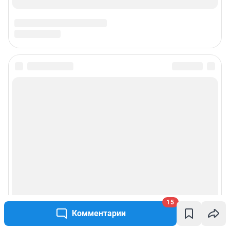
Техподдержка
Предвыборная агитация
Статистика канала в MAX
Все города сети
Мобильное приложение
Google Play
App Store
App Gallery
RuStore
Мы в соцсетях
15
Комментарии