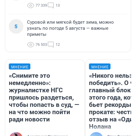
77 339
13
Суровой или мягкой будет зима, можно
5
узнать по погоде 5 августа — важные
приметы
76 503
12
МНЕНИЕ
МНЕНИЕ
«Снимите это
«Никого нельз
немедленно»:
победить». О ч
журналистке НГС
главный блокб
пришлось раздеться,
этого года, ко
чтобы попасть в суд, —
бьет рекорды 
на что можно пойти
прокате: честн
ради новости
отзыв на «Оди
Нолана