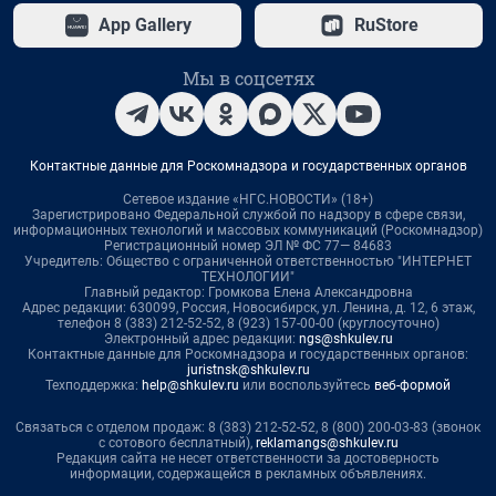
App Gallery
RuStore
Мы в соцсетях
Контактные данные для Роскомнадзора и государственных органов
Сетевое издание «НГС.НОВОСТИ» (18+)
Зарегистрировано Федеральной службой по надзору в сфере связи,
информационных технологий и массовых коммуникаций (Роскомнадзор)
Регистрационный номер ЭЛ № ФС 77— 84683
Учредитель: Общество с ограниченной ответственностью "ИНТЕРНЕТ
ТЕХНОЛОГИИ"
Главный редактор: Громкова Елена Александровна
Адрес редакции: 630099, Россия, Новосибирск, ул. Ленина, д. 12, 6 этаж,
телефон 8 (383) 212-52-52, 8 (923) 157-00-00 (круглосуточно)
Электронный адрес редакции:
ngs@shkulev.ru
Контактные данные для Роскомнадзора и государственных органов:
juristnsk@shkulev.ru
Техподдержка:
help@shkulev.ru
или воспользуйтесь
веб-формой
Связаться с отделом продаж: 8 (383) 212-52-52, 8 (800) 200-03-83 (звонок
с сотового бесплатный),
reklamangs@shkulev.ru
Редакция сайта не несет ответственности за достоверность
информации, содержащейся в рекламных объявлениях.