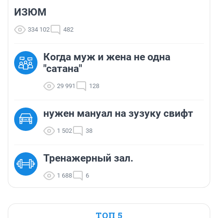
ИЗЮМ
334 102
482
Когда муж и жена не одна
"сатана"
29 991
128
нужен мануал на зузуку свифт
1 502
38
Тренажерный зал.
1 688
6
ТОП 5