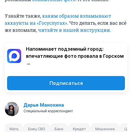
Узнайте также,
каким образом взламывают
аккаунты на «Госуслугах»
. Что делать, если вас всё
же взломали,
читайте в нашей инструкции
.
Напоминает подземный город:
впечатляющие фото провала в Горском
→
Подписаться
Дарья Манохина
Специальный корреспондент
Мать
Боец СВО
Банк
Кредит
Мошенник
Цел