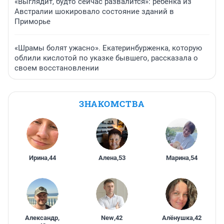
«Выглядит, будто сейчас развалится»: ребенка из
Австралии шокировало состояние зданий в
Приморье
«Шрамы болят ужасно». Екатеринбурженка, которую
облили кислотой по указке бывшего, рассказала о
своем восстановлении
ЗНАКОМСТВА
Ирина
,
44
Алена
,
53
Марина
,
54
Александр
,
New
,
42
Алёнушка
,
42