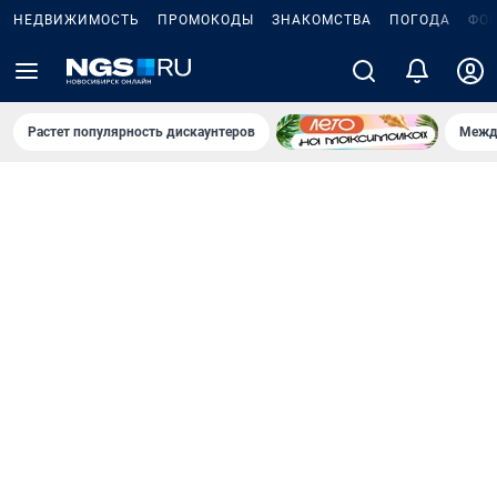
НЕДВИЖИМОСТЬ
ПРОМОКОДЫ
ЗНАКОМСТВА
ПОГОДА
ФО
Растет популярность дискаунтеров
Межд