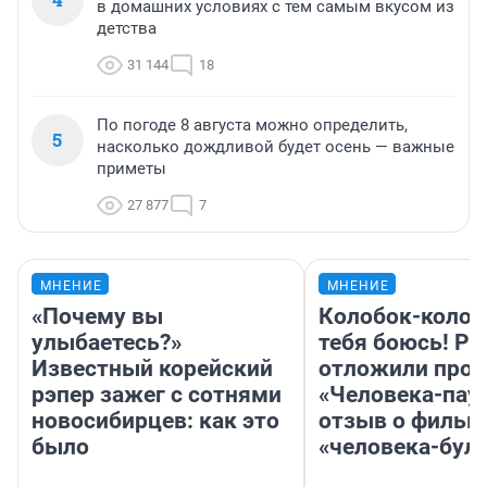
в домашних условиях с тем самым вкусом из
детства
31 144
18
По погоде 8 августа можно определить,
5
насколько дождливой будет осень — важные
приметы
27 877
7
МНЕНИЕ
МНЕНИЕ
«Почему вы
Колобок-колобо
улыбаетесь?»
тебя боюсь! Ра
Известный корейский
отложили прок
рэпер зажег с сотнями
«Человека-пау
новосибирцев: как это
отзыв о фильм
было
«человека-бул