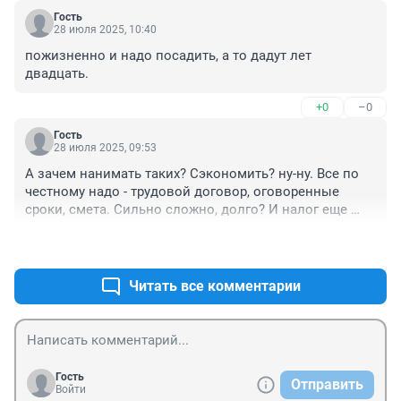
Гость
28 июля 2025, 10:40
пожизненно и надо посадить, а то дадут лет 
двадцать.
+0
–0
Гость
28 июля 2025, 09:53
А зачем нанимать таких? Сэкономить? ну-ну. Все по 
честному надо - трудовой договор, оговоренные 
сроки, смета. Сильно сложно, долго? И налог еще 
платить. А хитрецам - получите распишитесь своей 
+3
–0
кровью, или кровью ваших детей или их будущим. 
Сами же пользуемся услугами самых ценных 
специалистов, пытаясь копейку сэкономить...
Читать все комментарии
Гость
Отправить
Войти