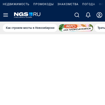
НЕДВИЖИМОСТЬ
ПРОМОКОДЫ
ЗНАКОМСТВА
ПОГОДА
ФО
Как строили мосты в Новосибирске
Траты