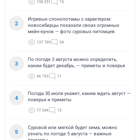
158 251
15
Игривые слонопотамы с характером:
2
новосибирцы показали своих огромных
мейн-кунов — фото суровых питомцев
137 769
34
По погоде 3 августа можно определить,
3
каким будет декабрь, — приметы и поверья
86 733
11
Погода 30 июля укажет, каким ждать август —
4
поверья и приметы
77 344
13
Суровой или мягкой будет зима, можно
5
узнать по погоде 5 августа — важные