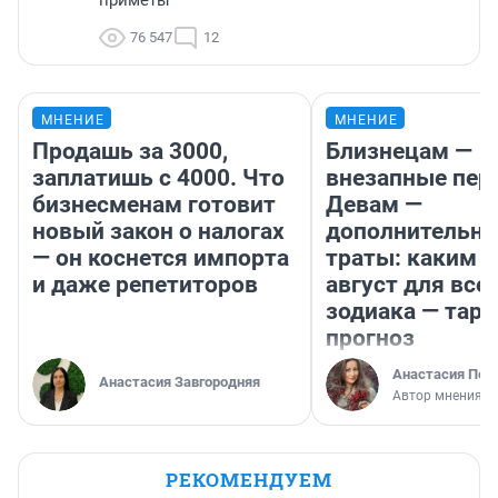
приметы
76 547
12
МНЕНИЕ
МНЕНИЕ
Продашь за 3000,
Близнецам —
заплатишь с 4000. Что
внезапные пер
бизнесменам готовит
Девам —
новый закон о налогах
дополнительн
— он коснется импорта
траты: каким б
и даже репетиторов
август для все
зодиака — таро
прогноз
Анастасия Пер
Анастасия Завгородняя
Автор мнения
РЕКОМЕНДУЕМ