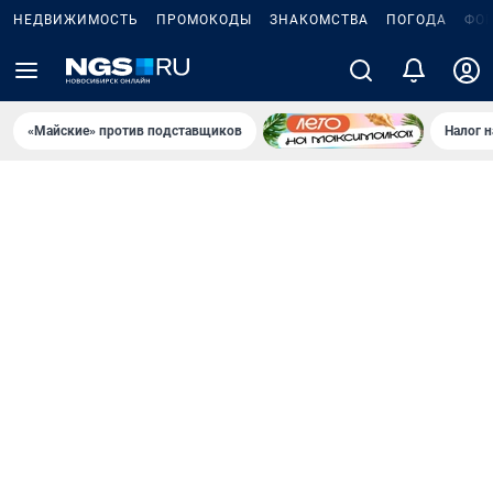
НЕДВИЖИМОСТЬ
ПРОМОКОДЫ
ЗНАКОМСТВА
ПОГОДА
ФО
«Майские» против подставщиков
Налог 