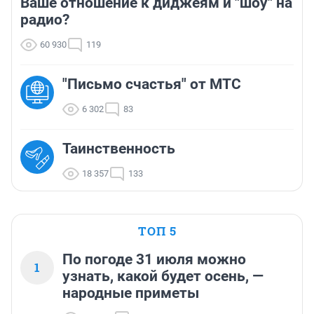
Ваше отношение к диджеям и "шоу" на
радио?
60 930
119
"Письмо счастья" от МТС
6 302
83
Таинственность
18 357
133
ТОП 5
По погоде 31 июля можно
1
узнать, какой будет осень, —
народные приметы