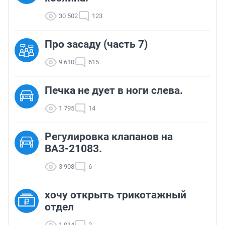
30 502
123
Про засаду (часть 7)
9 610
615
Печка не дует в ноги слева.
1 795
14
Регулировка клапанов на
ВАЗ-21083.
3 908
6
хочу открыть трикотажный
отдел
1 014
2