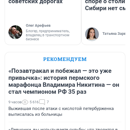
советских дорогах
споре о столиц
Сибири нет см
Олег Арефьев
Блогер, предприниматель,
Татьяна Зарва
владелец в транспортном
бизнесе
РЕКОМЕНДУЕМ
«Позавтракал и побежал — это уже
привычка»: история пермского
марафонца Владимира Никитина — он
стал чемпионом РФ 35 раз
9 часов
5 616
7
Выжившая после атаки с кислотой петербурженка
выписалась из больницы
«Девчонки, вы испытываете судьбу»: что творится в