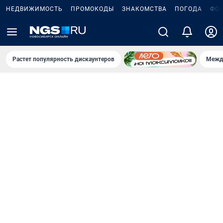
НЕДВИЖИМОСТЬ
ПРОМОКОДЫ
ЗНАКОМСТВА
ПОГОДА
ФО
Растет популярность дискаунтеров
Межд