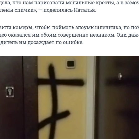
идела, что нам нарисовали могильные кресты, а в зам
лены спички», — поделилась Наталья.
вили камеры, чтобы поймать злоумышленника, но п
ео оказался им обоим совершенно незнаком. Они даж
едитель им досаждает по ошибке.