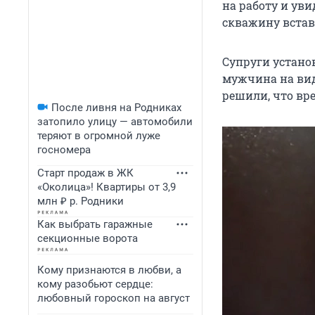
на работу и ув
скважину встав
Супруги устано
мужчина на вид
решили, что вр
После ливня на Родниках
затопило улицу — автомобили
теряют в огромной луже
госномера
Старт продаж в ЖК
«Околица»! Квартиры от 3,9
млн ₽ р. Родники
Как выбрать гаражные
секционные ворота
Кому признаются в любви, а
кому разобьют сердце:
любовный гороскоп на август