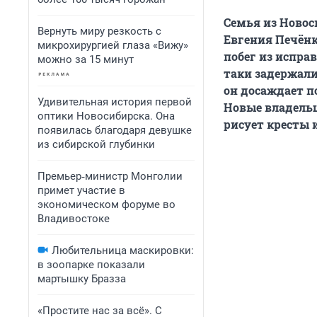
Семья из Новос
Вернуть миру резкость с
Евгения Печёнк
микрохирургией глаза «Вижу»
побег из испра
можно за 15 минут
таки задержали
он досаждает п
Удивительная история первой
Новые владельц
оптики Новосибирска. Она
рисует кресты 
появилась благодаря девушке
из сибирской глубинки
Премьер‑министр Монголии
примет участие в
экономическом форуме во
Владивостоке
Любительница маскировки:
в зоопарке показали
мартышку Бразза
«Простите нас за всё». С