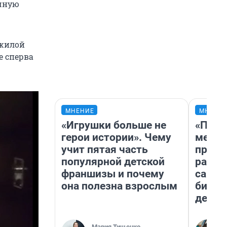
очную
ожилой
е сперва
МНЕНИЕ
МНЕНИ
«Игрушки больше не
«Поку
герои истории». Чему
мешке
учит пятая часть
предп
популярной детской
расска
франшизы и почему
самом
она полезна взрослым
бизне
дешев
Мария Тищенко