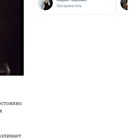
Обозреватель
постоянно
х
азливает