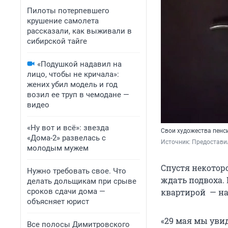
Пилоты потерпевшего
крушение самолета
рассказали, как выживали в
сибирской тайге
«Подушкой надавил на
лицо, чтобы не кричала»:
жених убил модель и год
возил ее труп в чемодане —
видео
«Ну вот и всё»: звезда
Свои художества пенс
«Дома-2» развелась с
Источник: 
Предостави
молодым мужем
Спустя некоторо
Нужно требовать свое. Что
ждать подвоха. 
делать дольщикам при срыве
сроков сдачи дома —
квартирой — на
объясняет юрист
«29 мая мы увид
Все полосы Димитровского