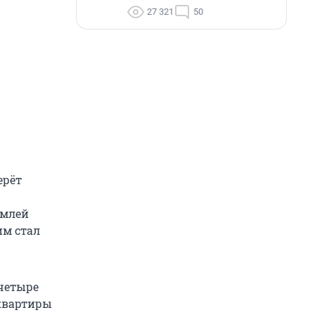
27 321
50
ерёт
емлей
им стал
 четыре
 квартиры