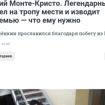
ий Монте-Кристо. Легендарн
л на тропу мести и изводит
емью — что ему нужно
ёнкин прославился благодаря побегу из
25 047
тариев