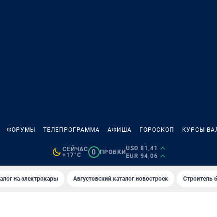
ФОРУМЫ
ТЕЛЕПРОГРАММА
АФИША
ГОРОСКОП
КУРСЫ ВА
USD 81,41
СЕЙЧАС
0
ПРОБКИ
+17°C
EUR 94,06
алог на электрокары
Августовский каталог новостроек
Строитель б