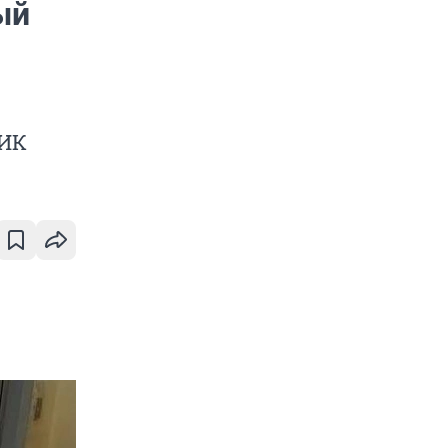
ый
 ИК