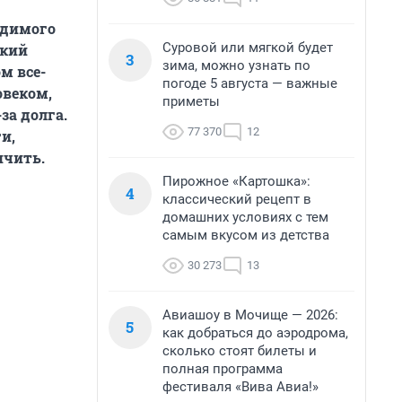
удимого
Суровой или мягкой будет
зкий
3
зима, можно узнать по
м все-
погоде 5 августа — важные
овеком,
приметы
за долга.
77 370
12
и,
ичить.
Пирожное «Картошка»:
4
классический рецепт в
домашних условиях с тем
самым вкусом из детства
30 273
13
Авиашоу в Мочище — 2026:
5
как добраться до аэродрома,
сколько стоят билеты и
полная программа
фестиваля «Вива Авиа!»