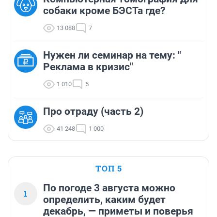
собаки кроме БЭСТа где?
13 088
7
Нужен ли семинар на тему: "
Реклама в кризис"
1 010
5
Про отраду (часть 2)
41 248
1 000
ТОП 5
По погоде 3 августа можно
1
определить, каким будет
декабрь, — приметы и поверья