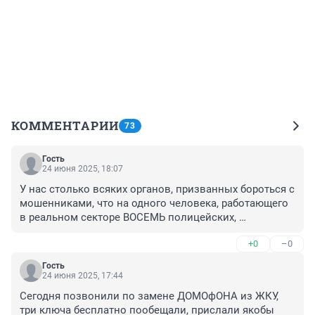
КОММЕНТАРИИ
73
Гость
24 июня 2025, 18:07
У нас столько всяких органов, призванных бороться с 
мошенниками, что на одного человека, работающего 
в реальном секторе ВОСЕМЬ полицейских, 
рогвардейцев, фсбэшников и прочей шушары, в виде 
+0
–0
депутатов, принявших пакет Яровой, который мы все 
оплачиваем и вся эта кодла небинарных ни - че - го не 
Гость
делает для посадки этих всех мошенников, а между 
24 июня 2025, 17:44
тем, на содержание этих дармоедов идут мои налоги.
Сегодня позвонили по замене ДОМОфОНА из ЖКУ, 
три ключа бесплатно пообещали, прислали якобы 