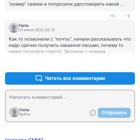
"номер" связки и попросили удостоверить какой 
номер пришел, ну дальше все по схеме Будьте 
+0
–0
бдительны.
Гость
24 июня 2025, 08:19
Как то позвонили с "почты", начали рассказывать что 
надо срочно получить заказное письмо, почему то 
через госуслуги строго). Звонили с номера, 
зарегистрированного на новых территориях, казалось 
+0
–0
бы причем тут Новосибирск......Три раза я им давал 
"правильный" код доступа, в итоге кончилось тем, что 
"сало уронили", обиделись шалуны
Читать все комментарии
Гость
Отправить
Войти
Новости СМИ2