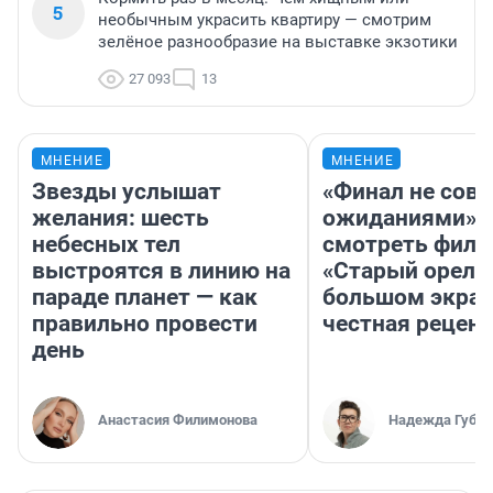
5
необычным украсить квартиру — смотрим
зелёное разнообразие на выставке экзотики
27 093
13
МНЕНИЕ
МНЕНИЕ
Звезды услышат
«Финал не совп
желания: шесть
ожиданиями»: 
небесных тел
смотреть фил
выстроятся в линию на
«Старый орел» 
параде планет — как
большом экран
правильно провести
честная рецен
день
Анастасия Филимонова
Надежда Губар