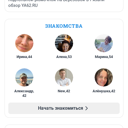
обзор YA62.RU
ЗНАКОМСТВА
Ирина
,
44
Алена
,
53
Марина
,
54
Александр
,
New
,
42
Алёнушка
,
42
42
Начать знакомиться