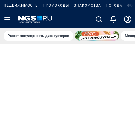
НЕДВИЖИМОСТЬ
ПРОМОКОДЫ
ЗНАКОМСТВА
ПОГОДА
ФО
Растет популярность дискаунтеров
Межд