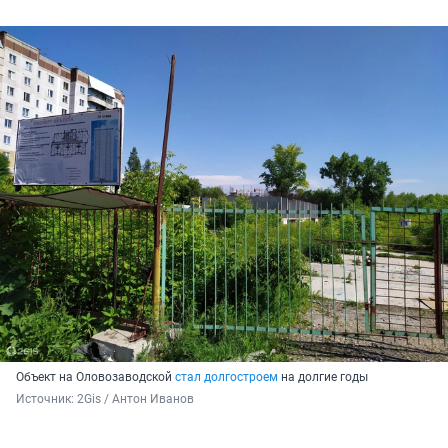
Объект на Оловозаводской
стал долгостроем
на долгие годы
Источник: 
2Gis / Антон Иванов