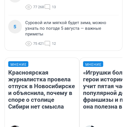
77 268
13
Суровой или мягкой будет зима, можно
5
узнать по погоде 5 августа — важные
приметы
75 421
12
МНЕНИЕ
МНЕНИЕ
Красноярская
«Игрушки боль
журналистка провела
герои истории»
отпуск в Новосибирске
учит пятая час
и объяснила, почему в
популярной де
споре о столице
франшизы и п
Сибири нет смысла
она полезна в