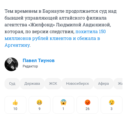
Тем временем в Барнауле продолжается суд над
бывшей управляющей алтайского филиала
агентства «Жилфонд» Людмилой Авдюхиной,
которая, по версии следствия,
похитила 150
миллионов рублей клиентов и сбежала в
Аргентину
.
Павел Тиунов
Редактор
Суд
Держава
ЖСК
Новосибирск
Афера
Жил
10
9
1
26
3