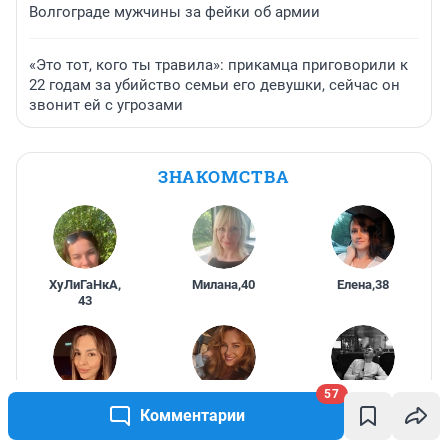
Волгограде мужчины за фейки об армии
«Это тот, кого ты травила»: прикамца приговорили к
22 годам за убийство семьи его девушки, сейчас он
звонит ей с угрозами
ЗНАКОМСТВА
ХуЛиГаНкА
,
Милана
,
40
Елена
,
38
43
57
Лена
,
42
Анастасия
,
Mirak777
,
25
Комментарии
29