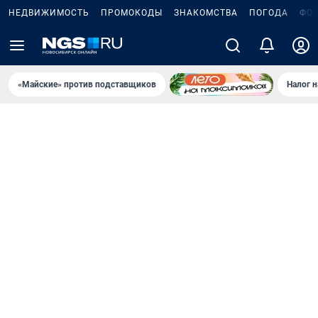
НЕДВИЖИМОСТЬ
ПРОМОКОДЫ
ЗНАКОМСТВА
ПОГОДА
ФО
«Майские» против подставщиков
Налог 