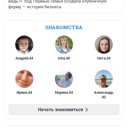
ведь?»: под Пермью семья создала клубничную
ферму — история бизнеса
ЗНАКОМСТВА
Андрей
,
44
Irina
,
40
Ната
,
43
Ирина
,
44
Марина
,
54
Александр
,
42
Начать знакомиться