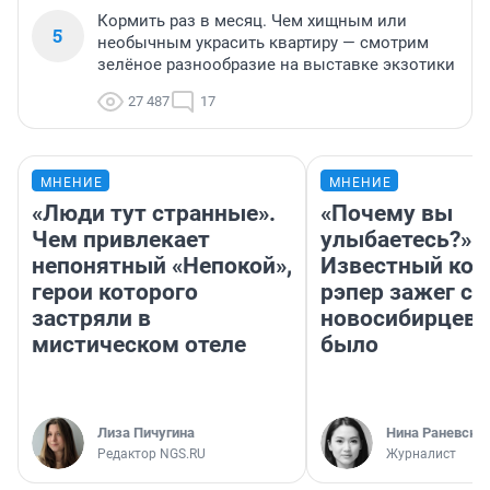
Кормить раз в месяц. Чем хищным или
5
необычным украсить квартиру — смотрим
зелёное разнообразие на выставке экзотики
27 487
17
МНЕНИЕ
МНЕНИЕ
«Люди тут странные».
«Почему вы
Чем привлекает
улыбаетесь?»
непонятный «Непокой»,
Известный кор
герои которого
рэпер зажег с 
застряли в
новосибирцев: 
мистическом отеле
было
Лиза Пичугина
Нина Раневска
Редактор NGS.RU
Журналист