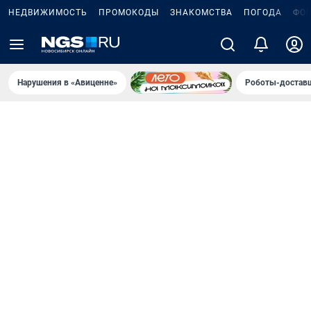
НЕДВИЖИМОСТЬ
ПРОМОКОДЫ
ЗНАКОМСТВА
ПОГОДА
ФО
Нарушения в «Авиценне»
Роботы-доставщ