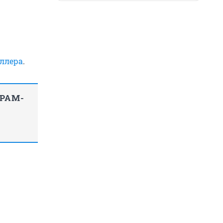
ллера
.
ГРАМ-