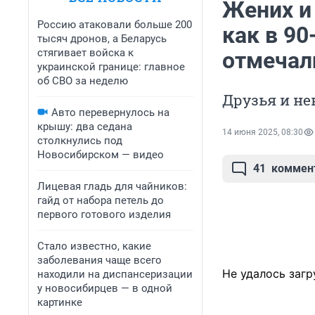
Жених и
Россию атаковали больше 200
как в 9
тысяч дронов, а Беларусь
стягивает войска к
отмечал
украинской границе: главное
об СВО за неделю
Друзья и н
Авто перевернулось на
крышу: два седана
14 июня 2025, 08:30
столкнулись под
Новосибирском — видео
41
коммен
Лицевая гладь для чайников:
гайд от набора петель до
первого готового изделия
Стало известно, какие
заболевания чаще всего
Не удалось загр
находили на диспансеризации
у новосибирцев — в одной
картинке