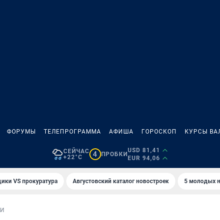
ФОРУМЫ
ТЕЛЕПРОГРАММА
АФИША
ГОРОСКОП
КУРСЫ ВА
USD 81,41
СЕЙЧАС
4
ПРОБКИ
+22°C
EUR 94,06
ики VS прокуратура
Августовский каталог новостроек
5 молодых н
ИИ