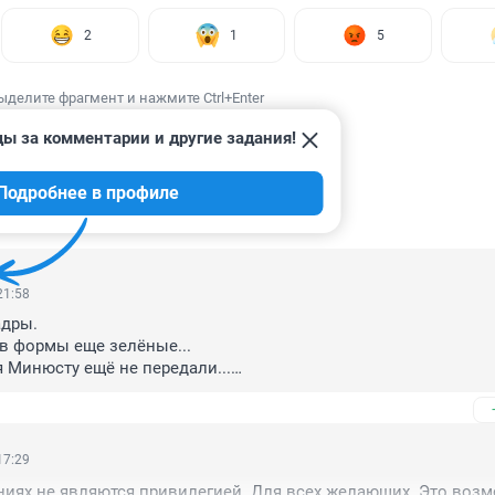
2
1
5
ыделите фрагмент и нажмите Ctrl+Enter
ды за комментарии и другие задания!
Подробнее в профиле
ИИ
41
21:58
дры.

в формы еще зелёные...

 Минюсту ещё не передали...

 90е годы замуж выходила, а потом я туда к мужу ездила. 

е

е и сахар слаще.
17:29
иях не являются привилегией. Для всех желающих. Это возм