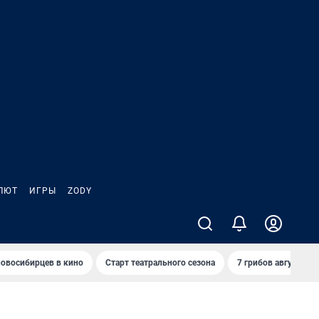
ЛЮТ
ИГРЫ
ZODY
овосибирцев в кино
Старт театрального сезона
7 грибов августа