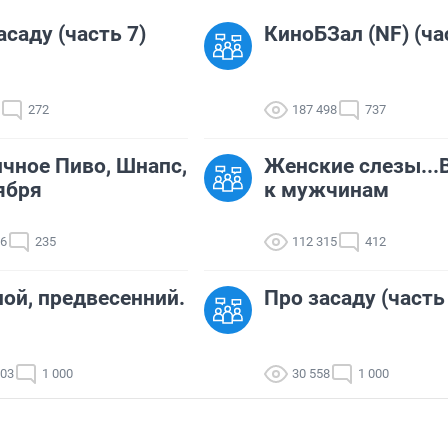
асаду (часть 7)
КиноБЗал (NF) (ча
272
187 498
737
чное Пиво, Шнапс,
Женские слезы...
ября
к мужчинам
26
235
112 315
412
ой, предвесенний.
Про засаду (часть
403
1 000
30 558
1 000