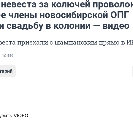
 невеста за колючей проволо
0-е члены новосибирской ОПГ
и свадьбу в колонии — видео
евеста приехали с шампанским прямо в И
10 449
тарий
узить VIQEO