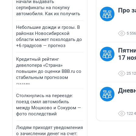
начали выдавать
сертификаты на покупку
Про з
автомобиля. Как их получить
Небольшие дожди и грозы. В
районах Новосибирской
5 556
области может похолодать до
+6 градусов — прогноз
Пятни
17 но
Кредитный рейтинг
девелопера «Страна»
повышен до оценки BBB.ru со
25 1
стабильным прогнозом
Дневн
Столкнулись на переезде:
поезд смял автомобиль
между Мошково и Сокуром —
фото последствий
122 
Людям приходят уведомления
о зачислении денег на счет: