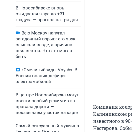
В Новосибирске вновь
ожидается жара до +31
градуса — прогноз на три дня
Всю Москву напугал
загадочный взрыв: его звук
слышали везде, а причина
неизвестна. Что это могло
быть
«Смели гибриды Voyah». В
России возник дефицит
электромобилей
В центре Новосибирска могут
ввести особый режим из-за
Компания коло
провала дороги —
показываем участок на карте
Калининском ра
известного в 9
Самый сексуальный мужчина
Нестерова. Соб
Турции: чем Омер из