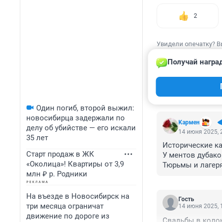
2
Увидели опечатку? В
Получай награ
КОММЕНТАР
Один погиб, второй выжил:
новосибирца задержали по
Kармен
делу об убийстве — его искали
14 июня 2025, 
35 лет
Исторические ка
Старт продаж в ЖК
У ментов дубако
«Околица»! Квартиры от 3,9
Тюрьмы и лагеря
млн ₽ р. Родники
Подруга на 8ке в
Молодость ... хех
Вода была мокре
На въезде в Новосибирск на
Гость
три месяца ограничат
14 июня 2025, 
движение по дороге из
Свадьбы в колон