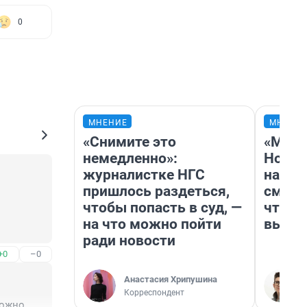
0
МНЕНИЕ
МНЕНИ
«Снимите это
«Мы в
немедленно»:
Нолан
журналистке НГС
настр
пришлось раздеться,
смотр
чтобы попасть в суд, —
чтобы
на что можно пойти
выгля
ради новости
+0
–0
Анастасия Хрипушина
Корреспондент
ожно.