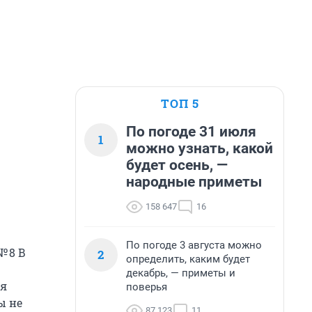
ТОП 5
По погоде 31 июля
1
можно узнать, какой
будет осень, —
народные приметы
158 647
16
По погоде 3 августа можно
 8 В
2
определить, каким будет
декабрь, — приметы и
ия
поверья
ы не
87 123
11