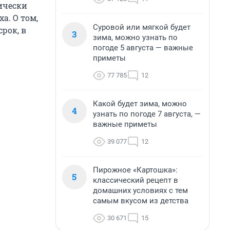
ически
а. О том,
Суровой или мягкой будет
рок, в
3
зима, можно узнать по
погоде 5 августа — важные
приметы
77 785
12
Какой будет зима, можно
4
узнать по погоде 7 августа, —
важные приметы
39 077
12
Пирожное «Картошка»:
5
классический рецепт в
домашних условиях с тем
самым вкусом из детства
30 671
15