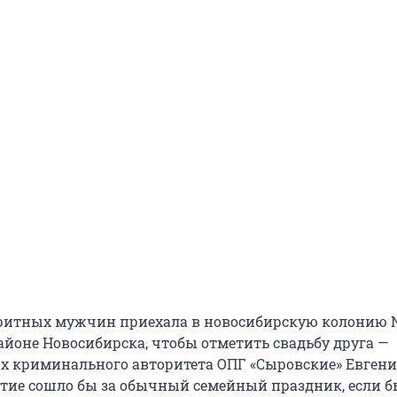
ритных мужчин приехала в новосибирскую колонию №
йоне Новосибирска, чтобы отметить свадьбу друга —
0-х криминального авторитета ОПГ «Сыровские» Евген
ытие сошло бы за обычный семейный праздник, если б