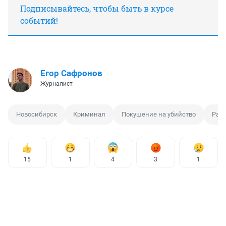
Подписывайтесь, чтобы быть в курсе
событий!
Егор Сафронов
Журналист
Новосибирск
Криминал
Покушение на убийство
Раз
15
1
4
3
1