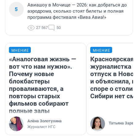
Авиашоу в Мочище — 2026: как добраться до
5
аэродрома, сколько стоят билеты и полная
программа фестиваля «Вива Авиа!»
27 567
50
МНЕНИЕ
МНЕНИЕ
«Аналоговая жизнь —
Красноярская
вот что нам нужно».
журналистка п
Почему новые
отпуск в Ново
блокбастеры
и объяснила, п
проваливаются, а
споре о столиц
повторы старых
Сибири нет см
фильмов собирают
полные залы
Алёна Золотухина
Татьяна Зарва
Журналист НГС