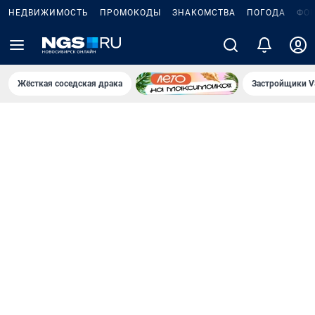
НЕДВИЖИМОСТЬ
ПРОМОКОДЫ
ЗНАКОМСТВА
ПОГОДА
ФО
Жёсткая соседская драка
Застройщики V