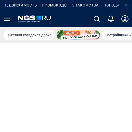
НЕДВИЖИМОСТЬ
ПРОМОКОДЫ
ЗНАКОМСТВА
ПОГОДА
ФО
Жёсткая соседская драка
Застройщики V