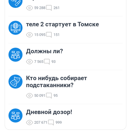
59 288
261
теле 2 стартует в Томске
15 095
151
Должны ли?
7 565
93
Кто нибудь собирает
подстаканники?
50 091
95
Дневной дозор!
207 671
999