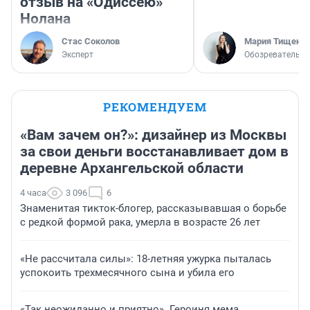
отзыв на «Одиссею»
Нолана
Стас Соколов
Мария Тищенк
Эксперт
Обозреватель
РЕКОМЕНДУЕМ
«Вам зачем он?»: дизайнер из Москвы
за свои деньги восстанавливает дом в
деревне Архангельской области
4 часа
3 096
6
Знаменитая тикток-блогер, рассказывавшая о борьбе
с редкой формой рака, умерла в возрасте 26 лет
«Не рассчитала силы»: 18-летняя ужурка пыталась
успокоить трехмесячного сына и убила его
«Так неожиданно и приятно». Героиня мема