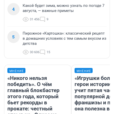
Какой будет зима, можно узнать по погоде 7
4
августа, — важные приметы
31 456
9
Пирожное «Картошка»: классический рецепт
5
в домашних условиях с тем самым вкусом из
детства
30 606
15
МНЕНИЕ
МНЕНИЕ
«Никого нельзя
«Игрушки боль
победить». О чём
герои истории»
главный блокбастер
учит пятая час
этого года, который
популярной де
бьет рекорды в
франшизы и п
прокате: честный
она полезна в