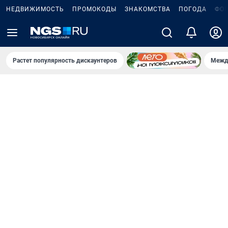
НЕДВИЖИМОСТЬ
ПРОМОКОДЫ
ЗНАКОМСТВА
ПОГОДА
ФО
Растет популярность дискаунтеров
Межд