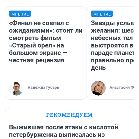
МНЕНИЕ
МНЕНИЕ
«Финал не совпал с
Звезды услыш
ожиданиями»: стоит ли
желания: шест
смотреть фильм
небесных тел
«Старый орел» на
выстроятся в 
большом экране —
параде планет 
честная рецензия
правильно про
день
Надежда Губарь
Анастасия Фил
РЕКОМЕНДУЕМ
Выжившая после атаки с кислотой
петербурженка выписалась из