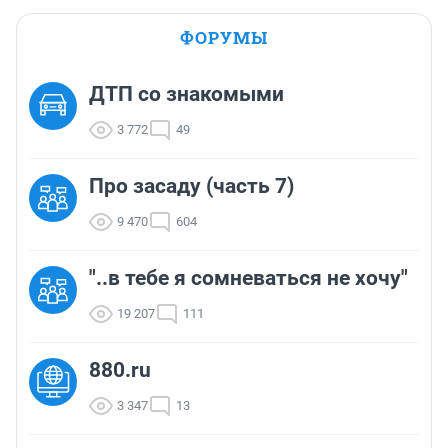
ФОРУМЫ
ДТП со знакомыми
3 772
49
Про засаду (часть 7)
9 470
604
"..в тебе я сомневаться не хочу"
19 207
111
880.ru
3 347
13