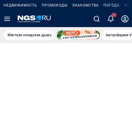
НЕДВИЖИМОСТЬ
ПРОМОКОДЫ
ЗНАКОМСТВА
ПОГОДА
ФО
5
Жёсткая соседская драка
Застройщики V