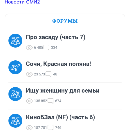
Новости СМИ2
ФОРУМЫ
Про засаду (часть 7)
6 485
334
Сочи, Красная поляна!
23 573
48
Ищу женщину для семьи
135 852
674
КиноБЗал (NF) (часть 6)
187 781
746