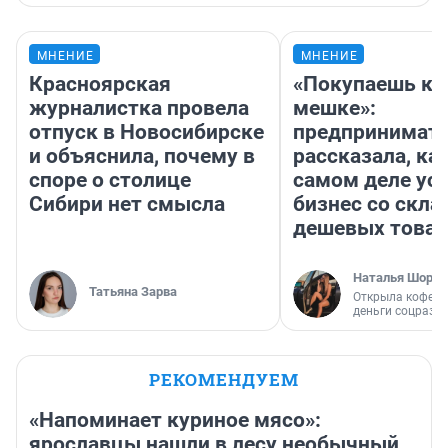
МНЕНИЕ
МНЕНИЕ
Красноярская
«Покупаешь ко
журналистка провела
мешке»:
отпуск в Новосибирске
предпринимат
и объяснила, почему в
рассказала, как
споре о столице
самом деле ус
Сибири нет смысла
бизнес со скл
дешевых това
Наталья Шорох
Татьяна Зарва
Открыла кофейн
деньги соцразв
РЕКОМЕНДУЕМ
«Напоминает куриное мясо»:
ярославцы нашли в лесу необычный