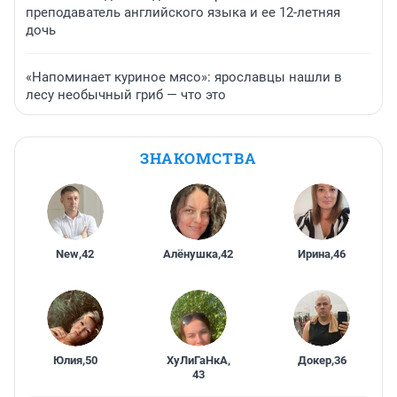
преподаватель английского языка и ее 12-летняя
дочь
«Напоминает куриное мясо»: ярославцы нашли в
лесу необычный гриб — что это
ЗНАКОМСТВА
New
,
42
Алёнушка
,
42
Ирина
,
46
Юлия
,
50
ХуЛиГаНкА
,
Докер
,
36
43