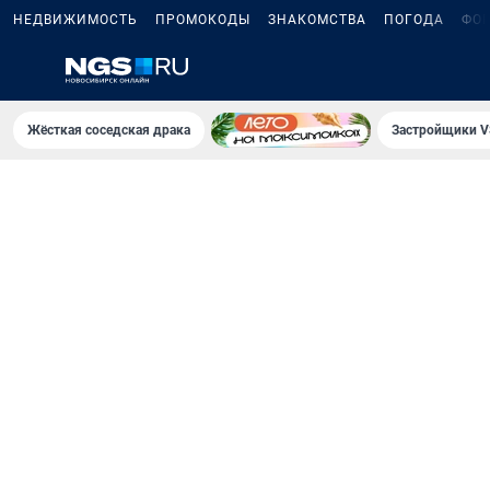
НЕДВИЖИМОСТЬ
ПРОМОКОДЫ
ЗНАКОМСТВА
ПОГОДА
ФО
Жёсткая соседская драка
Застройщики V