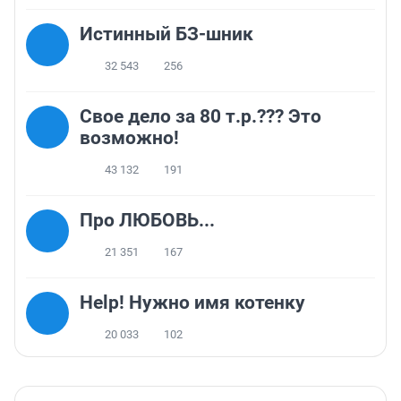
Истинный БЗ-шник
32 543
256
Свое дело за 80 т.р.??? Это
возможно!
43 132
191
Про ЛЮБОВЬ...
21 351
167
Help! Нужно имя котенку
20 033
102