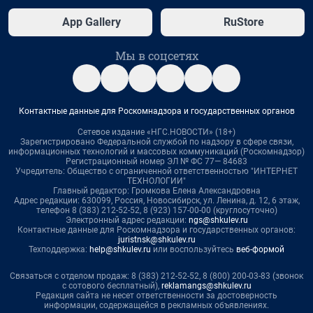
App Gallery
RuStore
Мы в соцсетях
Контактные данные для Роскомнадзора и государственных органов
Сетевое издание «НГС.НОВОСТИ» (18+)
Зарегистрировано Федеральной службой по надзору в сфере связи,
информационных технологий и массовых коммуникаций (Роскомнадзор)
Регистрационный номер ЭЛ № ФС 77— 84683
Учредитель: Общество с ограниченной ответственностью "ИНТЕРНЕТ
ТЕХНОЛОГИИ"
Главный редактор: Громкова Елена Александровна
Адрес редакции: 630099, Россия, Новосибирск, ул. Ленина, д. 12, 6 этаж,
телефон 8 (383) 212-52-52, 8 (923) 157-00-00 (круглосуточно)
Электронный адрес редакции:
ngs@shkulev.ru
Контактные данные для Роскомнадзора и государственных органов:
juristnsk@shkulev.ru
Техподдержка:
help@shkulev.ru
или воспользуйтесь
веб-формой
Связаться с отделом продаж: 8 (383) 212-52-52, 8 (800) 200-03-83 (звонок
с сотового бесплатный),
reklamangs@shkulev.ru
Редакция сайта не несет ответственности за достоверность
информации, содержащейся в рекламных объявлениях.