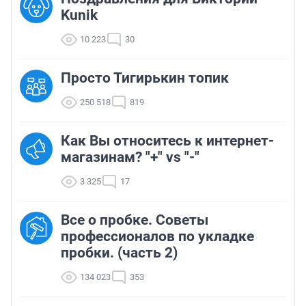
Kunik
10 223
30
Просто Тигирькин топик
250 518
819
Как Вы относитесь к интернет-
магазинам? "+" vs "-"
3 325
17
Все о пробке. Советы
профессионалов по укладке
пробки. (часть 2)
134 023
353