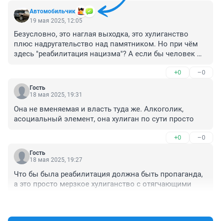
Автомобильчик
19 мая 2025, 12:05
Безусловно, это наглая выходка, это хулиганство 
плюс надругательство над памятником. Но при чём 
здесь "реабилитация нацизма"? А если бы человек 
совершил акт вандализма в отношении памятника 
+0
–0
"Героям Плевны" в Москве на Ильинке? Тогда в чём 
его обвинить? В реабилитации "великодержавного 
Гость
пантюркизма"? Так такой статьи нет.
18 мая 2025, 19:31
Она не вменяемая и власть туда же. Алкоголик, 
асоциальный элемент, она хулиган по сути просто
+0
–0
Гость
18 мая 2025, 19:27
Что бы была реабилитация должна быть пропаганда, 
а это просто мерзкое хулиганство с отягчающими
+0
–0