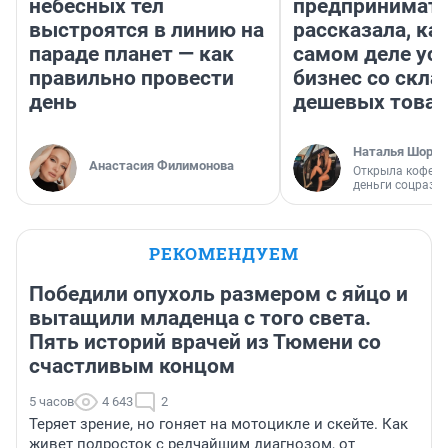
небесных тел
предпринимат
выстроятся в линию на
рассказала, как
параде планет — как
самом деле ус
правильно провести
бизнес со скл
день
дешевых това
Наталья Шорох
Анастасия Филимонова
Открыла кофейн
деньги соцразв
РЕКОМЕНДУЕМ
Победили опухоль размером с яйцо и
вытащили младенца с того света.
Пять историй врачей из Тюмени со
счастливым концом
5 часов
4 643
2
Теряет зрение, но гоняет на мотоцикле и скейте. Как
живет подросток с редчайшим диагнозом, от