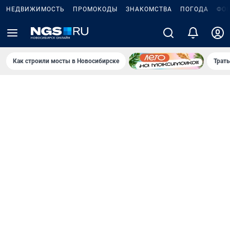
НЕДВИЖИМОСТЬ
ПРОМОКОДЫ
ЗНАКОМСТВА
ПОГОДА
ФО
Как строили мосты в Новосибирске
Траты