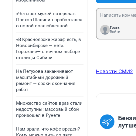
избранником
«Четырех мужей потеряла»:
Прохор Шаляпин проболтался
о новой возлюбленной
Гость
Войти
«В Красноярске жираф есть, в
Новосибирске — нет».
Горожане— о вечном выборе
столицы Сибири
Новости СМИ2
На Петухова заканчивают
масштабный дорожный
ремонт — сроки окончания
работ
Множество сайтов враз стали
недоступны: массовый сбой
произошел в Рунете
Бензи
лутше
Нам врали, что кофе вреден?
Кому можно пить до пяти