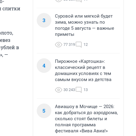
о-
и слитки
Суровой или мягкой будет
3
зима, можно узнать по
погоде 5 августа — важные
лото,
приметы
евез
77 319
12
рублей в
, —
Пирожное «Картошка»:
4
классический рецепт в
домашних условиях с тем
самым вкусом из детства
30 243
13
Авиашоу в Мочище — 2026:
5
как добраться до аэродрома,
сколько стоят билеты и
полная программа
фестиваля «Вива Авиа!»