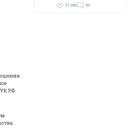
27 288
50
ношении
ное
1 УК РФ
ем
рства.