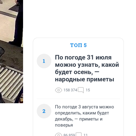
ТОП 5
По погоде 31 июля
1
можно узнать, какой
будет осень, —
народные приметы
158 374
15
По погоде 3 августа можно
2
определить, каким будет
декабрь, — приметы и
поверья
86 859
11