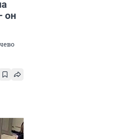
на
— он
чево