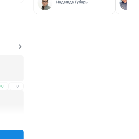
Надежда Губарь
+0
–0
+0
–0