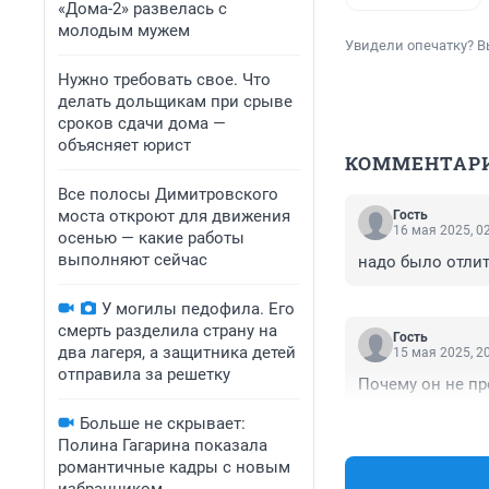
«Дома-2» развелась с
молодым мужем
Увидели опечатку? В
Нужно требовать свое. Что
делать дольщикам при срыве
сроков сдачи дома —
объясняет юрист
КОММЕНТАР
Все полосы Димитровского
моста откроют для движения
Гость
16 мая 2025, 0
осенью — какие работы
выполняют сейчас
надо было отлит
У могилы педофила. Его
смерть разделила страну на
Гость
два лагеря, а защитника детей
15 мая 2025, 2
отправила за решетку
Почему он не пр
Больше не скрывает:
Полина Гагарина показала
романтичные кадры с новым