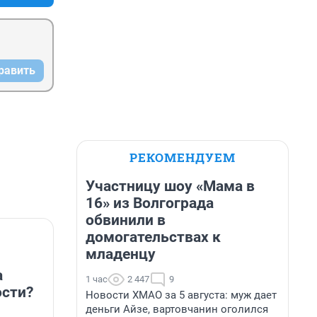
равить
РЕКОМЕНДУЕМ
Участницу шоу «Мама в
16» из Волгограда
обвинили в
домогательствах к
младенцу
а
1 час
2 447
9
сти?
Новости ХМАО за 5 августа: муж дает
деньги Айзе, вартовчанин оголился