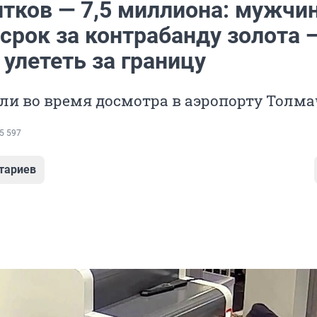
итков — 7,5 миллиона: мужчи
срок за контрабанду золота 
улететь за границу
ли во время досмотра в аэропорту Толма
5 597
тариев