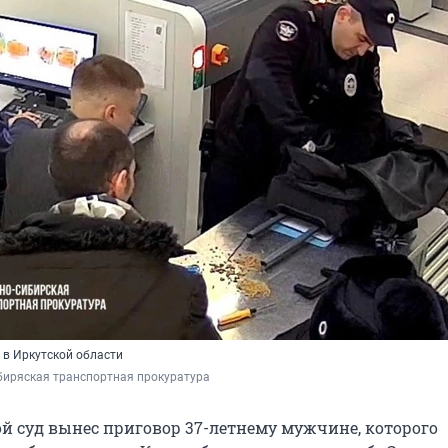
 в Иркутской области
иряская транспортная прокуратура 
ой суд вынес приговор 37-летнему мужчине, которого