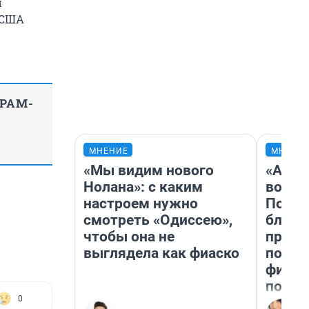
и
 США
ГРАМ-
МНЕНИЕ
МНЕНИ
«Мы видим нового
«Анал
Нолана»: с каким
вот ч
настроем нужно
Почем
смотреть «Одиссею»,
блокб
чтобы она не
прова
выглядела как фиаско
повто
фильм
полны
0