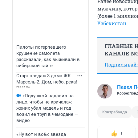
Ранее новосиби
мужчину, котор
(более 1 миллио
Узбекистан
.
ГЛАВНЫЕ Н
Пилоты потерпевшего
КАНАЛЕ NG
крушение самолета
рассказали, как выживали в
Подписывайте
сибирской тайге
Старт продаж 3 дома ЖК
Марсель-2. Дом, небо, река!
Павел 
Корреспонд
«Подушкой надавил на
лицо, чтобы не кричала»:
жених убил модель и год
Контрабанда
возил ее труп в чемодане —
видео
1
«Ну вот и всё»: звезда