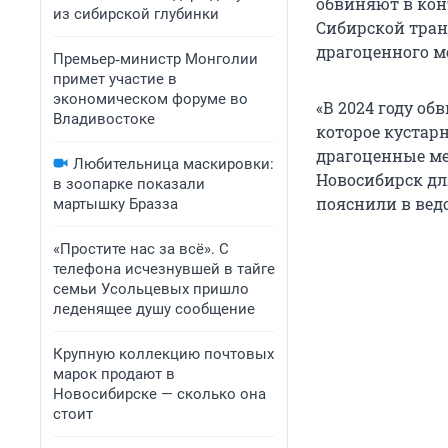
обвиняют в кон
из сибирской глубинки
Сибирской тран
драгоценного м
Премьер‑министр Монголии
примет участие в
экономическом форуме во
«В 2024 году об
Владивостоке
которое кустар
драгоценные ме
Любительница маскировки:
Новосибирск дл
в зоопарке показали
пояснили в вед
мартышку Бразза
«Простите нас за всё». С
телефона исчезнувшей в тайге
семьи Усольцевых пришло
леденящее душу сообщение
Крупную коллекцию почтовых
марок продают в
Новосибирске — сколько она
стоит