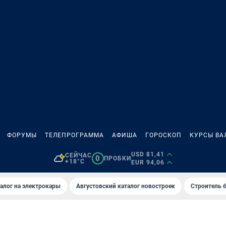
ФОРУМЫ
ТЕЛЕПРОГРАММА
АФИША
ГОРОСКОП
КУРСЫ ВА
USD 81,41
СЕЙЧАС
0
ПРОБКИ
+18°C
EUR 94,06
алог на электрокары
Августовский каталог новостроек
Строитель б