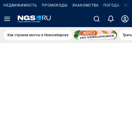
НЕДВИЖИМОСТЬ
ПРОМОКОДЫ
ЗНАКОМСТВА
ПОГОДА
ФО
Как строили мосты в Новосибирске
Траты