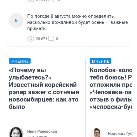
По погоде 8 августа можно определить,
5
насколько дождливой будет осень — важные
приметы
28 671
8
МНЕНИЕ
МНЕНИЕ
«Почему вы
Колобок-колобо
улыбаетесь?»
тебя боюсь! Ра
Известный корейский
отложили прок
рэпер зажег с сотнями
«Человека-пау
новосибирцев: как это
отзыв о фильм
было
«человека-бул
Нина Раневская
Надежда Губар