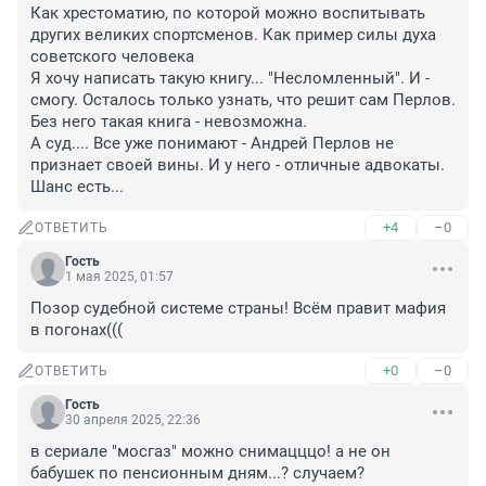
Как хрестоматию, по которой можно воспитывать 
других великих спортсменов. Как пример силы духа 
советского человека

Я хочу написать такую книгу... "Несломленный". И - 
смогу. Осталось только узнать, что решит сам Перлов. 
Без него такая книга - невозможна.

А суд.... Все уже понимают - Андрей Перлов не 
признает своей вины. И у него - отличные адвокаты. 
Шанс есть...
+4
–0
ОТВЕТИТЬ
Гость
1 мая 2025, 01:57
Позор судебной системе страны! Всём правит мафия 
в погонах(((
+0
–0
ОТВЕТИТЬ
Гость
30 апреля 2025, 22:36
в сериале "мосгаз" можно снимацццо! а не он 
бабушек по пенсионным дням...? случаем?