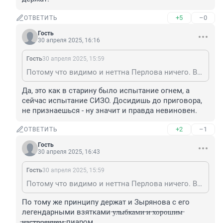
+5
–0
ОТВЕТИТЬ
Гость
30 апреля 2025, 16:16
Гость
30 апреля 2025, 15:59
Потому что видимо и неттна Перлова ничего. Вот и держат.
Да, это как в старину было испытание огнем, а 
сейчас испытание СИЗО. Досидишь до приговора, 
не признаешься - ну значит и правда невиновен.
+2
–1
ОТВЕТИТЬ
Гость
30 апреля 2025, 16:43
Гость
30 апреля 2025, 15:59
Потому что видимо и неттна Перлова ничего. Вот и держат.
По тому же принципу держат и Зырянова с его 
легендарными взятками ̶у̶л̶ы̶б̶к̶а̶м̶и̶ ̶и̶ ̶х̶о̶р̶о̶ш̶и̶м̶ 
̶н̶а̶с̶т̶р̶о̶е̶н̶и̶е̶м̶ пиаром