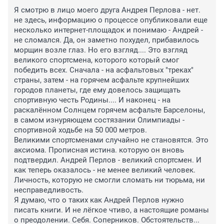
Я смотрю в лицо моего друга Андрея Перлова - нет. 
не здесь, информацию о процессе опубликовали еще 
несколько интернет-площадок и понимаю - Андрей - 
не сломался. Да, он заметно похудел, прибавилось 
морщин возле глаз. Но его взгляд.... Это взгляд 
великого спортсмена, которого который смог 
победить всех. Сначала - на асфальтовых "треках" 
страны, затем - на горячем асфальте крупнейших 
городов планеты, где ему довелось защищать 
спортивную честь Родины.... И наконец - на 
раскалённом Солнцем горячем асфальте Барселоны, 
в самом изнуряющем состязании Олимпиады - 
спортивной ходьбе на 50 000 метров.

Великими спортсменами случайно не становятся. Это 
аксиома. Прописная истина. которую он вновь 
подтвердил. Андрей Перлов - великий спортсмен. И 
как теперь оказалось - не менее великий человек. 
Личность, которую не смогли сломать ни тюрьма, ни 
несправедливость.

Я думаю, что о таких как Андрей Перлов нужно 
писать книги. И не лёгкое чтиво, а настоящие романы 
о преодолении. Себя. Соперников. Обстоятельств... 