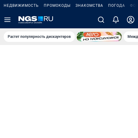
НЕДВИЖИМОСТЬ
ПРОМОКОДЫ
ЗНАКОМСТВА
ПОГОДА
ФО
Растет популярность дискаунтеров
Межд