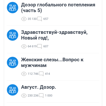
Дозор глобального потепления
(часть 5)
35 130
657
Здравствствуй-здравствуй,
Новый год!,
64 619
607
Женские слезы...Вопрос к
мужчинам
112 746
414
Август. Дозор.
230 236
1 000