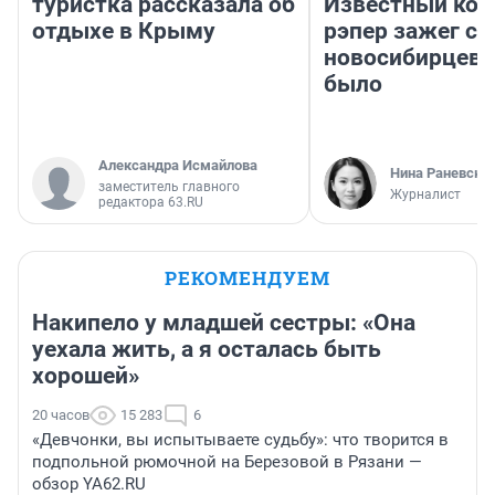
туристка рассказала об
Известный кор
отдыхе в Крыму
рэпер зажег с 
новосибирцев: 
было
Александра Исмайлова
Нина Раневска
заместитель главного
Журналист
редактора 63.RU
РЕКОМЕНДУЕМ
Накипело у младшей сестры: «Она
уехала жить, а я осталась быть
хорошей»
20 часов
15 283
6
«Девчонки, вы испытываете судьбу»: что творится в
подпольной рюмочной на Березовой в Рязани —
обзор YA62.RU