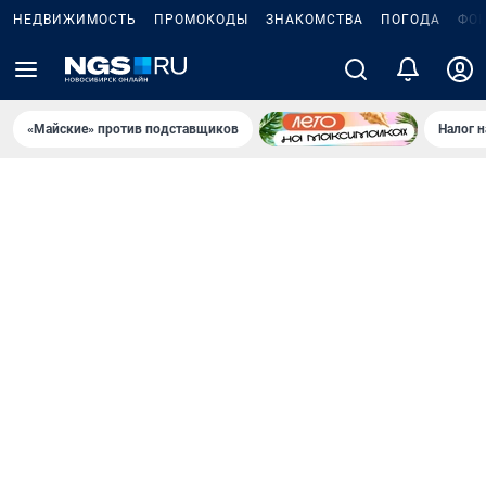
НЕДВИЖИМОСТЬ
ПРОМОКОДЫ
ЗНАКОМСТВА
ПОГОДА
ФО
«Майские» против подставщиков
Налог 