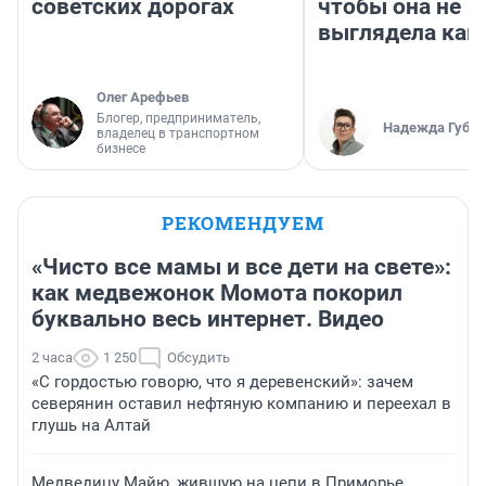
советских дорогах
чтобы она не
выглядела как
Олег Арефьев
Блогер, предприниматель,
Надежда Губар
владелец в транспортном
бизнесе
РЕКОМЕНДУЕМ
«Чисто все мамы и все дети на свете»:
как медвежонок Момота покорил
буквально весь интернет. Видео
2 часа
1 250
Обсудить
«С гордостью говорю, что я деревенский»: зачем
северянин оставил нефтяную компанию и переехал в
глушь на Алтай
Медведицу Майю, жившую на цепи в Приморье,