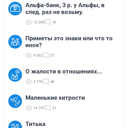
Альфа-банк, 3 р. у Альфы, в
след. раз не возьму.
12 398
42
Приметы это знаки или что то
иное?
6 532
37
О жалости в отношениях...
5 778
48
Маленькие хитрости
14 747
31
Титька