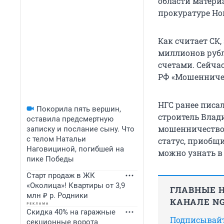
области матери
прокуратуре Но
Как считает СК,
миллионов руб
счетами. Сейча
РФ «Мошенничес
НГС ранее писа
Покорила пять вершин,
строитель Влад
оставила предсмертную
мошенничество 
записку и послание сыну. Что
с телом Натальи
статус, приобщи
Наговициной, погибшей на
можно узнать 
пике Победы
Старт продаж в ЖК
«Околица»! Квартиры от 3,9
ГЛАВНЫЕ Н
млн ₽ р. Родники
КАНАЛЕ NG
Скидка 40% на гаражные
Подписывайте
секционные ворота