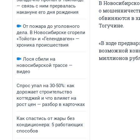
В Новосибирско
— связь с ним прервалась
о мошенничеств
накануне его дня рождения
обвиняются в х
Тогучине.
От пожара до уголовного
дела. В Новосибирске сгорели
«Тойота» и «Гелендваген» —
«В ходе предвар
хроника происшествия
возможной конф
миллионов рубл
Лося сбили на
новосибирской трассе —
видео
Спрос упал на 30-50%: как
дорожает строительство
коттеджей и что влияет на
рост цен — разбор в карточках
Как спастись от жары без
кондиционера: 5 работающих
способов