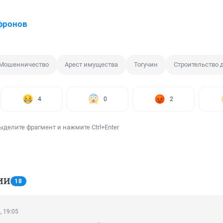
фронов
Мошенничество
Арест имущества
Тогучин
Строительство д
4
0
2
ыделите фрагмент и нажмите Ctrl+Enter
ИИ
18
, 19:05