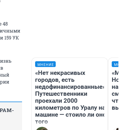
в
е 48
 личными
и 159 УК
жизнь
МНЕНИЕ
МНЕНИ
 в
«Нет некрасивых
«Мы в
нный
городов, есть
Нолан
ории
недофинансированные».
настр
Путешественники
смотр
проехали 2000
чтобы
километров по Уралу на
выгля
ГРАМ-
машине — стоило ли оно
того