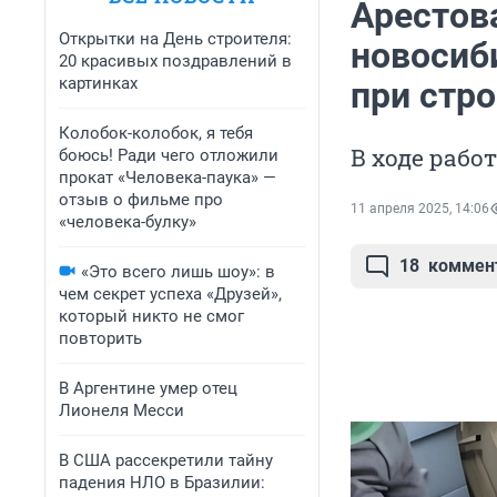
Арестов
Открытки на День строителя:
новосиб
20 красивых поздравлений в
картинках
при стр
Колобок-колобок, я тебя
В ходе рабо
боюсь! Ради чего отложили
прокат «Человека-паука» —
отзыв о фильме про
11 апреля 2025, 14:06
«человека-булку»
18
коммен
«Это всего лишь шоу»: в
чем секрет успеха «Друзей»,
который никто не смог
повторить
В Аргентине умер отец
Лионеля Месси
В США рассекретили тайну
падения НЛО в Бразилии: