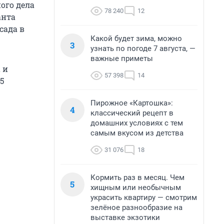
ого дела
78 240
12
анта
сада в
Какой будет зима, можно
3
узнать по погоде 7 августа, —
важные приметы
 и
57 398
14
5
Пирожное «Картошка»:
4
классический рецепт в
домашних условиях с тем
самым вкусом из детства
31 076
18
Кормить раз в месяц. Чем
5
хищным или необычным
украсить квартиру — смотрим
зелёное разнообразие на
выставке экзотики