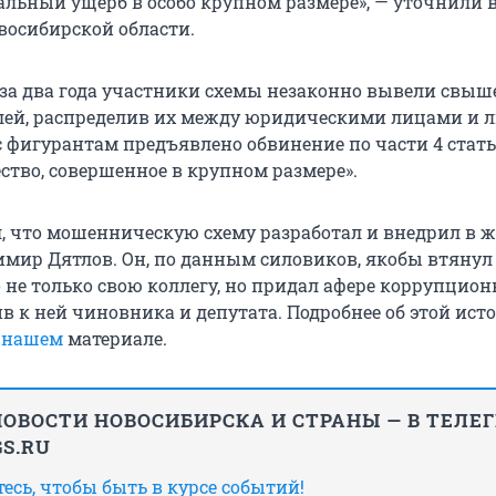
альный ущерб в особо крупном размере», — уточнили 
восибирской области.
 за два года участники схемы незаконно вывели свыш
лей, распределив их между юридическими лицами и
с фигурантам предъявлено обвинение по части 4 стать
тво, совершенное в крупном размере».
л, что мошенническую схему разработал и внедрил в 
имир Дятлов. Он, по данным силовиков, якобы втянул
не только свою коллегу, но придал афере коррупцио
в к ней чиновника и депутата. Подробнее об этой ист
в
нашем
материале.
ОВОСТИ НОВОСИБИРСКА И СТРАНЫ — В ТЕЛЕ
S.RU
сь, чтобы быть в курсе событий!