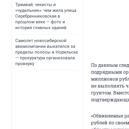
Трамвай, чекисты и
«чудильник»: чем жила улица
Серебренниковская в
прошлом веке — фото и
история главных зданий
Самолет новосибирской
авиакомпании выкатился за
пределы полосы в Норильске
— прокуратура организовала
проверку
По данным след
подрядными ор
миллионов рубл
не выполнять ч
грунтом. Вмест
подтверждающие
«Обвиняемые ра
рублей по свое