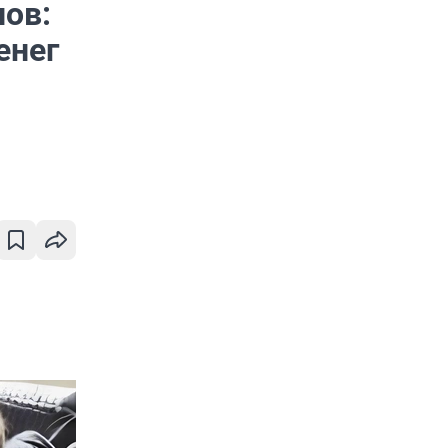
ов:
енег