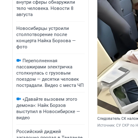
внутри сферы обнаружили
тело человека. Новости 8
августа
Новосибирцы устроили
столпотворение после
концерта Найка Борзова —
фото
Переполненная
пассажирами электричка
столкнулась с грузовым
поездом — десятки человек
пострадали. Видео с места ЧП
«Давайте вызовем этого
демона»: Найк Борзов
выступил в Новосибирске —
видео
Следователь СК налож
Источник: 
СУ СКР по 
Российский диджей
загадочно пропал в Таиланде