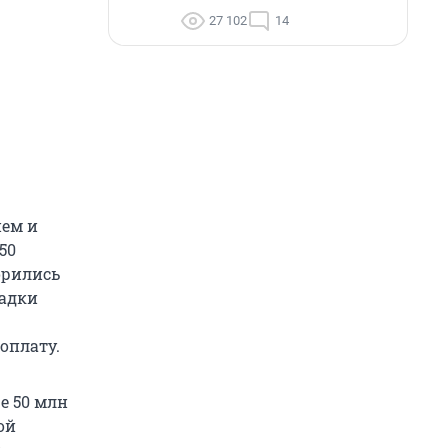
27 102
14
ием и
50
орились
щадки
оплату.
е 50 млн
ой