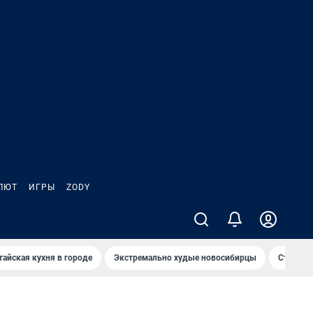
ЛЮТ
ИГРЫ
ZODY
тайская кухня в городе
Экстремально худые новосибирцы
Старт те