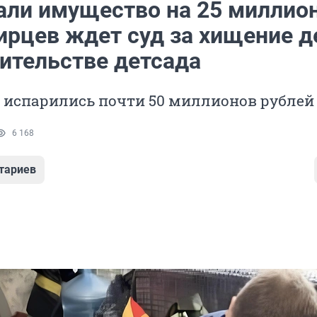
али имущество на 25 миллион
ирцев ждет суд за хищение д
оительстве детсада
т испарились почти 50 миллионов рублей
6 168
тариев