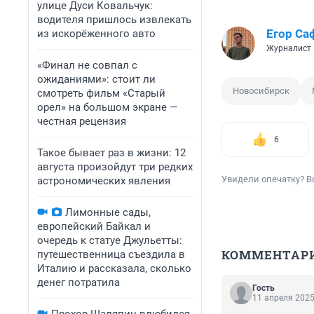
улице Дуси Ковальчук:
водителя пришлось извлекать
Егор Са
из искорёженного авто
Журналист
«Финал не совпал с
ожиданиями»: стоит ли
Новосибирск
смотреть фильм «Старый
орел» на большом экране —
честная рецензия
6
Такое бывает раз в жизни: 12
августа произойдут три редких
Увидели опечатку? В
астрономических явления
Лимонные сады,
европейский Байкал и
очередь к статуе Джульетты:
КОММЕНТАР
путешественница съездила в
Италию и рассказала, сколько
денег потратила
Гость
11 апреля 2025