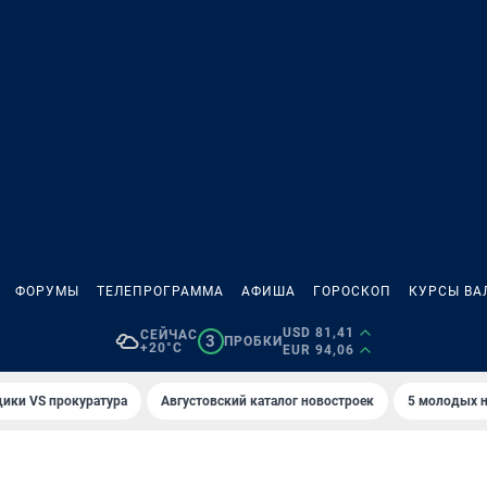
ФОРУМЫ
ТЕЛЕПРОГРАММА
АФИША
ГОРОСКОП
КУРСЫ ВА
USD 81,41
СЕЙЧАС
3
ПРОБКИ
+20°C
EUR 94,06
ики VS прокуратура
Августовский каталог новостроек
5 молодых н