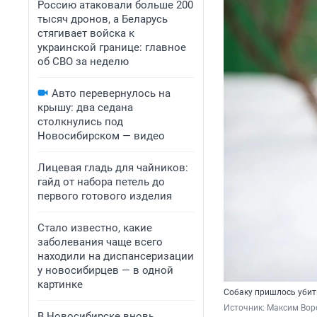
Россию атаковали больше 200
тысяч дронов, а Беларусь
стягивает войска к
украинской границе: главное
об СВО за неделю
Авто перевернулось на
крышу: два седана
столкнулись под
Новосибирском — видео
Лицевая гладь для чайников:
гайд от набора петель до
первого готового изделия
Стало известно, какие
заболевания чаще всего
находили на диспансеризации
у новосибирцев — в одной
картинке
Собаку пришлось убит
Источник: 
Максим Воро
В Новосибирске вновь