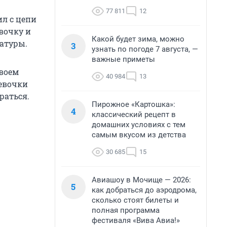
77 811
12
л с цепи
вочку и
Какой будет зима, можно
ратуры.
3
узнать по погоде 7 августа, —
важные приметы
своем
40 984
13
девочки
раться.
Пирожное «Картошка»:
4
классический рецепт в
домашних условиях с тем
самым вкусом из детства
30 685
15
Авиашоу в Мочище — 2026:
5
как добраться до аэродрома,
сколько стоят билеты и
полная программа
фестиваля «Вива Авиа!»