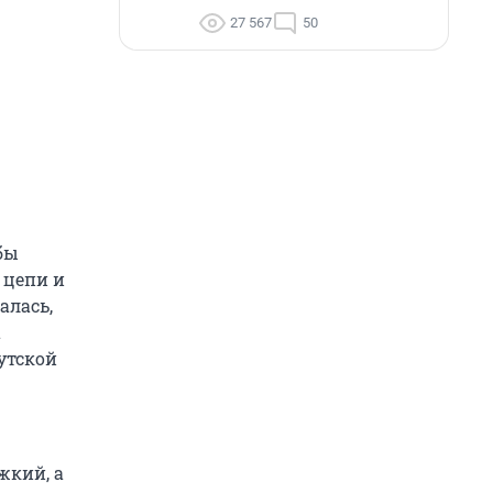
27 567
50
бы
 цепи и
алась,
а
утской
жкий, а