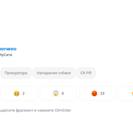
инчино
 ИрСити
Прокуратура
Нападение собаки
СК РФ
2
0
23
ыделите фрагмент и нажмите Ctrl+Enter