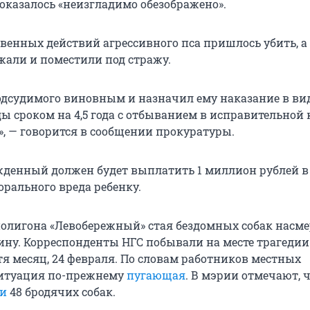
казалось «неизгладимо обезображено».
твенных действий агрессивного пса пришлось убить, а
али и поместили под стражу.
одсудимого виновным и назначил ему наказание в ви
ы сроком на 4,5 года с отбыванием в исправительной
», — говорится в сообщении прокуратуры.
ужденный должен будет выплатить 1 миллион рублей в
рального вреда ребенку.
полигона «Левобережный» стая бездомных собак насме
у. Корреспонденты НГС побывали на месте трагедии
я месяц, 24 февраля. По словам работников местных
ситуация по-прежнему
пугающая
. В мэрии отмечают, ч
и
48 бродячих собак.