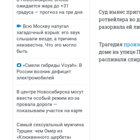
ожидается жара до +31
Суд вынес приг
градуса — прогноз на три дня
ротвейлера во д
Всю Москву напугал
разорвала ей л
загадочный взрыв: его звук
слышали везде, а причина
Трагедия
произ
неизвестна. Что это могло
быть
доме на улице 
распивали спирт
«Смели гибриды Voyah». В
России возник дефицит
электромобилей
В центре Новосибирска могут
ввести особый режим из-за
провала дороги —
показываем участок на карте
Самый сексуальный мужчина
Турции: чем Омер из
«Клюквенного щербета»