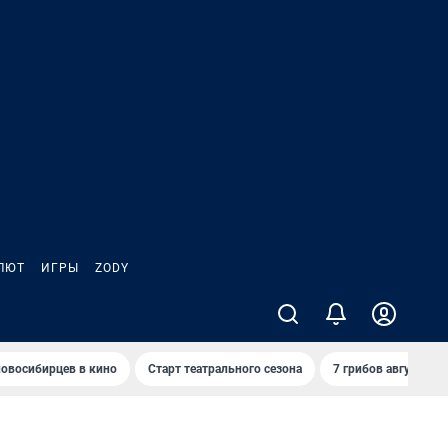
ЛЮТ
ИГРЫ
ZODY
овосибирцев в кино
Старт театрального сезона
7 грибов августа