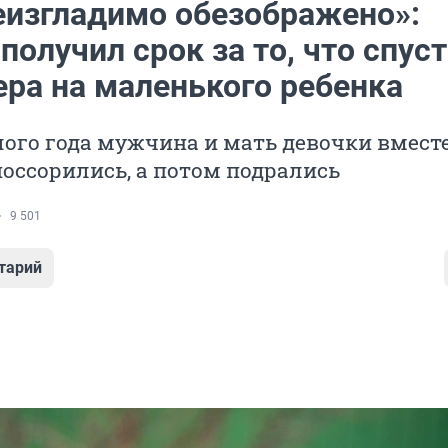
еизгладимо обезображено»:
получил срок за то, что спус
ера на маленького ребенка
ого года мужчина и мать девочки вмест
оссорились, а потом подрались
9 501
тарий