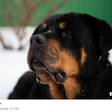
ь
бьев / E1.RU