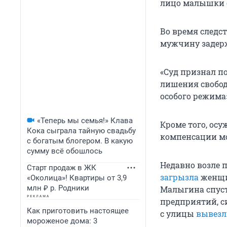
лицо малышки о
Во время следс
мужчину задерж
«Суд признал п
лишения свобод
особого режима
«Теперь мы семья!» Клава
Кроме того, ос
Кока сыграла тайную свадьбу
компенсации мо
с богатым блогером. В какую
сумму всё обошлось
Недавно возле 
Старт продаж в ЖК
загрызла
женщин
«Околица»! Квартиры от 3,9
млн ₽ р. Родники
Малыгина спуст
предприятий, 
Как приготовить настоящее
с улицы
вывезл
мороженое дома: 3