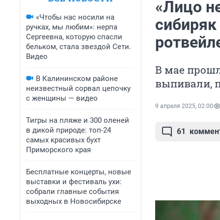
«Лицо н
«Чтобы нас носили на
сибиряк 
ручках, мы любим»: нерпа
Сергеевна, которую спасли
ротвейл
бельком, стала звездой Сети.
Видео
В мае прошл
В Калининском районе
выпивали, п
неизвестный сорвал цепочку
с женщины — видео
9 апреля 2025, 02:00
Тигры на пляже и 300 оленей
в дикой природе: топ-24
61
коммен
самых красивых бухт
Приморского края
Бесплатные концерты, новые
выставки и фестиваль ухи:
собрали главные события
выходных в Новосибирске