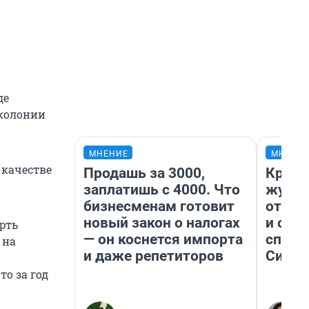
де
 колонии
МНЕНИЕ
МНЕНИ
 качестве
Продашь за 3000,
Красн
заплатишь с 4000. Что
журна
бизнесменам готовит
отпус
новый закон о налогах
и объ
рть
— он коснется импорта
споре
 на
и даже репетиторов
Сибир
то за год