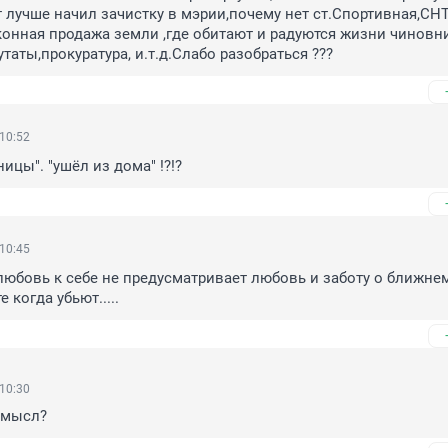
 лучше начил зачистку в мэрии,почему нет ст.Спортивная,СНТ
онная продажа земли ,где обитают и радуются жизни чиновни
утаты,прокуратура, и.т.д.Слабо разобраться ???
 10:52
ицы". "ушёл из дома" !?!?
 10:45
любовь к себе не предусматривает любовь и заботу о ближнем.
 когда убьют.....
 10:30
смысл?