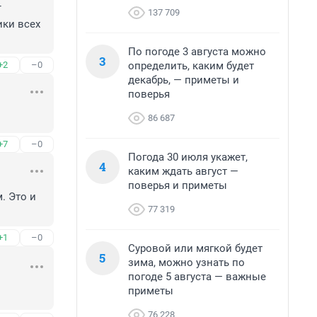
 
137 709
ки всех 
По погоде 3 августа можно
3
определить, каким будет
+2
–0
декабрь, — приметы и
поверья
86 687
+7
–0
Погода 30 июля укажет,
4
каким ждать август —
поверья и приметы
 Это и 
77 319
+1
–0
Суровой или мягкой будет
5
зима, можно узнать по
погоде 5 августа — важные
приметы
76 228