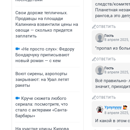
следств/комитет
Планетная незак
Свои дороже тепличных.
рангов,а это деп
Продавцы на площади
Калинина взвинтили цены на
ОТВЕТИТЬ
овощи — сколько придется
заплатить
Гость
8 апреля 2025,
"пропал из больн
«Не просто слух»: Федору
Бондарчуку приписывают
ОТВЕТИТЬ
новый роман — с кем
Гость
8 апреля 2025,
Воют сирены, аэропорты
закрывают: на Урал летят
Всё правильно- 
ракеты
значит, приходите
ОТВЕТИТЬ
Круче сюжета любого
сериала: посмотрите, что
Урлулуууу
стало с актерами «Санта-
8 апреля 2025,
Барбары»
И какой в этом 
На участке улицы Кирова