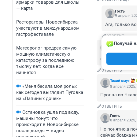
ярмарки товаров для школы
— карта
Гость
9 апреля 202
Рестораторы Новосибирска
Ага, только в
участвуют в международном
гастрофестивале
ОТВЕТИТЬ
Получай н
Гость
Метеоролог предрек самую
8 апреля 2025,
мощную климатическую
если психически
катастрофу за последнюю
тысячу лет: когда всё
ОТВЕТИТЬ
начнется
Тихий омут
«Меня бесила моя роль»:
8 апреля 2025,
как сегодня выглядит Пуговка
Пропал из Чкало
из «Папиных дочек»
ОТВЕТИТЬ
Остановка ушла под воду,
Гость
машины тонут: что
8 апреля 2025,
происходит в Новосибирске
Не понятно,а по
после дождя — видео
сейчас бомжа и 
последствий