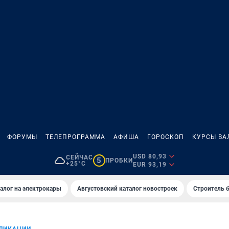
ФОРУМЫ
ТЕЛЕПРОГРАММА
АФИША
ГОРОСКОП
КУРСЫ ВА
USD 80,93
СЕЙЧАС
5
ПРОБКИ
+25°C
EUR 93,19
алог на электрокары
Августовский каталог новостроек
Строитель б