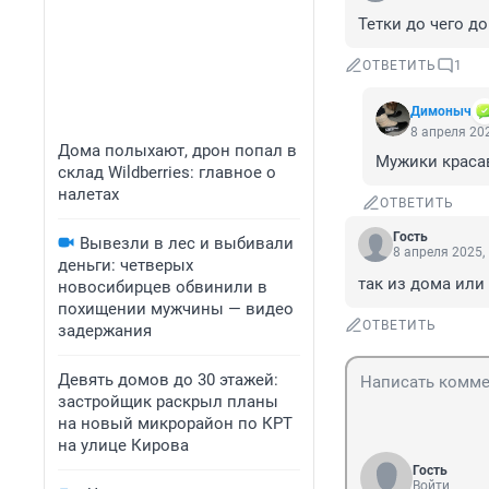
Тетки до чего д
ОТВЕТИТЬ
1
Димоныч
8 апреля 202
Дома полыхают, дрон попал в
Мужики красав
склад Wildberries: главное о
налетах
ОТВЕТИТЬ
Гость
Вывезли в лес и выбивали
8 апреля 2025,
деньги: четверых
так из дома или
новосибирцев обвинили в
похищении мужчины — видео
ОТВЕТИТЬ
задержания
Девять домов до 30 этажей:
застройщик раскрыл планы
на новый микрорайон по КРТ
на улице Кирова
Гость
Войти