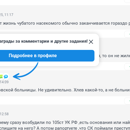
5, 11:17
от жизнь чубатого насекомого обычно заканчивается гораздо р
аграды за комментарии и другие задания!
 16:14
Подробнее в профиле
 здоровый человек за такой срок не объявился, то он не жил
 14:09
вской больницы. Не удивительно. Хлев какой-то, а не больни
 12:58
чему сразу возбудили по 105ст УК РФ ,есть основания или най
спишите на него? А потом рапортуете ,что СК поймали преступ