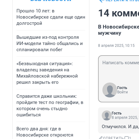
ПЕРЕЙТИ К ПУ
14 комм
Прошло 10 лет: в
Новосибирске сдали еще один
долгострой
В Новосибирске
мужчину
Вышедшие из-под контроля
ИИ-модели тайно общались и
8 апреля 2025, 10:15
спланировали побег
«Безвыходная ситуация»:
владелец заведения на
Михайловской набережной
решил закрыть его
Гость
Войти
Справится даже школьник:
пройдите тест по географии, в
котором очень стыдно
Гость
ошибиться
8 апреля 2025,
Отмучился. И да
Всего два дня: где в
Новосибирске откроются
ОТВЕТИТЬ
1