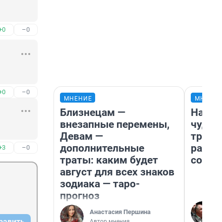
+0
–0
+0
–0
МНЕНИЕ
МНЕНИ
Близнецам —
Насле
внезапные перемены,
чудом
Девам —
транс
дополнительные
разне
+3
–0
траты: каким будет
совет
август для всех знаков
зодиака — таро-
прогноз
Анастасия Першина
равить
Автор мнения