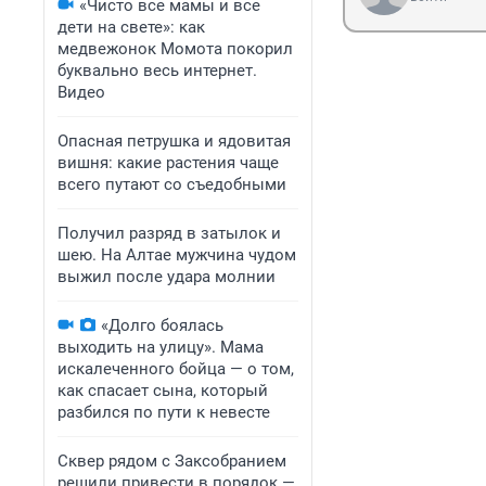
«Чисто все мамы и все
дети на свете»: как
медвежонок Момота покорил
буквально весь интернет.
Видео
Опасная петрушка и ядовитая
вишня: какие растения чаще
всего путают со съедобными
Получил разряд в затылок и
шею. На Алтае мужчина чудом
выжил после удара молнии
«Долго боялась
выходить на улицу». Мама
искалеченного бойца — о том,
как спасает сына, который
разбился по пути к невесте
Сквер рядом с Заксобранием
решили привести в порядок —