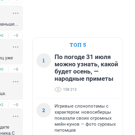
аньше...
+0
–0
ТОП 5
По погоде 31 июля
ец уже
1
можно узнать, какой
+0
–0
будет осень, —
народные приметы
158 213
ца.
+2
–0
Игривые слонопотамы с
2
характером: новосибирцы
показали своих огромных
мейн-кунов — фото суровых
дете 
питомцев
ника.С 