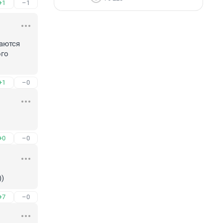
+1
–1
ются 
го 
+1
–0
+0
–0
))
+7
–0