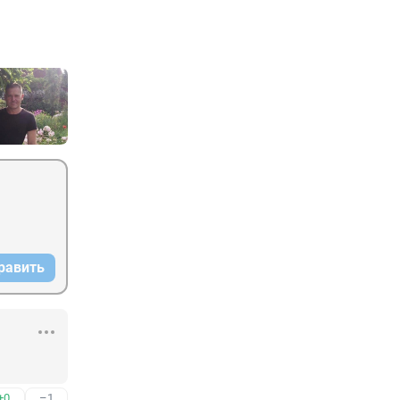
равить
+0
–1