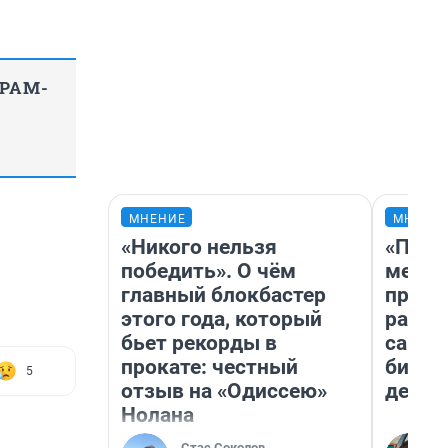
ГРАМ-
МНЕНИЕ
МНЕНИ
«Никого нельзя
«Поку
победить». О чём
мешке
главный блокбастер
предп
этого года, который
расска
бьет рекорды в
самом
прокате: честный
бизне
5
отзыв на «Одиссею»
дешев
Нолана
Стас Соколов