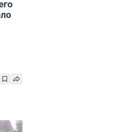
его
ело