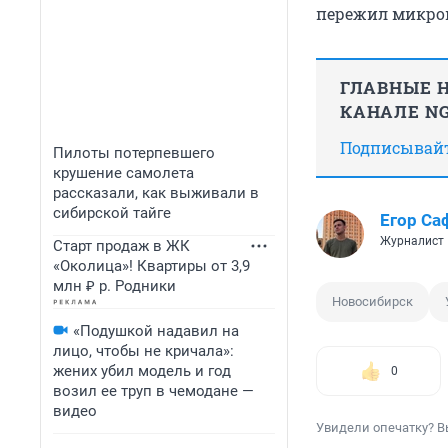
пережил микрои
ГЛАВНЫЕ Н
КАНАЛЕ NG
Подписывайте
Пилоты потерпевшего
крушение самолета
рассказали, как выживали в
сибирской тайге
Егор Са
Журналист
Старт продаж в ЖК
«Околица»! Квартиры от 3,9
млн ₽ р. Родники
Новосибирск
«Подушкой надавил на
лицо, чтобы не кричала»:
жених убил модель и год
0
возил ее труп в чемодане —
видео
Увидели опечатку? В