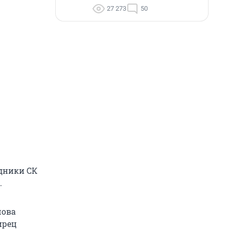
27 273
50
удники СК
.
шова
ирец