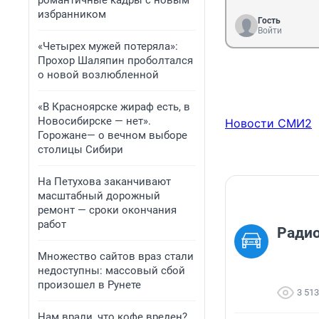
романтичные кадры с новым
избранником
Гость
Войти
«Четырех мужей потеряла»:
Прохор Шаляпин проболтался
о новой возлюбленной
«В Красноярске жираф есть, в
Новосибирске — нет».
Новости СМИ2
Горожане— о вечном выборе
столицы Сибири
На Петухова заканчивают
масштабный дорожный
ремонт — сроки окончания
работ
Ради
Множество сайтов враз стали
недоступны: массовый сбой
произошел в Рунете
3 513
Нам врали, что кофе вреден?