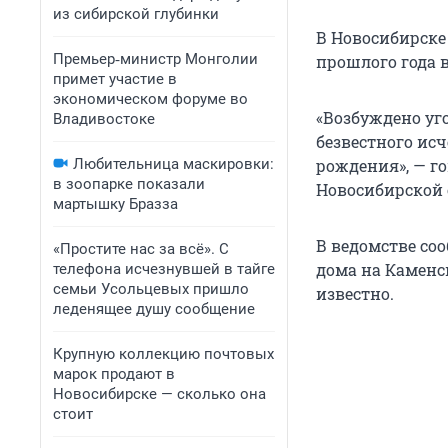
из сибирской глубинки
В Новосибирске
Премьер‑министр Монголии
прошлого года 
примет участие в
экономическом форуме во
«Возбуждено уго
Владивостоке
безвестного исч
Любительница маскировки:
рождения», — г
в зоопарке показали
Новосибирской 
мартышку Бразза
В ведомстве со
«Простите нас за всё». С
дома на Каменск
телефона исчезнувшей в тайге
семьи Усольцевых пришло
известно.
леденящее душу сообщение
Крупную коллекцию почтовых
марок продают в
Новосибирске — сколько она
стоит