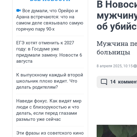
В Новос
Все думали, что Орейро и
мужчину
Арана встречаются: что на
самом деле связывало самую
об убий
горячую пару 90-х
Мужчина пе
ЕГЭ хотят отменить к 2027
году: в Госдуме уже
больницы
придумали замену. Новости 6
августа
8 апреля 2025, 10:15
К выпускному каждый второй
школьник плохо видит. Что
14
коммен
делать родителям?
Наведи фокус. Как видят мир
люди с близорукостью и что
делать, если перед глазами
размыто уже сейчас
Эти фразы из советского кино