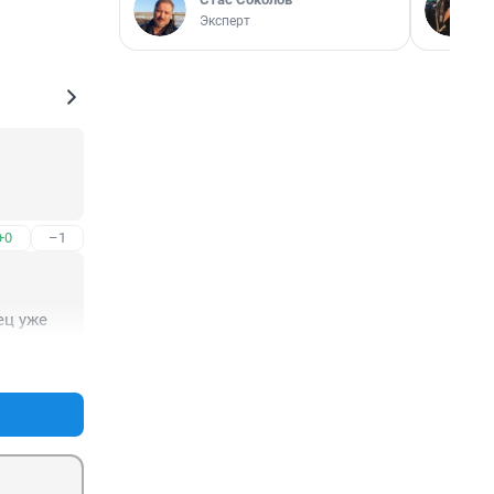
Эксперт
+0
–1
ец уже
+0
–0