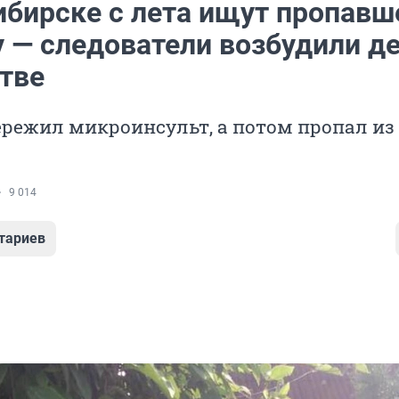
ибирске с лета ищут пропавш
 — следователи возбудили д
стве
режил микроинсульт, а потом пропал из
9 014
тариев