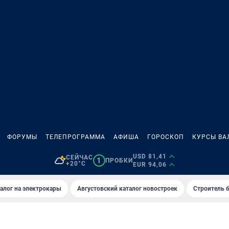
ФОРУМЫ
ТЕЛЕПРОГРАММА
АФИША
ГОРОСКОП
КУРСЫ ВА
USD 81,41
СЕЙЧАС
1
ПРОБКИ
+20°C
EUR 94,06
алог на электрокары
Августовский каталог новостроек
Строитель б