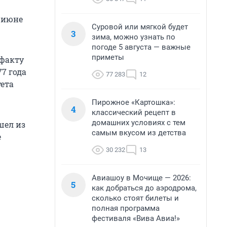
 июне
Суровой или мягкой будет
3
зима, можно узнать по
погоде 5 августа — важные
приметы
 факту
7 года
77 283
12
тета
Пирожное «Картошка»:
4
классический рецепт в
домашних условиях с тем
шел из
самым вкусом из детства
е
30 232
13
Авиашоу в Мочище — 2026:
5
как добраться до аэродрома,
сколько стоят билеты и
полная программа
фестиваля «Вива Авиа!»