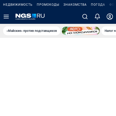
НЕДВИЖИМОСТЬ
ПРОМОКОДЫ
ЗНАКОМСТВА
ПОГОДА
ФО
«Майские» против подставщиков
Налог 