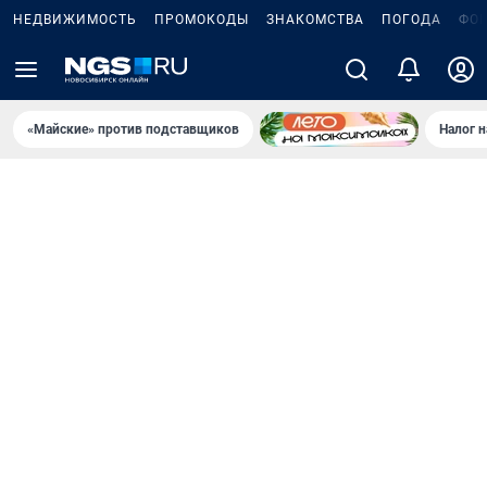
НЕДВИЖИМОСТЬ
ПРОМОКОДЫ
ЗНАКОМСТВА
ПОГОДА
ФО
«Майские» против подставщиков
Налог 