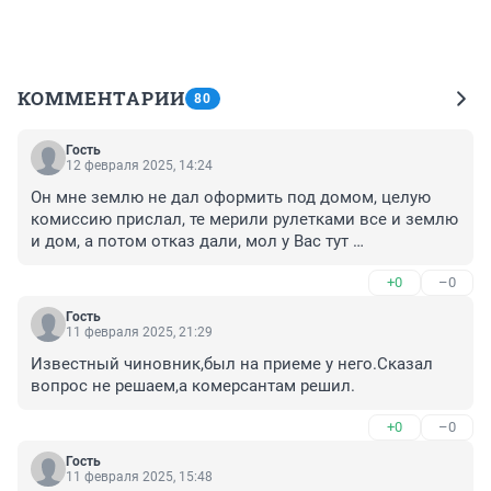
КОММЕНТАРИИ
80
Гость
12 февраля 2025, 14:24
Он мне землю не дал оформить под домом, целую 
комиссию прислал, те мерили рулетками все и землю 
и дом, а потом отказ дали, мол у Вас тут 
реконструкция и дом Ваш, не тот что по документам, 
+0
–0
так что кукишь Вам а не земля, так поживете, меньше 
с Вами потом хлопот при сносе. У приятеля тоже 
Гость
отказали по земле когда пошел оформлять, красных 
11 февраля 2025, 21:29
линий ему налепили, что мол зона уличной дорожной 
Известный чиновник,был на приеме у него.Сказал 
сети. Но когда этим чувакам надо для себя что-нибудь 
вопрос не решаем,а комерсантам решил.
оформить они не видят ни красных линий не 
водоохранных зон. Теперь на одного хоть и бывшего 
+0
–0
баламута больше в тюряге. Пусть в баландеры 
записывается, а то с такой ряхой на СИЗОШНОМ рагу 
Гость
11 февраля 2025, 15:48
далеко не уедешь. Всем добра и меньше Жигульских 