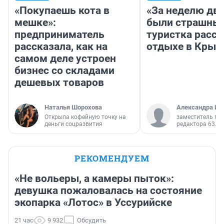
«Покупаешь кота в
«За неделю две
мешке»:
были страшные
предприниматель
туристка расск
рассказала, как на
отдыхе в Крым
самом деле устроен
бизнес со складами
дешевых товаров
Наталья Шорохова
Александра Ис
Открыла кофейную точку на
заместитель гл
деньги соцразвития
редактора 63.RU
РЕКОМЕНДУЕМ
«Не вольеры, а камеры пыток»:
девушка пожаловалась на состояние
экопарка «Лотос» в Уссурийске
21 час
9 932
Обсудить