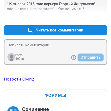
на их пути.
"19 января 2015 года карьера Георгий Жигульский 
окончательно закрепился"...Как понимать?
+0
–0
Читать все комментарии
Гость
Отправить
Войти
Новости СМИ2
ФОРУМЫ
Сочинение