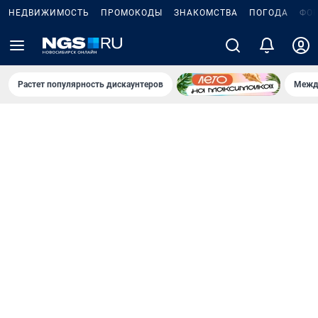
НЕДВИЖИМОСТЬ
ПРОМОКОДЫ
ЗНАКОМСТВА
ПОГОДА
ФО
Растет популярность дискаунтеров
Межд