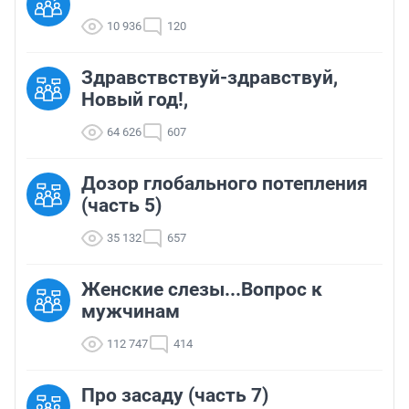
10 936
120
Здравствствуй-здравствуй,
Новый год!,
64 626
607
Дозор глобального потепления
(часть 5)
35 132
657
Женские слезы...Вопрос к
мужчинам
112 747
414
Про засаду (часть 7)