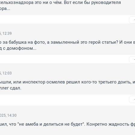
ельхознадзора это ни о чём. Вот если бы руководителя 
ра...
, 12:39
о за бабушка на фото, а замыленный это герой статьи? И они в
д с домофоном...
, 12:03
ышли, или инспектор осмелев решил кого-то третьего доить, и 
ллег сдал.
025, 14:30
ил, что "не амеба и делиться не будет". Конретно жадность фр