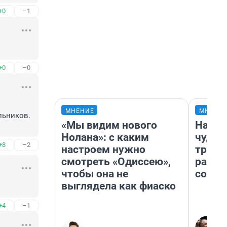
+0
–1
+0
–0
МНЕНИЕ
МНЕНИ
ьников. 
«Мы видим нового
Насле
Нолана»: с каким
чудом
+8
–2
настроем нужно
транс
смотреть «Одиссею»,
разне
чтобы она не
совет
выглядела как фиаско
+4
–1