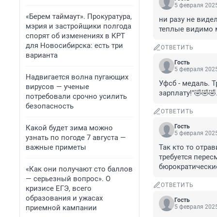
5 февраля 2025
«Берем таймаут». Прокуратура,
ни разу не видел
мэрия и застройщики полгода
теплые видимо 
спорят об изменениях в КРТ
для Новосибирска: есть три
ОТВЕТИТЬ
варианта
Гость
5 февраля 2025
Надвигается волна пугающих
Уфсб - медаль. Тр
вирусов — ученые
зарплату!"🤣🤣🤣
потребовали срочно усилить
безопасность
ОТВЕТИТЬ
Гость
Какой будет зима можно
5 февраля 2025
узнать по погоде 7 августа —
важные приметы
Так кто то отра
требуется перес
бюрократические
«Как они получают сто баллов
— серьезный вопрос». О
ОТВЕТИТЬ
кризисе ЕГЭ, всего
образования и ужасах
Гость
приемной кампании
5 февраля 2025