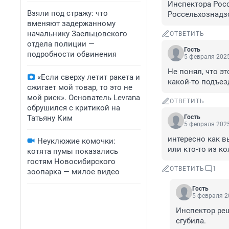
Инспектора Росс
Взяли под стражу: что
Россельхознадзо
вменяют задержанному
начальнику Заельцовского
ОТВЕТИТЬ
отдела полиции —
Гость
подробности обвинения
5 февраля 2025
Не понял, что эт
«Если сверху летит ракета и
какой-то подъез
сжигает мой товар, то это не
мой риск». Основатель Levrana
ОТВЕТИТЬ
обрушился с критикой на
Татьяну Ким
Гость
5 февраля 2025
интересно как в
Неуклюжие комочки:
или кто-то из ко
котята пумы показались
гостям Новосибирского
ОТВЕТИТЬ
1
зоопарка — милое видео
Гость
5 февраля 2
Инспектор реш
сгубила.