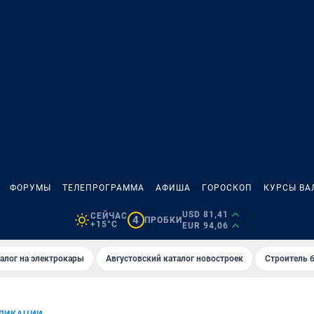
ФОРУМЫ
ТЕЛЕПРОГРАММА
АФИША
ГОРОСКОП
КУРСЫ ВА
USD 81,41
СЕЙЧАС
4
ПРОБКИ
+15°C
EUR 94,06
алог на электрокары
Августовский каталог новостроек
Строитель б