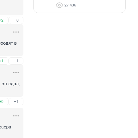
27 436
+2
–0
ходят в 
+1
–1
он сдал, 
+0
–1
аера 