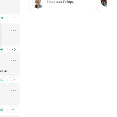
Надежда Губарь
+3
–1
+0
–0
ови.
+5
–1
+2
–1