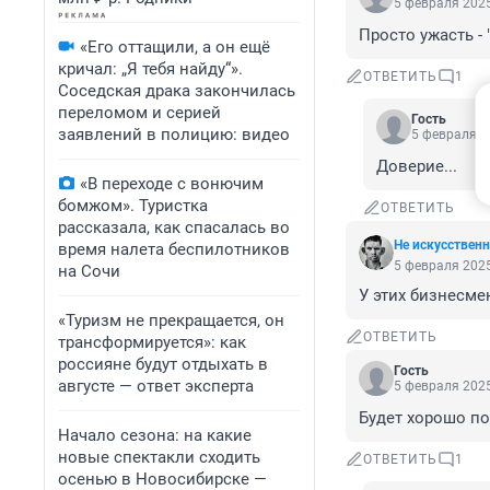
5 февраля 2025
Просто ужасть - 
«Его оттащили, а он ещё
кричал: „Я тебя найду“».
ОТВЕТИТЬ
1
Соседская драка закончилась
переломом и серией
Гость
заявлений в полицию: видео
5 февраля 2
Доверие...
«В переходе с вонючим
бомжом». Туристка
ОТВЕТИТЬ
рассказала, как спасалась во
Не искусствен
время налета беспилотников
5 февраля 2025
на Сочи
У этих бизнесме
«Туризм не прекращается, он
ОТВЕТИТЬ
трансформируется»: как
россияне будут отдыхать в
Гость
августе — ответ эксперта
5 февраля 2025
Будет хорошо по
Начало сезона: на какие
новые спектакли сходить
ОТВЕТИТЬ
1
осенью в Новосибирске —