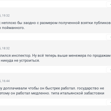
, 19:32
х неплохо бы заодно с размером полученной взятки публикова
ы пойманного.
, 18:32
елился инспектор. Ну всё теперь выше менежера по продажам 
никуда не устроиться.
, 16:44
 доплачивали чтобы он быстрее работал. государство не 
тому он работал медленно. типа итальянской забастовки