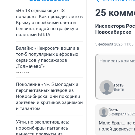
ПЕРЕЙТИ К ПУ
25 комм
«На 18 отдыхающих 18
поваров». Как проходит лето в
Крыму с перебоями света и
Инспектора Рос
бензина, водой по графику и
Новосибирске
налетами БПЛА
5 февраля 2025, 11:05
Билайн: «Нейросети вошли в
топ-5 популярных цифровых
сервисов у пассажиров
„Толмачево“»
Поколение «N». 5 молодых и
Гость
Войти
перспективных актеров из
Новосибирска: они покорили
зрителей и критиков харизмой
и талантом
Гость
5 февраля 2025
Уйти, не расплатившись:
Мало брал... не
новосибирцы пытались
нолей дорисует 
вынести продукты из