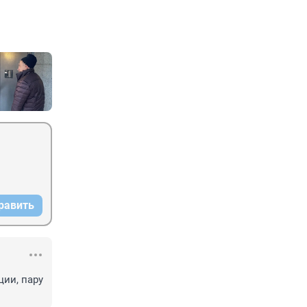
равить
ии, пару 