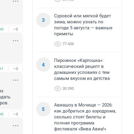
Суровой или мягкой будет
3
зима, можно узнать по
погоде 5 августа — важные
+0
–0
приметы
77 456
Пирожное «Картошка»:
4
классический рецепт в
+1
–0
домашних условиях с тем
самым вкусом из детства
30 390
х 
дать 
ров.
Авиашоу в Мочище — 2026:
5
как добраться до аэродрома,
+0
–0
сколько стоят билеты и
полная программа
фестиваля «Вива Авиа!»