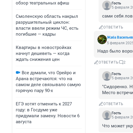
обзор театральных афиш
Гость
5 февраля 2
сами себя лов
Смоленскую область накрыл
разрушительный циклон:
ОТВЕТИТЬ
власти ввели режим ЧС, есть
погибшие — кадры
Жаба Васильев
5 февраля 2025
Квартиры в новостройках
Надо было воров
начнут дешеветь — когда
ждать снижения цен
ОТВЕТИТЬ
2
Все думали, что Орейро и
Гость
Арана встречаются: что на
5 февраля 2
самом деле связывало самую
"Сидоренко. Н
горячую пару 90-х
Место встречи
ЕГЭ хотят отменить к 2027
ОТВЕТИТЬ
году: в Госдуме уже
Гость
придумали замену. Новости 6
5 февраля 2
августа
Что может укр