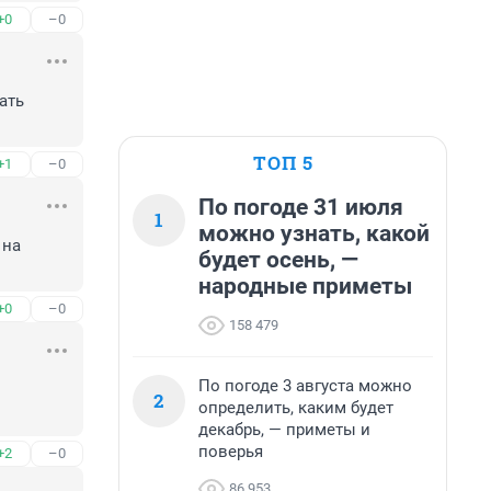
+0
–0
ть 
ТОП 5
+1
–0
По погоде 31 июля
1
можно узнать, какой
на 
будет осень, —
народные приметы
+0
–0
158 479
По погоде 3 августа можно
2
определить, каким будет
декабрь, — приметы и
поверья
+2
–0
86 953