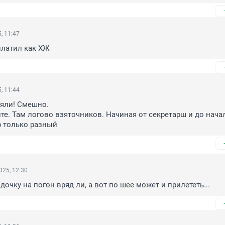
, 11:47
платил как ХЖ
, 11:44
яли! Смешно. 

е. Там логово взяточников. Начиная от секретарш и до начал
р только разный
025, 12:30
дочку на погон вряд ли, а вот по шее может и прилететь...