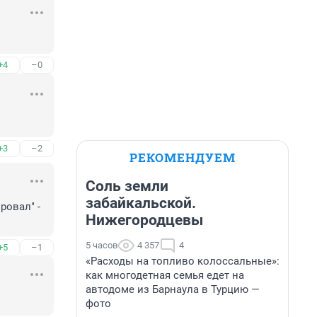
+4
–0
+3
–2
РЕКОМЕНДУЕМ
Соль земли
забайкальской.
овал" - 
Нижегородцевы
5 часов
4 357
4
+5
–1
«Расходы на топливо колоссальные»:
как многодетная семья едет на
автодоме из Барнаула в Турцию —
фото