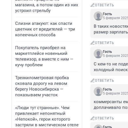
магазина, а потом один из них
ОТВЕТИТЬ
устроил стрельбу
Гость
5 февраля 2025
Слизни атакуют: как спасти
В таких новостя
цветник от вредителей — три
размер зарплат
копеечных способа
ОТВЕТИТЬ
Покупатель приобрел на
Гость
маркетплейсе новенький
5 февраля 2025
телевизор, а вместе с ним —
С кем-то не под
кучу проблем
холодный поиск 
Трехкилометровая пробка
ОТВЕТИТЬ
сковала дорогу на левом
берегу Новосибирска —
Гость
5 февраля 2025
показываем участок
коммерсанты ему
доплачивало поэ
«Люди тут странные». Чем
привлекает непонятный
ОТВЕТИТЬ
«Непокой», герои которого
застряли в мистическом отеле
Гость