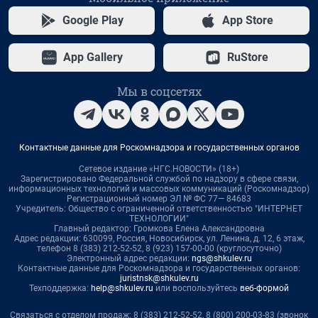
Google Play
App Store
App Gallery
RuStore
Мы в соцсетях
Контактные данные для Роскомнадзора и государственных органов
Сетевое издание «НГС.НОВОСТИ» (18+)
Зарегистрировано Федеральной службой по надзору в сфере связи,
информационных технологий и массовых коммуникаций (Роскомнадзор)
Регистрационный номер ЭЛ № ФС 77— 84683
Учредитель: Общество с ограниченной ответственностью "ИНТЕРНЕТ
ТЕХНОЛОГИИ"
Главный редактор: Громкова Елена Александровна
Адрес редакции: 630099, Россия, Новосибирск, ул. Ленина, д. 12, 6 этаж,
телефон 8 (383) 212-52-52, 8 (923) 157-00-00 (круглосуточно)
Электронный адрес редакции:
ngs@shkulev.ru
Контактные данные для Роскомнадзора и государственных органов:
juristnsk@shkulev.ru
Техподдержка:
help@shkulev.ru
или воспользуйтесь
веб-формой
Связаться с отделом продаж: 8 (383) 212-52-52, 8 (800) 200-03-83 (звонок