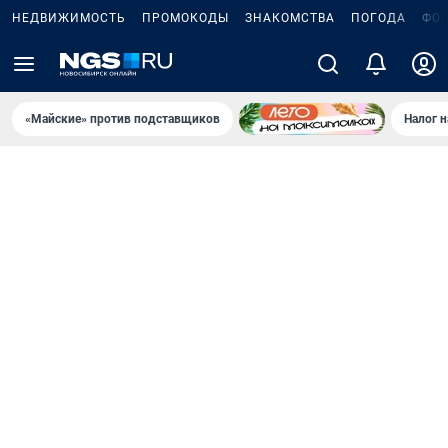
НЕДВИЖИМОСТЬ
ПРОМОКОДЫ
ЗНАКОМСТВА
ПОГОДА
ФО
«Майские» против подставщиков
Налог 