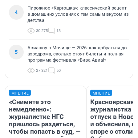
Пирожное «Картошка»: классический рецепт
4
в домашних условиях с тем самым вкусом из
детства
30 275
13
Авиашоу в Мочище — 2026: как добраться до
5
аэродрома, сколько стоят билеты и полная
программа фестиваля «Вива Авиа!»
27 321
50
МНЕНИЕ
МНЕНИЕ
«Снимите это
Красноярская
немедленно»:
журналистка п
журналистке НГС
отпуск в Ново
пришлось раздеться,
и объяснила, п
чтобы попасть в суд, —
споре о столиц