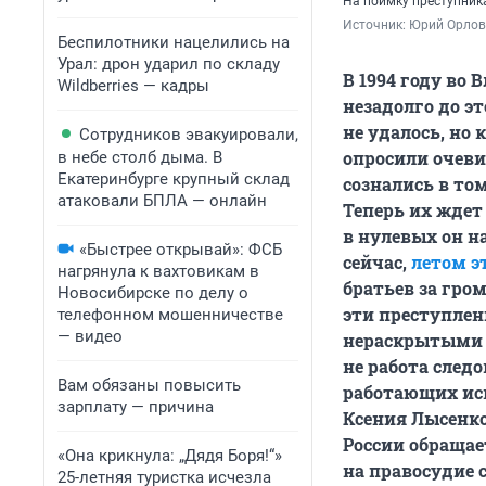
На поимку преступник
Источник: 
Юрий Орлов
Беспилотники нацелились на
Урал: дрон ударил по складу
В 1994 году во 
Wildberries — кадры
незадолго до э
не удалось, но 
Сотрудников эвакуировали,
опросили очев
в небе столб дыма. В
Екатеринбурге крупный склад
сознались в то
атаковали БПЛА — онлайн
Теперь их ждет
в нулевых он н
«Быстрее открывай»: ФСБ
сейчас,
летом э
нагрянула к вахтовикам в
братьев за гром
Новосибирске по делу о
эти преступлен
телефонном мошенничестве
— видео
нераскрытыми д
не работа след
Вам обязаны повысить
работающих ис
зарплату — причина
Ксения Лысенко
России обращае
«Она крикнула: „Дядя Боря!“»
на правосудие 
25-летняя туристка исчезла