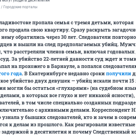
а могут уходить десятилетия
 / Городские порталы
Владивостоке пропала семья с тремя детьми, которая
того продала свою квартиру. Сразу раскрыть загадочн
к нему обратились через 30 лет. Следователи повторно
идцев и вышли на след предполагаемых убийц. Муж
м, что расстреляли членов семьи, включая годовалых 
 суд. За убийство 22-летней давности суд ждет и том
апал на прохожего в Барнауле, а попался следователя
того года
. В Екатеринбурге недавно сроки
получили
д
кое убийство двух девушек — убийц искали почти 15 л
ия могли бы остаться «глухарями» (на судебном язы
елами, в которых все глухо и нет никакой ясности),
ователей, в том числе специально созданных подразд
ключительно с архивными делами. Корреспондент Н
 узнала у бывших следователей, кто и зачем в совре
тся к делам из прошлого. Как реагировали известны
с задержкой в десятилетия и почему Следственный 