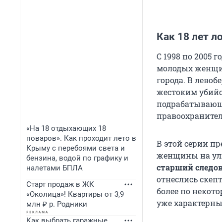
Как 18 лет 
С 1998 по 2005 
молодых женщин.
города. В левоб
жестоким убий
подрабатывающе
правоохранител
«На 18 отдыхающих 18
поваров». Как проходит лето в
В этой серии пр
Крыму с перебоями света и
женщины на ули
бензина, водой по графику и
старший следо
налетами БПЛА
отнеслись скепт
Старт продаж в ЖК
более по некот
«Околица»! Квартиры от 3,9
уже характерны
млн ₽ р. Родники
Как выбрать гаражные