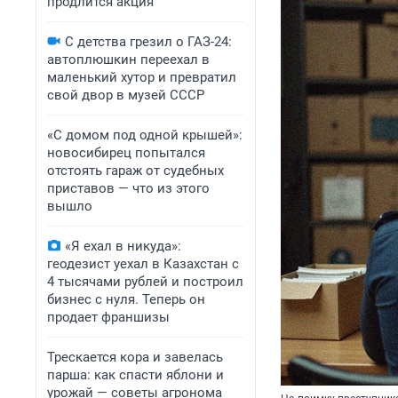
продлится акция
С детства грезил о ГАЗ-24:
автоплюшкин переехал в
маленький хутор и превратил
свой двор в музей СССР
«С домом под одной крышей»:
новосибирец попытался
отстоять гараж от судебных
приставов — что из этого
вышло
«Я ехал в никуда»:
геодезист уехал в Казахстан с
4 тысячами рублей и построил
бизнес с нуля. Теперь он
продает франшизы
Трескается кора и завелась
парша: как спасти яблони и
урожай — советы агронома