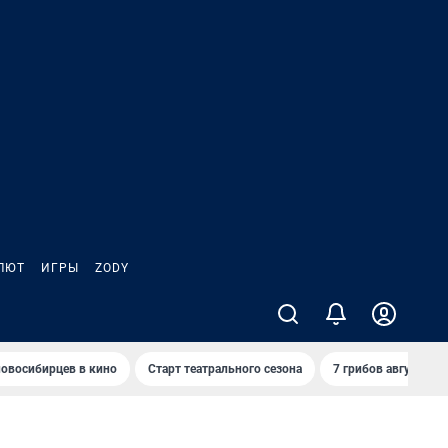
ЛЮТ
ИГРЫ
ZODY
овосибирцев в кино
Старт театрального сезона
7 грибов августа