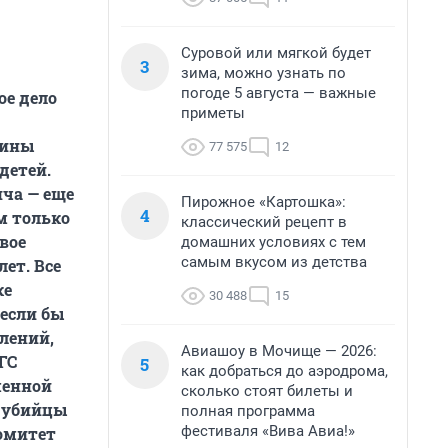
Суровой или мягкой будет
3
зима, можно узнать по
погоде 5 августа — важные
ое дело
приметы
чины
77 575
12
детей.
ича — еще
Пирожное «Картошка»:
4
м только
классический рецепт в
вое
домашних условиях с тем
самым вкусом из детства
ет. Все
ке
30 488
15
 если бы
елений,
Авиашоу в Мочище — 2026:
ГС
5
как добраться до аэродрома,
менной
сколько стоят билеты и
е убийцы
полная программа
фестиваля «Вива Авиа!»
комитет