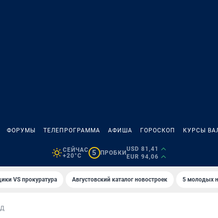
ФОРУМЫ
ТЕЛЕПРОГРАММА
АФИША
ГОРОСКОП
КУРСЫ ВА
USD 81,41
СЕЙЧАС
5
ПРОБКИ
+20°C
EUR 94,06
ики VS прокуратура
Августовский каталог новостроек
5 молодых н
ИД