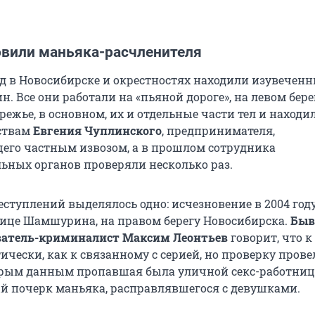
ловили маньяка-расчленителя
год в Новосибирске и окрестностях находили изувеченн
 Все они работали на «пьяной дороге», на левом бере
ережье, в основном, их и отдельные части тел и находи
ствам
Евгения Чуплинского
, предпринимателя,
го частным извозом, а в прошлом сотрудника
ьных органов проверяли несколько раз.
еступлений выделялось одно: исчезновение в 2004 год
це Шамшурина, на правом берегу Новосибирска.
Бы
ватель-криминалист Максим Леонтьев
говорит, что к
ически, как к связанному с серией, но проверку прове
орым данным пропавшая была уличной секс-работнице
й почерк маньяка, расправлявшегося с девушками.