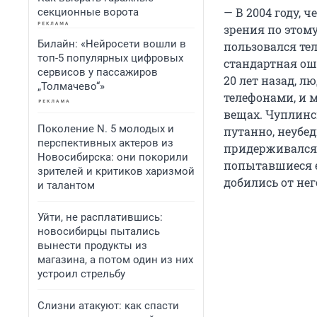
— В 2004 году, 
секционные ворота
зрения по этому
Билайн: «Нейросети вошли в
пользовался тел
топ-5 популярных цифровых
стандартная ош
сервисов у пассажиров
20 лет назад, 
„Толмачево“»
телефонами, и 
вещах. Чуплинс
Поколение N. 5 молодых и
путанно, неубед
перспективных актеров из
придерживался
Новосибирска: они покорили
попытавшиеся е
зрителей и критиков харизмой
добились от нег
и талантом
Уйти, не расплатившись:
новосибирцы пытались
вынести продукты из
магазина, а потом один из них
устроил стрельбу
Слизни атакуют: как спасти