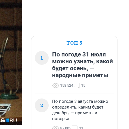
ТОП 5
По погоде 31 июля
1
можно узнать, какой
будет осень, —
народные приметы
158 524
15
По погоде 3 августа можно
2
определить, каким будет
декабрь, — приметы и
поверья
87 005
11