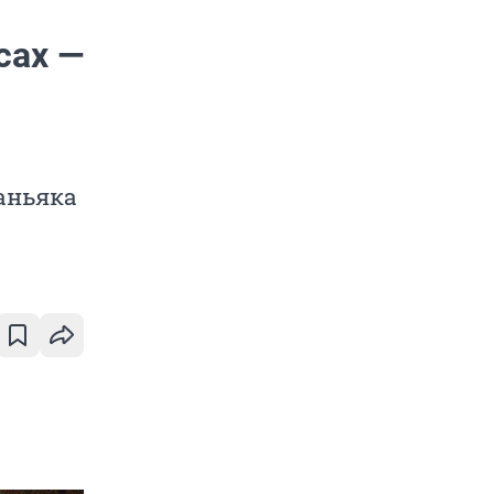
сах —
аньяка