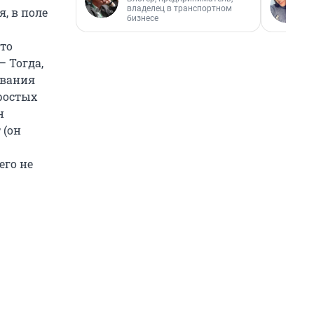
владелец в транспортном
я, в поле
бизнесе
Это
 Тогда,
ования
ростых
н
 (он
его не