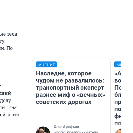
ые тела
гу
ли. По
МНЕНИЕ
МНЕНИ
Наследие, которое
«Анал
чудом не развалилось:
вот ч
у
транспортный эксперт
Почем
вший
разнес миф о «вечных»
блокб
 делу
советских дорогах
прова
ли. Тем
повто
й, а это
фильм
полны
Олег Арефьев
Блогер, предприниматель,