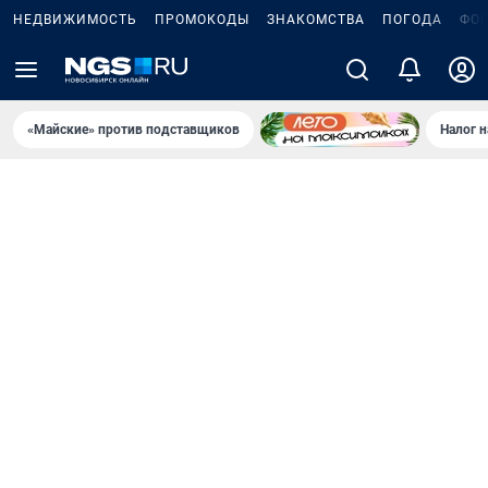
НЕДВИЖИМОСТЬ
ПРОМОКОДЫ
ЗНАКОМСТВА
ПОГОДА
ФО
«Майские» против подставщиков
Налог 