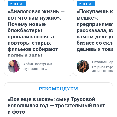
МНЕНИЕ
МНЕНИЕ
«Аналоговая жизнь —
«Покупаешь ко
вот что нам нужно».
мешке»:
Почему новые
предпринимат
блокбастеры
рассказала, как
проваливаются, а
самом деле ус
повторы старых
бизнес со скл
фильмов собирают
дешевых това
полные залы
Наталья Шорох
Алёна Золотухина
Открыла кофейн
Журналист НГС
деньги соцразв
РЕКОМЕНДУЕМ
«Все еще в шоке»: сыну Трусовой
исполнился год — трогательный пост
и фото