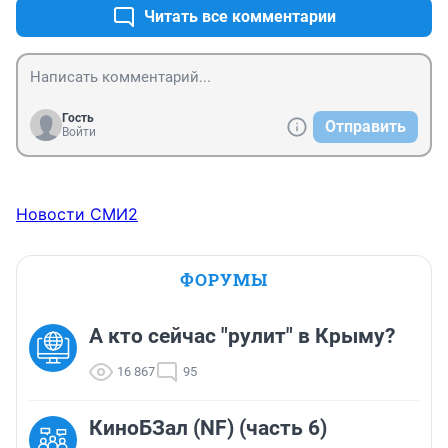
полностью незаконно и не платят никаких налогов и 
Читать все комментарии
не проходят проверку продукции на соответствие 
саннормам. Но "органы" это дело как будто не видят, 
что-то у них со зрением странное творится...
Гость
Отправить
Войти
Новости СМИ2
ФОРУМЫ
А кто сейчас "рулит" в Крыму?
16 867
95
КиноБЗал (NF) (часть 6)