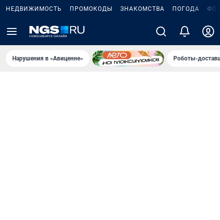
НЕДВИЖИМОСТЬ
ПРОМОКОДЫ
ЗНАКОМСТВА
ПОГОДА
ФО
Нарушения в «Авиценне»
Роботы-доставщ