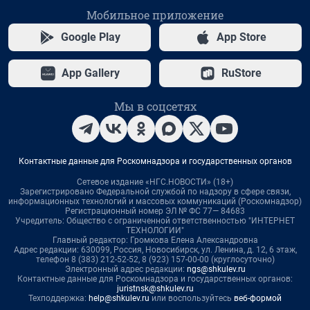
Мобильное приложение
Google Play
App Store
App Gallery
RuStore
Мы в соцсетях
Контактные данные для Роскомнадзора и государственных органов
Сетевое издание «НГС.НОВОСТИ» (18+)
Зарегистрировано Федеральной службой по надзору в сфере связи,
информационных технологий и массовых коммуникаций (Роскомнадзор)
Регистрационный номер ЭЛ № ФС 77— 84683
Учредитель: Общество с ограниченной ответственностью "ИНТЕРНЕТ
ТЕХНОЛОГИИ"
Главный редактор: Громкова Елена Александровна
Адрес редакции: 630099, Россия, Новосибирск, ул. Ленина, д. 12, 6 этаж,
телефон 8 (383) 212-52-52, 8 (923) 157-00-00 (круглосуточно)
Электронный адрес редакции:
ngs@shkulev.ru
Контактные данные для Роскомнадзора и государственных органов:
juristnsk@shkulev.ru
Техподдержка:
help@shkulev.ru
или воспользуйтесь
веб-формой