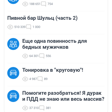
188 651
754
Пивной бар Шульц (часть 2)
510 339
1 000
Еще одна повинность для
бедных мужичков
64 301
556
Тонировка в "круговую"!
4 987
89
Помогите разобраться! Я дурак
и ПДД не знаю или весь массив?
37 310
381