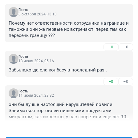
Гость
8 октября 2024, 13:13
Почему нет ответственности сотрудники на границе и 
таможни они же первые их встречают ,перед тем как 
пересечь границу ???
+0
–0
Гость
13 июля 2024, 05:16
Забыла,когда ела колбасу в последний раз..
+0
–0
Гость
11 июля 2024, 23:32
они бы лучше настоящий нарушителей ловили. 
Заниматься торговлей пищевыми продуктами 
мигрантам, как известно, у нас запретили еще лет 10 
назад. Меж тем по всему городу на каждом шагу 
+1
–0
попадаются точки по уличное торговле фруктами-
овощами, большинство из которых еще и торгуют 