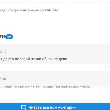
ыделите фрагмент и нажмите Ctrl+Enter
ИИ
49
00:13
вы да это впервой чтоли обычное дело
23:09
 стащит в магазине ее посадят да ещё всяко унизят
Читать все комментарии