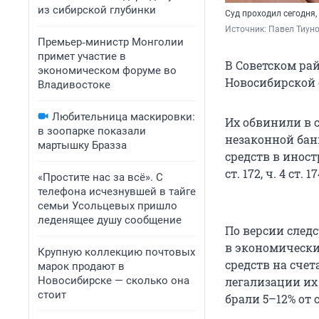
из сибирской глубинки
Суд проходил сегодня,
Источник: 
Павел Тиун
Премьер‑министр Монголии
примет участие в
В Советском ра
экономическом форуме во
Новосибирской 
Владивостоке
Любительница маскировки:
Их обвинили в с
в зоопарке показали
незаконной бан
мартышку Бразза
средств в инос
ст. 172, ч. 4 ст. 17
«Простите нас за всё». С
телефона исчезнувшей в тайге
семьи Усольцевых пришло
леденящее душу сообщение
По версии следс
в экономически
Крупную коллекцию почтовых
средств на счет
марок продают в
Новосибирске — сколько она
легализации их
стоит
брали 5–12% от