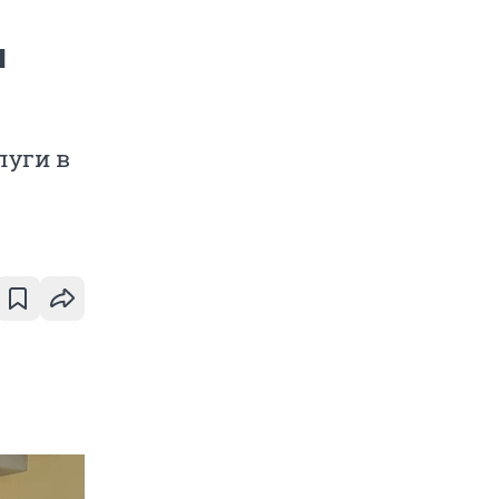
ы
луги в