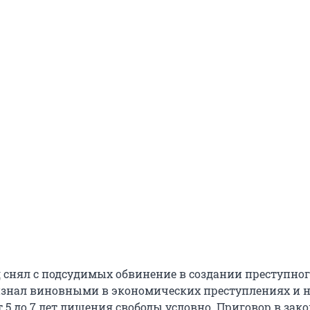
д снял с подсудимых обвинение в создании преступно
изнал виновными в экономических преступлениях и 
 5 до 7 лет лишения свободы условно. Приговор в зак