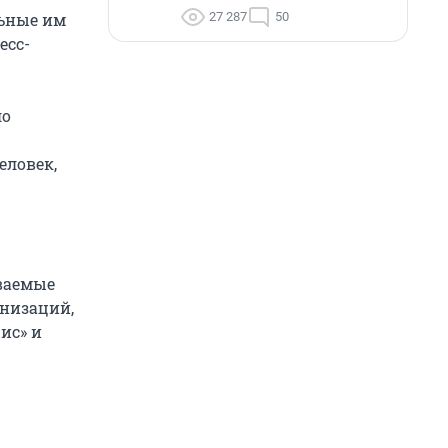
27 287
50
льные им
есс-
ло
еловек,
ваемые
низаций,
ис» и