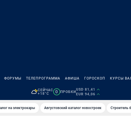
ФОРУМЫ
ТЕЛЕПРОГРАММА
АФИША
ГОРОСКОП
КУРСЫ ВА
USD 81,41
СЕЙЧАС
0
ПРОБКИ
+18°C
EUR 94,06
алог на электрокары
Августовский каталог новостроек
Строитель б