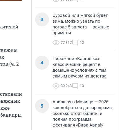
Суровой или мягкой будет
3
зима, можно узнать по
жителей
погоде 5 августа — важные
приметы
77 317
12
также в
ах
Пирожное «Картошка»:
4
ов (ч. 2
классический рецепт в
домашних условиях с тем
самым вкусом из детства
30 243
13
аствовали
денежных
Авиашоу в Мочище — 2026:
5
акже
как добраться до аэродрома,
сколько стоят билеты и
е банкиры
полная программа
фестиваля «Вива Авиа!»