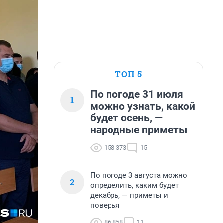
ТОП 5
По погоде 31 июля
1
можно узнать, какой
будет осень, —
народные приметы
158 373
15
По погоде 3 августа можно
2
определить, каким будет
декабрь, — приметы и
поверья
86 858
11