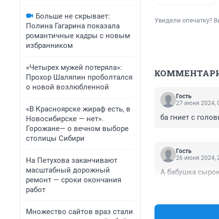
Больше не скрывает:
Увидели опечатку? В
Полина Гагарина показала
романтичные кадры с новым
избранником
«Четырех мужей потеряла»:
КОММЕНТАР
Прохор Шаляпин проболтался
о новой возлюбленной
Гость
27 июня 2024, 
«В Красноярске жираф есть, в
ба гниет с голо
Новосибирске — нет».
Горожане— о вечном выборе
столицы Сибири
Гость
26 июня 2024, 
На Петухова заканчивают
масштабный дорожный
А бабушка сырок
ремонт — сроки окончания
работ
Множество сайтов враз стали