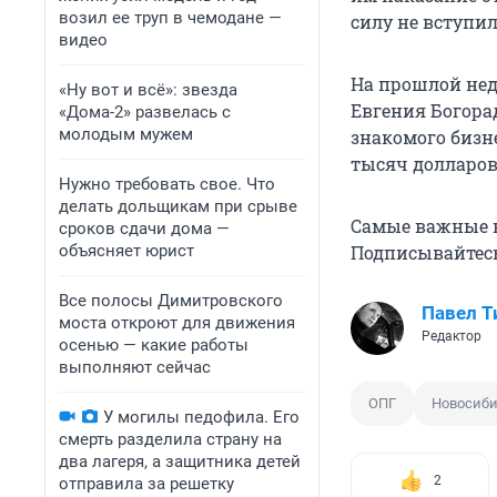
возил ее труп в чемодане —
силу не вступи
видео
На прошлой нед
«Ну вот и всё»: звезда
Евгения Богорад
«Дома-2» развелась с
молодым мужем
знакомого бизн
тысяч долларов
Нужно требовать свое. Что
делать дольщикам при срыве
Самые важные н
сроков сдачи дома —
объясняет юрист
Подписывайтесь
Все полосы Димитровского
Павел Т
моста откроют для движения
Редактор
осенью — какие работы
выполняют сейчас
ОПГ
Новосиби
У могилы педофила. Его
смерть разделила страну на
два лагеря, а защитника детей
2
отправила за решетку