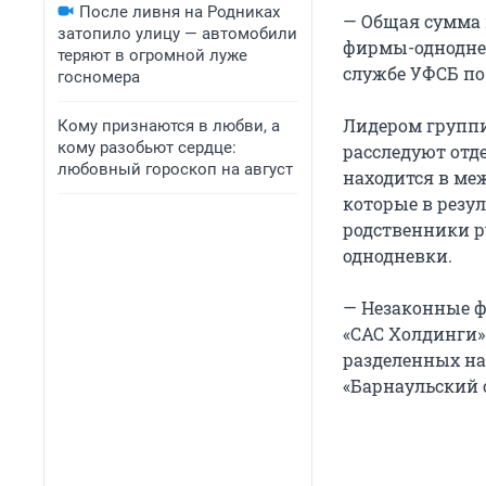
После ливня на Родниках
— Общая сумма 
затопило улицу — автомобили
фирмы-одноднев
теряют в огромной луже
службе УФСБ по
госномера
Лидером группи
Кому признаются в любви, а
кому разобьют сердце:
расследуют отде
любовный гороскоп на август
находится в меж
которые в резул
родственники р
однодневки.
— Незаконные ф
«САС Холдинги»
разделенных на
«Барнаульский 