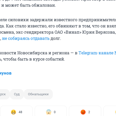
л и может быть обжалован.
еле силовики задержали известного предпринимател
а. Как стало известно, его обвиняют в том, что он взял
есмена, экс-гендиректора ОАО «Винап» Юрия Верясова,
,
не собираясь отдавать
долг.
овости Новосибирска и региона — в
Тelegram-канале 
, чтобы быть в курсе событий.
иунов
рск
Суд
Обнальщики
48
0
2