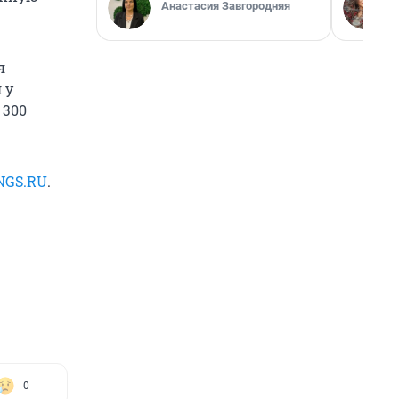
Анастасия Завгородняя
я
 у
 300
NGS.RU
.
0