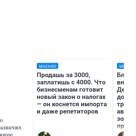
МНЕНИЕ
МНЕНИ
Продашь за 3000,
Близн
заплатишь с 4000. Что
внеза
бизнесменам готовит
Девам
новый закон о налогах
допол
— он коснется импорта
траты
и даже репетиторов
август
зодиа
го
прогн
назначил
онную