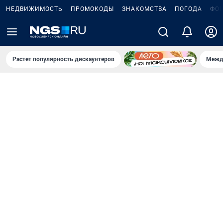
НЕДВИЖИМОСТЬ
ПРОМОКОДЫ
ЗНАКОМСТВА
ПОГОДА
ФО
Растет популярность дискаунтеров
Межд