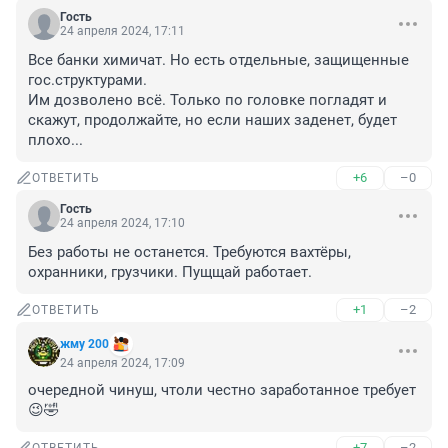
Гость
24 апреля 2024, 17:11
Все банки химичат. Но есть отдельные, защищенные 
гос.структурами.

Им дозволено всё. Только по головке погладят и 
скажут, продолжайте, но если наших заденет, будет 
плохо...
+6
–0
ОТВЕТИТЬ
Гость
24 апреля 2024, 17:10
Без работы не останется. Требуются вахтёры, 
охранники, грузчики. Пущщай работает.
+1
–2
ОТВЕТИТЬ
жму 200
24 апреля 2024, 17:09
очередной чинуш, чтоли честно заработанное требует 
😉🤣
+7
–2