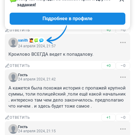
ушлый, а с такой фамилией втройне.

задания!
У него наверное в каждом банке такие ячейки есть. 
Ну украли 90 млн в одном банке, в других то осталось 
Подробнее в профиле
все.
+0
–0
ОТВЕТИТЬ
sanith
24 апреля 2024, 21:57
Кроилово ВСЕГДА ведет к попадалову.
+0
–0
ОТВЕТИТЬ
Гость
24 апреля 2024, 21:42
А кажется была похожая история с пропажей крупной 
суммы, толи полицейский ,толи ещё какой начальник 
. интересно там чем дело закончилось. предполагаю 
что ничем . и здесь будет тоже самое .
+1
–0
ОТВЕТИТЬ
Гость
24 апреля 2024, 21:15