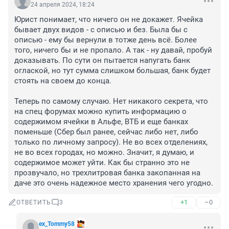
24 апреля 2024, 18:24
Юрист понимает, что ничего он не докажет. Ячейка 
бывает двух видов - с описью и без. Была бы с 
описью - ему бы вернули в тотже день всё. Более 
того, ничего бы и не пропало. А так - ну давай, пробуй 
доказывать. По сути он пытается напугать банк 
оглаской, но тут сумма слишком большая, банк будет 
стоять на своем до конца.

Теперь по самому случаю. Нет никакого секрета, что 
на спец форумах можно купить информацию о 
содержимом ячейки в Альфе, ВТБ и еще банках 
поменьше (Сбер был ранее, сейчас либо нет, либо 
только по личному запросу). Не во всех отделениях, 
не во всех городах, но можно. Значит, я думаю, и 
содержимое может уйти. Как бы странно это не 
прозвучало, но трехлитровая банка закопанная на 
даче это очень надежное место хранения чего угодно.
+1
–0
ОТВЕТИТЬ
3
ex_Tommy58