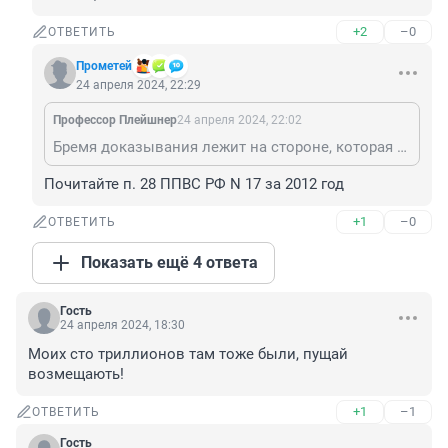
+2
–0
ОТВЕТИТЬ
Прометей
24 апреля 2024, 22:29
Профессор Плейшнер
24 апреля 2024, 22:02
Бремя доказывания лежит на стороне, которая ссылается на соответствующие обстоятельства, обосновывающие её требования или возражения. В данном случае разметр ущерба должен доказать потерпевший. Да и по тексту доказательств, подтверждающих факт хищения содержимого ячейки, нет.
Почитайте п. 28 ППВС РФ N 17 за 2012 год
+1
–0
ОТВЕТИТЬ
Показать ещё 4 ответа
Гость
24 апреля 2024, 18:30
Моих сто триллионов там тоже были, пущай 
возмещають!
+1
–1
ОТВЕТИТЬ
Гость