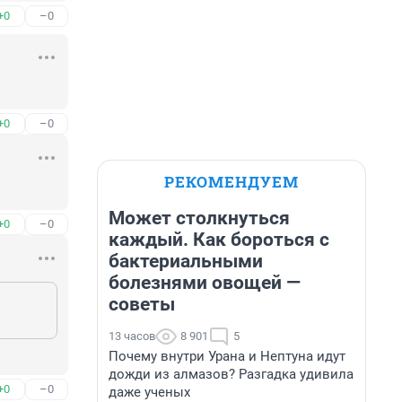
+0
–0
+0
–0
РЕКОМЕНДУЕМ
Может столкнуться
+0
–0
каждый. Как бороться с
бактериальными
болезнями овощей —
советы
13 часов
8 901
5
Почему внутри Урана и Нептуна идут
дожди из алмазов? Разгадка удивила
+0
–0
даже ученых