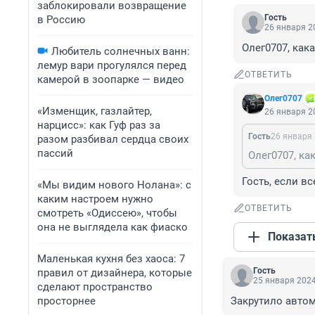
заблокировали возвращение
Гость
в Россию
26 января 20
Олег0707, как
Любитель солнечных ванн:
лемур вари прогулялся перед
ОТВЕТИТЬ
камерой в зоопарке — видео
Олег0707
«Изменщик, газлайтер,
26 января 20
нарцисс»: как Гуф раз за
Гость
26 января 
разом разбивал сердца своих
пассий
Олег0707, ка
Гость, если в
«Мы видим нового Нолана»: с
каким настроем нужно
ОТВЕТИТЬ
смотреть «Одиссею», чтобы
она не выглядела как фиаско
Показат
Маленькая кухня без хаоса: 7
Гость
правил от дизайнера, которые
25 января 2024
сделают пространство
просторнее
Закрутило автом