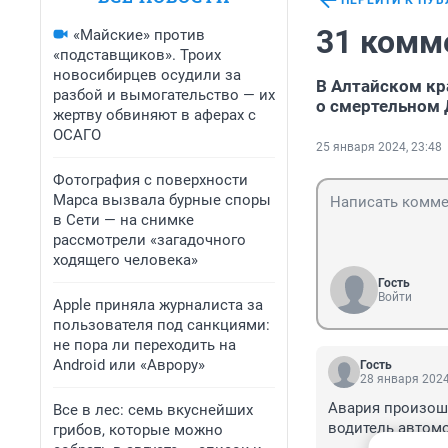
ПЕРЕЙТИ К ПУ
31 комм
«Майские» против
«подставщиков». Троих
новосибирцев осудили за
В Алтайском кр
разбой и вымогательство — их
о смертельном
жертву обвиняют в аферах с
ОСАГО
25 января 2024, 23:48
Фотография с поверхности
Марса вызвала бурные споры
в Сети — на снимке
рассмотрели «загадочного
ходящего человека»
Гость
Войти
Apple приняла журналиста за
пользователя под санкциями:
не пора ли переходить на
Android или «Аврору»
Гость
28 января 2024
Авария произошл
Все в лес: семь вкуснейших
водитель автомо
грибов, которые можно