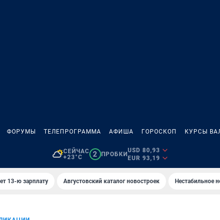
ФОРУМЫ
ТЕЛЕПРОГРАММА
АФИША
ГОРОСКОП
КУРСЫ ВА
USD 80,93
СЕЙЧАС
2
ПРОБКИ
+23°C
EUR 93,19
ет 13-ю зарплату
Августовский каталог новостроек
Нестабильное н