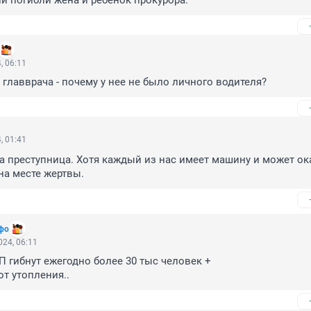
ии погибли жена и ребёнок прокурора.
, 06:11
главврача - почему у нее не было личного водителя?
, 01:41
на преступница. Хотя каждый из нас имеет машину и может ока
 на месте жертвы.
фо
24, 06:11
П гибнут ежегодно более 30 тыс человек +

от утопления..