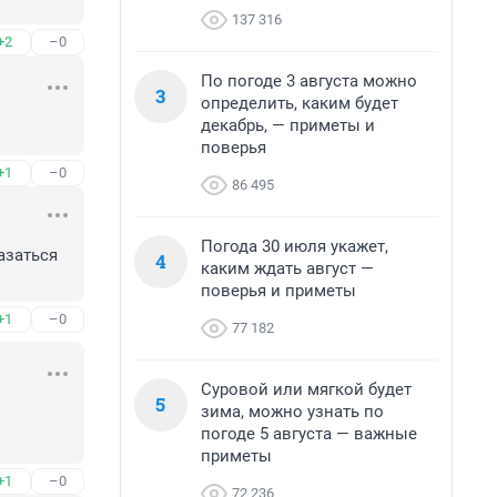
137 316
+2
–0
По погоде 3 августа можно
3
определить, каким будет
декабрь, — приметы и
поверья
+1
–0
86 495
Погода 30 июля укажет,
заться 
4
каким ждать август —
поверья и приметы
+1
–0
77 182
Суровой или мягкой будет
5
зима, можно узнать по
погоде 5 августа — важные
приметы
+1
–0
72 236