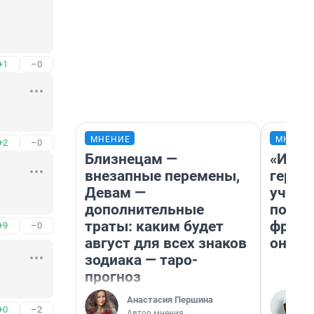
+1
–0
МНЕНИЕ
МНЕНИ
+2
–0
Близнецам —
«Игру
внезапные перемены,
герои
Девам —
учит 
дополнительные
попул
траты: каким будет
франш
+9
–0
август для всех знаков
она п
зодиака — таро-
прогноз
Анастасия Першина
+0
–2
Автор мнения