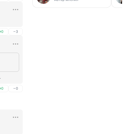
+0
–3
.
+0
–0