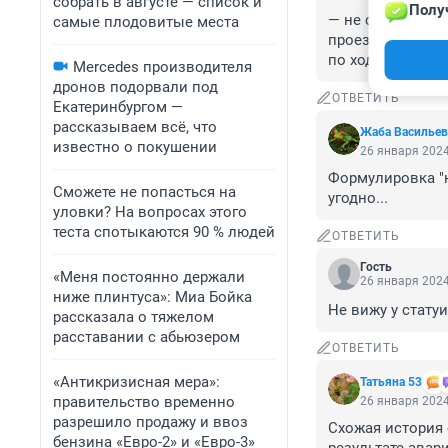
собрать в августе — список и
Полу
— не справившис
самые плодовитые места
проезжей части
по ходу движен
Mercedes производителя
дронов подорвали под
ОТВЕТИТЬ
Екатеринбургом —
рассказываем всё, что
Жаба Васильев
известно о покушении
26 января 2024
Формулировка "н
Сможете не попасться на
угодно...
уловки? На вопросах этого
теста спотыкаются 90 % людей
ОТВЕТИТЬ
Гость
«Меня постоянно держали
26 января 2024
ниже плинтуса»: Миа Бойка
Не вижу у статуи
рассказала о тяжелом
расставании с абьюзером
ОТВЕТИТЬ
«Антикризисная мера»:
Татьяна 53
правительство временно
26 января 2024
разрешило продажу и ввоз
Схожая история 
бензина «Евро-2» и «Евро-3»