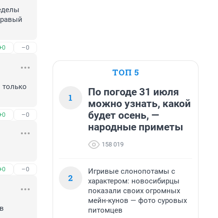
еделы 
равый 
+0
–0
ТОП 5
только 
По погоде 31 июля
1
можно узнать, какой
будет осень, —
+0
–0
народные приметы
158 019
+0
–0
Игривые слонопотамы с
2
характером: новосибирцы
показали своих огромных
мейн-кунов — фото суровых
в 
питомцев