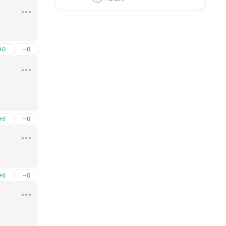
+0
–0
+6
–0
+6
–0