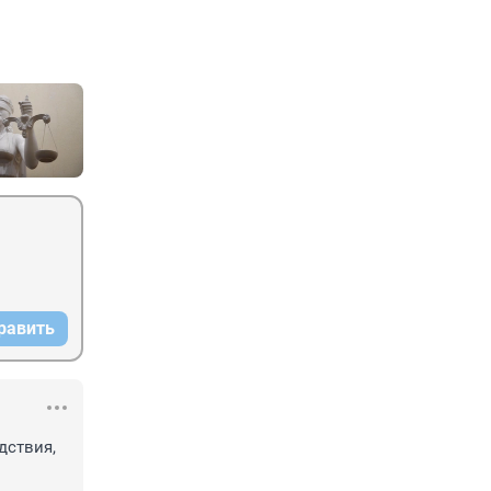
равить
ствия, 