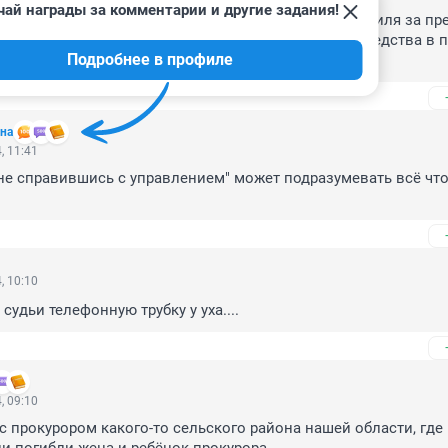
чай награды за комментарии и другие задания!
ь с управлением, допустила выезд своего автомобиля за пр
 с последующим опрокидыванием транспортного средства в п
Подробнее в профиле
ия кювет с дальнейшим переворотом автомобиля.
на
, 11:41
е справившись с управлением" может подразумевать всё что 
, 10:10
 судьи телефонную трубку у уха....
, 09:10
с прокурором какого-то сельского района нашей области, где 