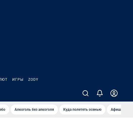
ЛЮТ
ИГРЫ
ZODY
ебо
Алкоголь без алкоголя
Куда полететь осенью
Афиша на ав