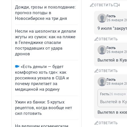
ОТВЕТИТЬ
4
Дожди, грозы и похолодание:
прогноз погоды в
Гость
Новосибирске на три дня
26 января 20
9 июля "закру
Несли на шезлонгах и делали
жгуты из сумок: как на пляже
ОТВЕТИТЬ
в Геленджике спасали
пострадавших от удара
Гость
26 января 20
дронов
Вылетей в Кув
«Есть деньги — будет
ОТВЕТИТЬ
комфортно хоть где»: как
россиянка уехала в США и
Гость
почему прилетает за
28 января 20
медициной на родину
Гость
26 января 
Вылетей в Ку
Ужин из банки: 5 крутых
рецептов, когда вообще нет
Вылетел в кюв
сил готовить
ОТВЕТИТЬ
На ведущем космическом