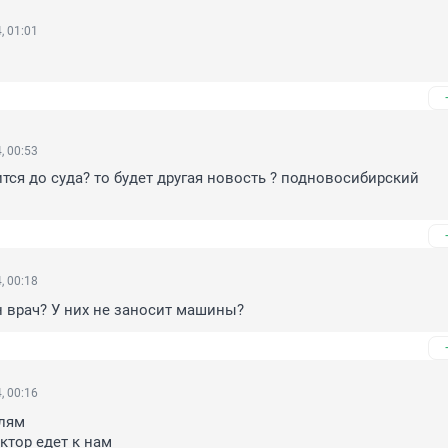
, 01:01
, 00:53
тся до суда? то будет другая новость ? подновосибирский 
, 00:18
он врач? У них не заносит машины?
, 00:16
лям

тор едет к нам
