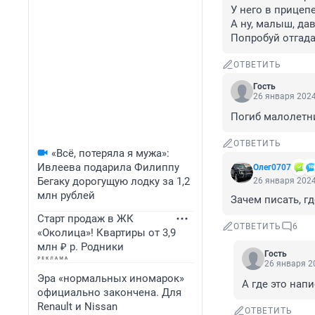
У него в прицепе
А ну, малыш, дав
Попробуй отгад
ОТВЕТИТЬ
Гость
26 января 2024
Погиб малолетни
ОТВЕТИТЬ
«Всё, потеряла я мужа»:
Ивлеева подарила Филиппу
Олег0707
Бегаку дорогущую лодку за 1,2
26 января 2024
млн рублей
Зачем писать, г
Старт продаж в ЖК
ОТВЕТИТЬ
6
«Околица»! Квартиры от 3,9
млн ₽ р. Родники
Гость
26 января 20
Эра «нормальных иномарок»
А где это напи
официально закончена. Для
Renault и Nissan
ОТВЕТИТЬ