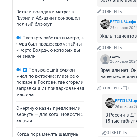
результате авар
Встали поездами метро: в
ОТВЕТИТЬ
Грузии и Абхазии произошел
БЕТОН-24-цфо
полный блэкаут
26 января 2024
Жаль пациентов 
Паспарту работал в метро, а
Фура был продюсером: тайны
ОТВЕТИТЬ
«Форта Боярд», о которых вы
не знали
Гость
26 января 2024
Полыхающий фургон
Врач или нет. О
мчал по встречке: главное о
на её месте или
пожаре в Ростове, где сгорели
заправка и 21 припаркованная
ОТВЕТИТЬ
1
машина
БЕТОН-24-ц
26 января 20
Смертную казнь предложили
вернуть — для кого. Новости 5
В России в ДТ
августа
15 тыс гибнут 
ОТВЕТИТЬ
Когда пора менять шампунь: