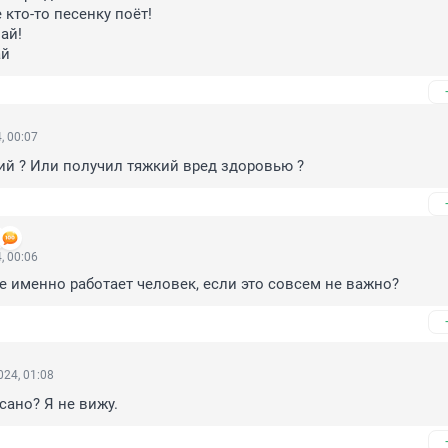
 кто-то пеcенку поёт!

ай!

ай
, 00:07
й ? Или получил тяжкий вред здоровью ?
, 00:06
де именно работает человек, если это совсем не важно?
24, 01:08
сано? Я не вижу.