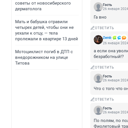
советы от новосибирского
Гость
дерматолога
26 января 2024
Га вно
Мать и бабушка отравили
четырех детей, чтобы они не
ОТВЕТИТЬ
уехали к отцу, — тела
Zemb
пролежали в квартире 13 дней
26 января 2024
а если она уволи
Мотоциклист погиб в ДТП с
безработный!?
внедорожником на улице
Титова
ОТВЕТИТЬ
Гость
26 января 2024
Что с того что 
ОТВЕТИТЬ
Гость
26 января 2024
По полям, по по
Фиолетовый трак