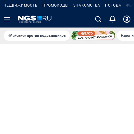
НЕДВИЖИМОСТЬ
ПРОМОКОДЫ
ЗНАКОМСТВА
ПОГОДА
ФО
«Майские» против подставщиков
Налог 