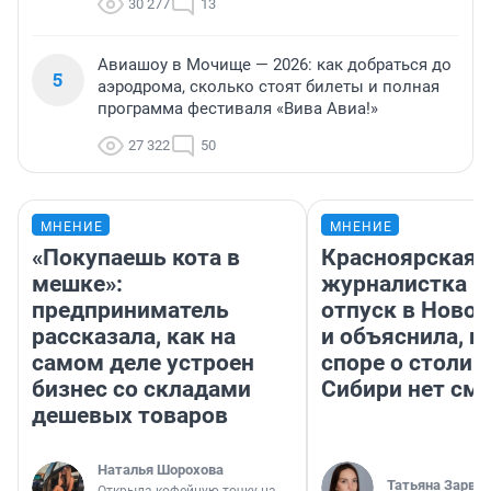
30 277
13
Авиашоу в Мочище — 2026: как добраться до
5
аэродрома, сколько стоят билеты и полная
программа фестиваля «Вива Авиа!»
27 322
50
МНЕНИЕ
МНЕНИЕ
«Покупаешь кота в
Красноярская
мешке»:
журналистка п
предприниматель
отпуск в Ново
рассказала, как на
и объяснила, п
самом деле устроен
споре о столиц
бизнес со складами
Сибири нет см
дешевых товаров
Наталья Шорохова
Татьяна Зарва