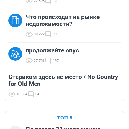
22 605
131
Что происходит на рынке
недвижимости?
38 222
337
продолжайте опус
27 761
197
Старикам здесь не место / No Country
for Old Men
13 584
34
ТОП 5