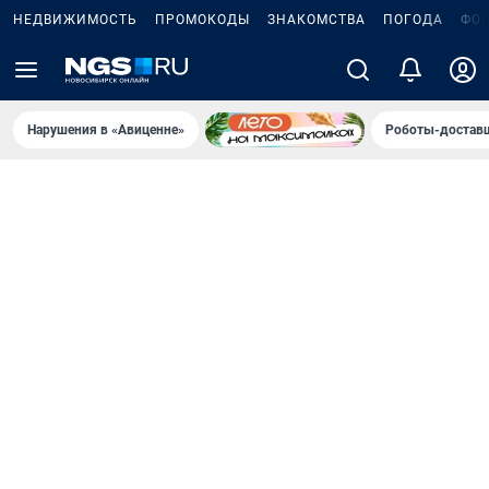
НЕДВИЖИМОСТЬ
ПРОМОКОДЫ
ЗНАКОМСТВА
ПОГОДА
ФО
Нарушения в «Авиценне»
Роботы-доставщ