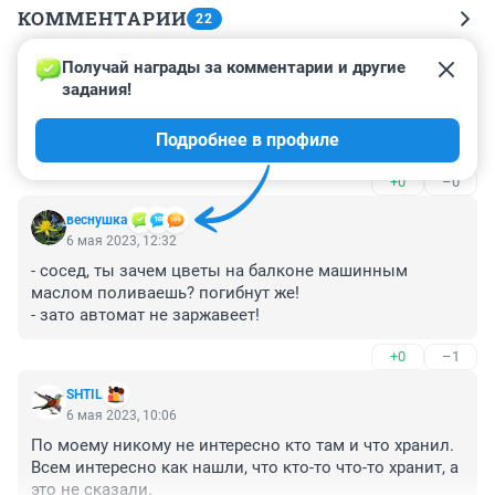
КОММЕНТАРИИ
22
Получай награды за комментарии и другие 
Гость
6 мая 2023, 14:57
задания!
Просто мужичок еще 17 лет назад понял к чему надо 
Подробнее в профиле
готовиться - провидец!
+0
–0
веснушка
6 мая 2023, 12:32
- сосед, ты зачем цветы на балконе машинным 
маслом поливаешь? погибнут же!

- зато автомат не заржавеет!
+0
–1
SHTIL
6 мая 2023, 10:06
По моему никому не интересно кто там и что хранил. 
Всем интересно как нашли, что кто-то что-то хранит, а 
это не сказали.