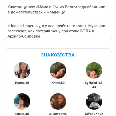
Участницу шоу «Мама в 16» из Волгограда обвинили
в домогательствах к младенцу
«Нашел Наденьку, а у нее пробита голова». Мужчина
рассказал, как потерял жену при атаке БПЛА в
Архипо-Осиповке
ЗНАКОМСТВА
Ирина
,
46
Юлия
,
50
ХуЛиГаНкА
,
43
Елена
,
38
Анастасия
,
Mirak777
,
25