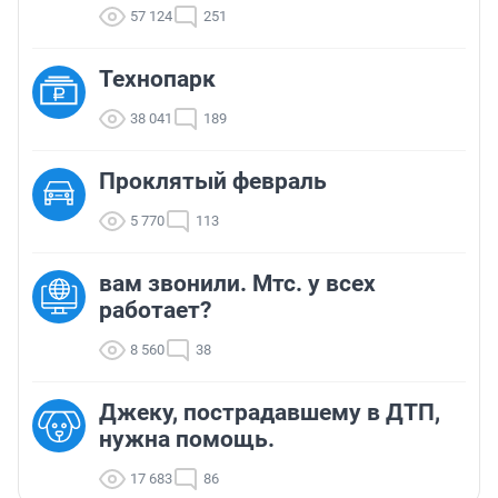
57 124
251
Технопарк
38 041
189
Проклятый февраль
5 770
113
вам звонили. Мтс. у всех
работает?
8 560
38
Джеку, пострадавшему в ДТП,
нужна помощь.
17 683
86