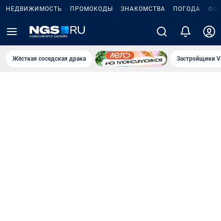
НЕДВИЖИМОСТЬ
ПРОМОКОДЫ
ЗНАКОМСТВА
ПОГОДА
ФО
Жёсткая соседская драка
Застройщики V