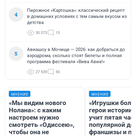
Пирожное «Картошка»: классический рецепт
4
в домашних условиях с тем самым вкусом из
детства
30 573
15
Авиашоу в Мочище — 2026: как добраться до
5
аэродрома, сколько стоят билеты и полная
программа фестиваля «Вива Авиа!»
27 539
50
МНЕНИЕ
МНЕНИЕ
«Мы видим нового
«Игрушки боль
Нолана»: с каким
герои истории»
настроем нужно
учит пятая час
смотреть «Одиссею»,
популярной де
чтобы она не
франшизы и п