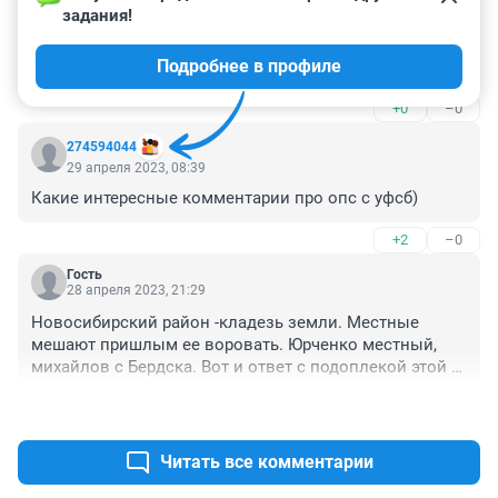
задания!
Юрченко Андрей Николаевич…порядочный и честный 
человек!А вот Михайлову…доверия нет никакого!
Подробнее в профиле
(позорище…Единая Россия)
+0
–0
274594044
29 апреля 2023, 08:39
Какие интересные комментарии про опс с уфсб)
+2
–0
Гость
28 апреля 2023, 21:29
Новосибирский район -кладезь земли. Местные 
мешают пришлым ее воровать. Юрченко местный, 
михайлов с Бердска. Вот и ответ с подоплекой этой 
заказухи
+1
–0
Читать все комментарии