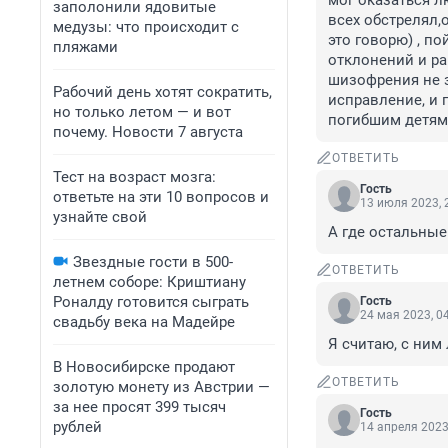
мог оказаться лю
заполонили ядовитые
всех обстрелял,
медузы: что происходит с
это говорю) , по
пляжами
отклонений и ра
шизофрения не з
Рабочий день хотят сократить,
исправление, и 
но только летом — и вот
погибшим детям,
почему. Новости 7 августа
ОТВЕТИТЬ
Тест на возраст мозга:
Гость
ответьте на эти 10 вопросов и
13 июля 2023, 
узнайте свой
А где остальные
Звездные гости в 500-
ОТВЕТИТЬ
летнем соборе: Криштиану
Роналду готовится сыграть
Гость
24 мая 2023, 0
свадьбу века на Мадейре
Я считаю, с ним
В Новосибирске продают
ОТВЕТИТЬ
золотую монету из Австрии —
за нее просят 399 тысяч
Гость
рублей
14 апреля 2023