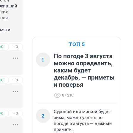
о он 
еживший 
ких 
ная 
мяти 
ТОП 5
+0
–0
По погоде 3 августа
1
можно определить,
каким будет
декабрь, — приметы
+0
–0
и поверья
87 210
Суровой или мягкой будет
+0
–0
2
зима, можно узнать по
погоде 5 августа — важные
приметы