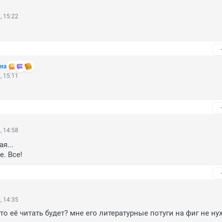
, 15:22
на
, 15:11
, 14:58
...

. Все!
, 14:35
кто её читать будет? мне его литературные потуги на фиг не н