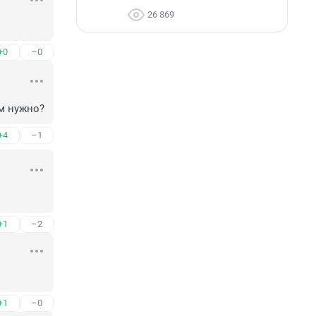
26 869
+0
–0
ам нужно?
+4
–1
+1
–2
+1
–0