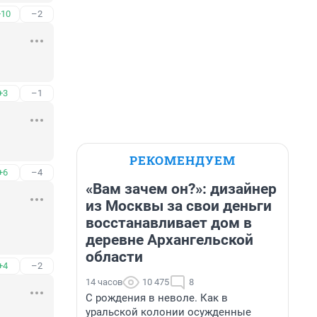
+10
–2
+3
–1
РЕКОМЕНДУЕМ
+6
–4
«Вам зачем он?»: дизайнер
из Москвы за свои деньги
восстанавливает дом в
деревне Архангельской
области
+4
–2
14 часов
10 475
8
С рождения в неволе. Как в
уральской колонии осужденные