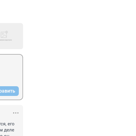
равить
я, его 
м деле 