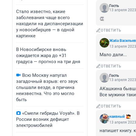
Гость
13 апреля 2023
Стало известно, какие
заболевания чаще всего
👏
находили на диспансеризации
у новосибирцев — в одной
ОТВЕТИТЬ
картинке
Жаба Васильев
13 апреля 2023
В Новосибирске вновь
Мало дали...
ожидается жара до +31
градуса — прогноз на три дня
ОТВЕТИТЬ
Всю Москву напугал
Гость
13 апреля 2023
загадочный взрыв: его звук
слышали везде, а причина
АКашкина бывшая
неизвестна. Что это могло
Все мужики такие
быть
ОТВЕТИТЬ
«Смели гибриды Voyah». В
наивный
России возник дефицит
13 апреля 2023
электромобилей
напишет книгу. 