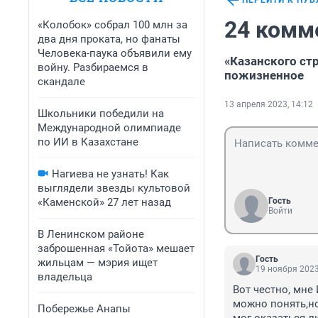
ПЕРЕЙТИ К ПУ
24 комм
«Колобок» собрал 100 млн за
два дня проката, но фанаты
Человека-паука объявили ему
«Казанского ст
войну. Разбираемся в
пожизненное
скандале
13 апреля 2023, 14:12
Школьники победили на
Международной олимпиаде
по ИИ в Казахстане
Нагиева не узнать! Как
выглядели звезды культовой
«Каменской» 27 лет назад
Гость
Войти
В Ленинском районе
заброшенная «Тойота» мешает
Гость
жильцам — мэрия ищет
19 ноября 2023
владельца
Вот честно, мне
можно понять,но
Побережье Анапы