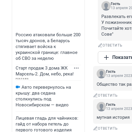
Гость
13 апреля 20
Развлекать его
У пожизнннико
Почитайте хот
Сове"
Россию атаковали больше 200
тысяч дронов, а Беларусь
ОТВЕТИТЬ
стягивает войска к
украинской границе: главное
Показат
об СВО за неделю
Старт продаж 3 дома ЖК
Гость
Марсель-2. Дом, небо, река!
13 апреля 2023
Общество так раз
Авто перевернулось на
крышу: два седана
ОТВЕТИТЬ
столкнулись под
Новосибирском — видео
Гость
13 апреля 2023
мутная история
Лицевая гладь для чайников:
гайд от набора петель до
ОТВЕТИТЬ
первого готового изделия