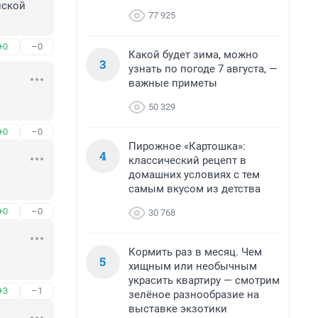
ской 
77 925
+0
–0
Какой будет зима, можно
3
узнать по погоде 7 августа, —
важные приметы
50 329
+0
–0
Пирожное «Картошка»:
4
классический рецепт в
домашних условиях с тем
самым вкусом из детства
+0
–0
30 768
Кормить раз в месяц. Чем
5
хищным или необычным
украсить квартиру — смотрим
+3
–1
зелёное разнообразие на
выставке экзотики