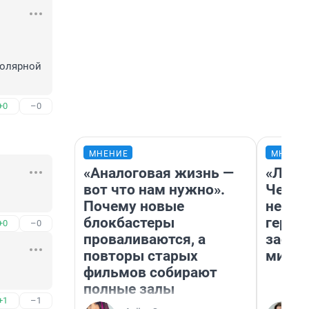
олярной 
+0
–0
МНЕНИЕ
МНЕНИ
«Аналоговая жизнь —
«Люди
вот что нам нужно».
Чем п
Почему новые
непон
блокбастеры
герои
+0
–0
проваливаются, а
застр
повторы старых
мисти
фильмов собирают
полные залы
+1
–1