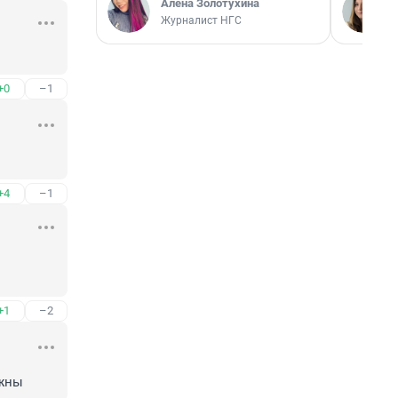
Алёна Золотухина
Журналист НГС
+0
–1
+4
–1
+1
–2
ужны