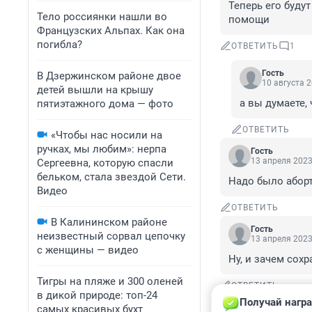
Теперь его будут
Тело россиянки нашли во
помощи
Французских Альпах. Как она
погибла?
ОТВЕТИТЬ
1
Гость
В Дзержинском районе двое
10 августа 2
детей вышли на крышу
а вы думаете,
пятиэтажного дома — фото
ОТВЕТИТЬ
«Чтобы нас носили на
ручках, мы любим»: нерпа
Гость
13 апреля 2023
Сергеевна, которую спасли
бельком, стала звездой Сети.
Надо было аборт
Видео
ОТВЕТИТЬ
В Калининском районе
Гость
неизвестный сорвал цепочку
13 апреля 2023
с женщины — видео
Ну, и зачем сох
Тигры на пляже и 300 оленей
ОТВЕТИТЬ
в дикой природе: топ-24
Получай награ
Гость
самых красивых бухт