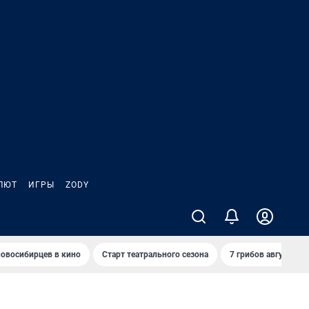
ЛЮТ
ИГРЫ
ZODY
овосибирцев в кино
Старт театрального сезона
7 грибов августа