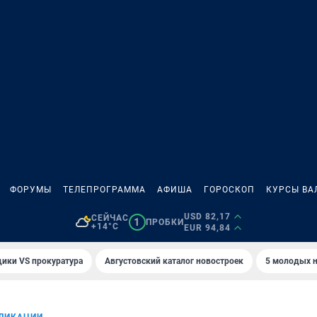
ФОРУМЫ
ТЕЛЕПРОГРАММА
АФИША
ГОРОСКОП
КУРСЫ ВА
USD 82,17
СЕЙЧАС
1
ПРОБКИ
+14°C
EUR 94,84
ики VS прокуратура
Августовский каталог новостроек
5 молодых н