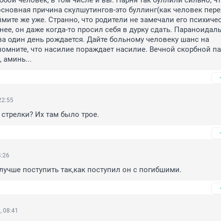
бой человек, в том числе и вы. Парня так буллили сильно, чт
основная причина скулшутингов-это буллинг(как человек пер
ймите же уже. Странно, что родители не замечали его психичес
нее, он даже когда-то просил себя в дурку сдать. Параноидаль
а один день рождается. Дайте больному человеку шанс на 
помните, что насилие пораждает насилие. Вечной скорбной па
 аминь...
22:55
 стрелки? Их там было трое.
4:26
 лучше поступить так,как поступил он с погибшими.
, 08:41