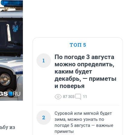
ТОП 5
По погоде 3 августа
1
можно определить,
каким будет
декабрь, — приметы
и поверья
87 303
11
Суровой или мягкой будет
2
зима, можно узнать по
погоде 5 августа — важные
ьбу из
приметы