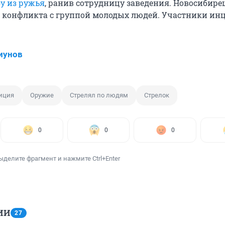
бу из ружья
, ранив сотрудницу заведения. Новосибире
е конфликта с группой молодых людей. Участники ин
иунов
иция
Оружие
Стрелял по людям
Стрелок
0
0
0
ыделите фрагмент и нажмите Ctrl+Enter
ИИ
27