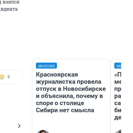
ц взялся
цидента
МНЕНИЕ
МНЕНИ
Красноярская
«Поку
0
журналистка провела
мешке
отпуск в Новосибирске
предп
и объяснила, почему в
расска
споре о столице
самом
Сибири нет смысла
бизне
дешев