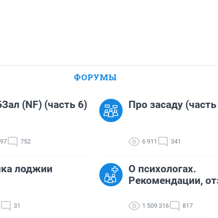
ФОРУМЫ
Зал (NF) (часть 6)
Про засаду (часть
097
752
6 911
341
лка лоджии
О психологах.
Рекомендации, о
31
1 509 316
817