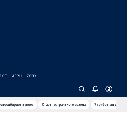
ЛЮТ
ИГРЫ
ZODY
овосибирцев в кино
Старт театрального сезона
7 грибов августа