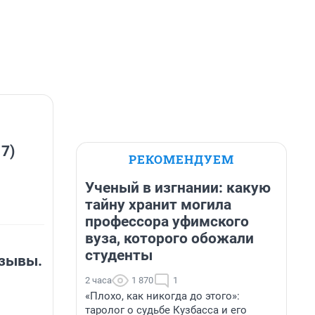
 7)
РЕКОМЕНДУЕМ
Ученый в изгнании: какую
тайну хранит могила
профессора уфимского
вуза, которого обожали
студенты
тзывы.
2 часа
1 870
1
«Плохо, как никогда до этого»:
таролог о судьбе Кузбасса и его