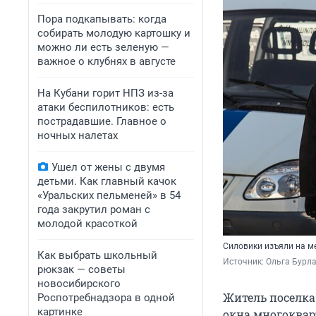
Пора подкапывать: когда
собирать молодую картошку и
можно ли есть зеленую —
важное о клубнях в августе
На Кубани горит НПЗ из-за
атаки беспилотников: есть
пострадавшие. Главное о
ночных налетах
Ушел от жены с двумя
детьми. Как главный качок
«Уральских пельменей» в 54
года закрутил роман с
молодой красоткой
Силовики изъяли на м
Как выбрать школьный
Источник: 
Ольга Бурл
рюкзак — советы
новосибирского
Житель поселка
Роспотребнадзора в одной
картинке
окна многоквар