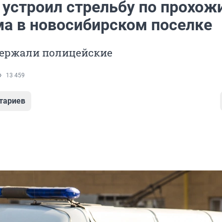
 устроил стрельбу по прохож
ма в новосибирском поселке
держали полицейские
13 459
тариев