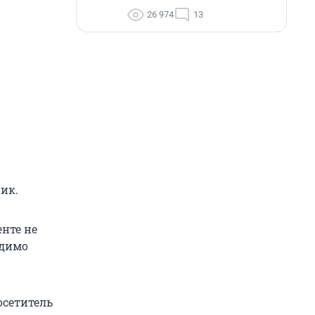
26 974
13
ик.
нте не
одимо
осетитель