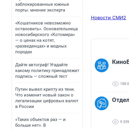
заблокированные южные
порты: мнение эксперта
Новости СМИ2
«Кошатников невозможно
остановить». Основательница
новосибирского «Котомира»
— о ценах на котят,
«разведенцах» и модных
породах
КиноБ
Дайте автограф! Угадайте
какому политику принадлежит
подпись — сложный тест
188 
Путин вывел крипту из тени.
Что изменит новый закон о
Отде
легализации цифровых валют
в России
«Таких объектов раз — и
9 339
больше нет». В