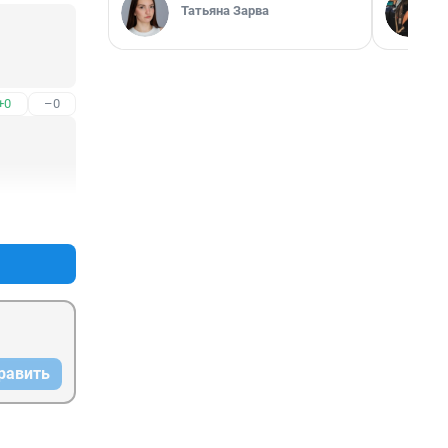
Татьяна Зарва
+0
–0
+0
–0
равить