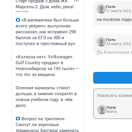
Старт продаж 3 дома ЖК
Марсель-2. Дом, небо, река!
Гость
31 марта 2023,
на посёлке пад
«В математике был больше
всего уверен»: выпускник
рассказал, как исправил 298
баллов за ЕГЭ на 300 и
Гость
поступил в престижный вуз
28 марта 2023,
Да Алкоголизм 
«Колхоза нет»: Volkswagen
Golf Сountry продают в
Новосибирске за 195 тысяч —
что это за машина
Осенние каникулы станут
дольше, а зимние сократят в
новом учебном году: в чём
дело
Гость
Войти
Вопрос на триллион.
Смогут ли зерновые
терминалы Балтики заменить