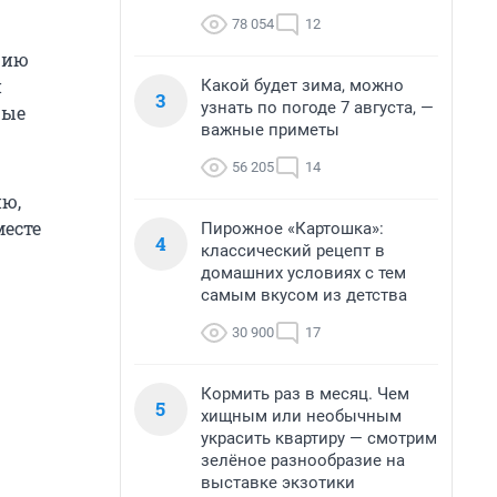
78 054
12
цию
и
Какой будет зима, можно
3
узнать по погоде 7 августа, —
рые
важные приметы
56 205
14
ию,
месте
Пирожное «Картошка»:
4
классический рецепт в
домашних условиях с тем
самым вкусом из детства
30 900
17
Кормить раз в месяц. Чем
5
хищным или необычным
украсить квартиру — смотрим
зелёное разнообразие на
выставке экзотики