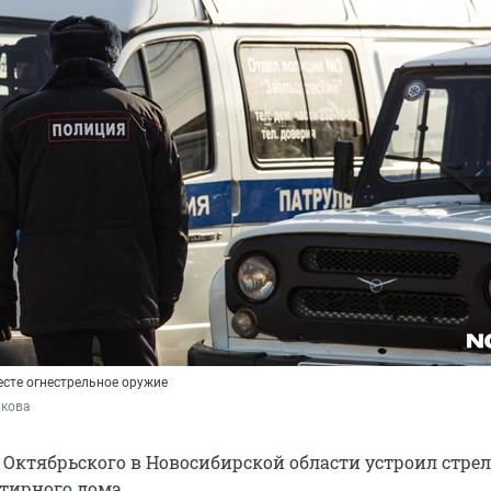
есте огнестрельное оружие
акова
 Октябрьского в Новосибирской области устроил стрел
тирного дома.