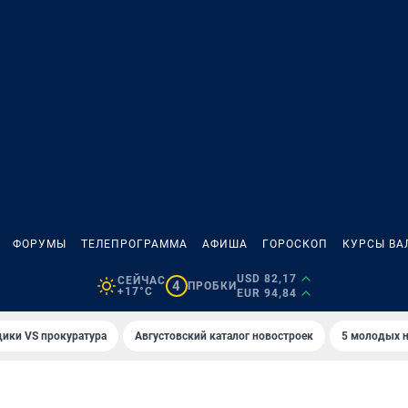
ФОРУМЫ
ТЕЛЕПРОГРАММА
АФИША
ГОРОСКОП
КУРСЫ ВА
USD 82,17
СЕЙЧАС
4
ПРОБКИ
+17°C
EUR 94,84
ики VS прокуратура
Августовский каталог новостроек
5 молодых н