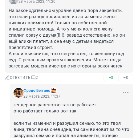
28 марта 2023, 11:20
На законодательном уровне давно пора закрепить, 
что если развод произошёл из за измены жены-
никаких алиментов! Только по собственной 
инициативе помощь. А то у меня коллега жену 
спалил сразу с двумя(!!!!), развод естественно, но он 
ещё алики платит, а она ему с детьми видеться 
препятствия строит.

А если выяснится, что отец-не отец, то женщину под 
суд. С реальным сроком заключения. Может тогда 
загсовые мошенничества с их стороны закончатся
+3
–0
ОТВЕТИТЬ
2
Фродо Бэггинс
28 марта 2023, 11:37
гендерное равенство так не работает

оно работает только вот так:

если ты изменил и разрушил семью, то это твоя 
вина, твоя вина очевидна, ты сам виноват за то что 
разрушил семью и попал на алименты, потерю 