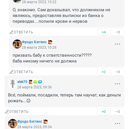
28 марта 2023, 10:22
О, знакомо. Сам доказывал, что должником не 
являюсь, предоставляя выписки из банка о 
переводах....попили крови и нервов
+4
–0
ОТВЕТИТЬ
Фродо Бэггинс
28 марта 2023, 10:28
призвать бабу к ответственности????? 

баба никому ничего не должна
+2
–0
ОТВЕТИТЬ
alek70
28 марта 2023, 09:36
Всё, поймали, посадили, теперь там научат, как деньги 
рожать...😉
+0
–0
ОТВЕТИТЬ
Фродо Бэггинс
28 марта 2023, 09:34