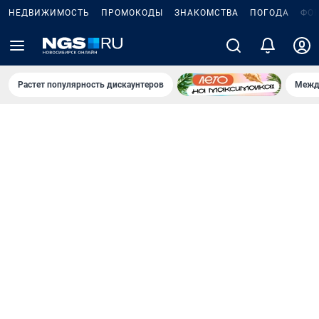
НЕДВИЖИМОСТЬ
ПРОМОКОДЫ
ЗНАКОМСТВА
ПОГОДА
ФО
Растет популярность дискаунтеров
Межд