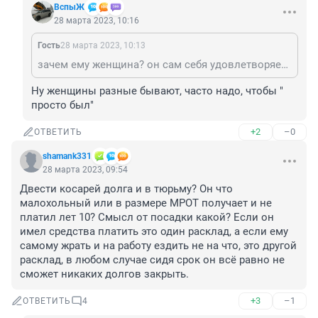
ВспыЖ
28 марта 2023, 10:16
Гость
28 марта 2023, 10:13
зачем ему женщина? он сам себя удовлетворяет по всем параметрам. зачем акакий женщине? ни ума, ни денег, даже биологический материал явно такого себе качества...
Ну женщины разные бывают, часто надо, чтобы " 
просто был"
+2
–0
ОТВЕТИТЬ
shamank331
28 марта 2023, 09:54
Двести косарей долга и в тюрьму? Он что 
малохольный или в размере МРОТ получает и не 
платил лет 10? Смысл от посадки какой? Если он 
имел средства платить это один расклад, а если ему 
самому жрать и на работу ездить не на что, это другой 
расклад, в любом случае сидя срок он всё равно не 
сможет никаких долгов закрыть.
+3
–1
ОТВЕТИТЬ
4