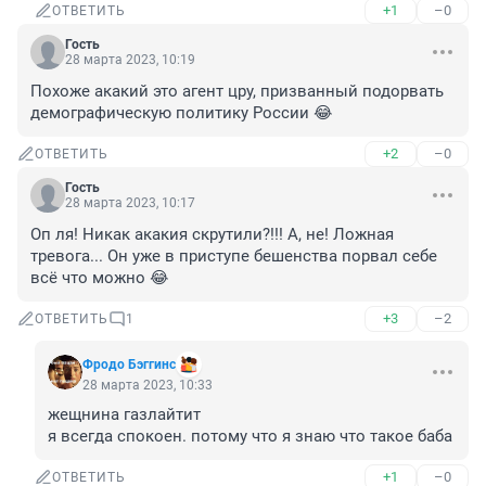
+1
–0
ОТВЕТИТЬ
Гость
28 марта 2023, 10:19
Похоже акакий это агент цру, призванный подорвать 
демографическую политику России 😂
+2
–0
ОТВЕТИТЬ
Гость
28 марта 2023, 10:17
Оп ля! Никак акакия скрутили?!!! А, не! Ложная 
тревога... Он уже в приступе бешенства порвал себе 
всё что можно 😂
+3
–2
ОТВЕТИТЬ
1
Фродо Бэггинс
28 марта 2023, 10:33
жещнина газлайтит

я всегда спокоен. потому что я знаю что такое баба
+1
–0
ОТВЕТИТЬ