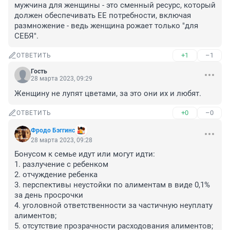
мужчина для женщины - это сменный ресурс, который 
должен обеспечивать ЕЕ потребности, включая 
размножение - ведь женщина рожает только "для 
СЕБЯ".
+1
–1
ОТВЕТИТЬ
Гость
28 марта 2023, 09:29
Женщину не лупят цветами, за это они их и любят.
+0
–0
ОТВЕТИТЬ
Фродо Бэггинс
28 марта 2023, 09:28
Бонусом к семье идут или могут идти: 

1. разлучение с ребенком

2. отчуждение ребенка

3. перспективы неустойки по алиментам в виде 0,1% 
за день просрочки

4. уголовной ответственности за частичную неуплату 
алиментов; 

5. отсутствие прозрачности расходования алиментов; 
