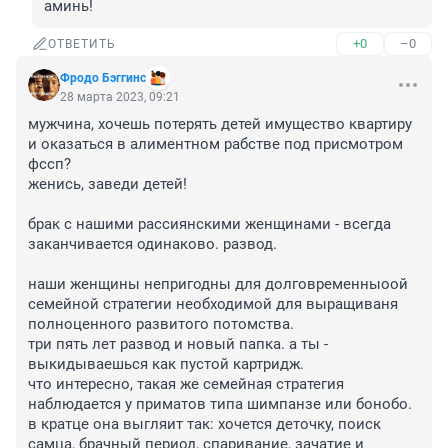
аминь!
+0
–0
ОТВЕТИТЬ
Фродо Бэггинс
28 марта 2023, 09:21
мужчина, хочешь потерять детей имущество квартиру 
и оказаться в алиментном рабстве под присмотром 
фссп? 

женись, заведи детей!

брак с нашими рассиянскими женщинами - всегда 
заканчивается одинаково. развод.

наши женщины непригодны для долговременныоой 
семейной стратегии необходимой для выращиваня 
полноценного развитого потомства.

три пять лет развод и новый папка. а ты - 
выкидываешься как пустой картридж. 

что интересно, такая же семейная стратегия 
наблюдается у приматов типа шимпанзе или бонобо. 

в кратце она выгляит так: хочется деточку, поиск 
самца, брачный период, спаривание, зачатие и 