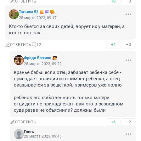
+0
–0
ОТВЕТИТЬ
Татьяна 53
28 марта 2023, 09:17
Кто-то бьётся за своих детей, ворует их у матерей, а 
кто-то вот так.
+4
–0
ОТВЕТИТЬ
12
Фродо Бэггинс
28 марта 2023, 09:29
вранье бабы. если отец забирает ребенка себе - 
приездает полиция и отнимает ребенка, а отец 
оказывается за решеткой. примеров уже полно

ребенок это собственность только матери

отцу дети не принадлежат -вам это в разводном 
суде разве не объяснили? должны были
+6
–2
ОТВЕТИТЬ
Гость
28 марта 2023, 09:46