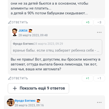
они не за детей бьются а в основном, чтобы 
алименты не платить...

а детей в 90% потом бабушкам скидывают...
+5
–3
ОТВЕТИТЬ
JUK54
28 марта 2023, 09:48
Фродо Бэггинс
28 марта 2023, 09:29
вранье бабы. если отец забирает ребенка себе - приездает полиция и отнимает ребенка, а отец оказывается за решеткой. примеров уже полно ребенок это собственность только матери отцу дети не принадлежат -вам это в разводном суде разве не объяснили? должны были
Вы не правы! Вот, допустим, вы бросили монетку в 
автомат, оттуда выпала банка лимонада, так вот, 
она чья, ваша или автомата?
+1
–1
ОТВЕТИТЬ
Показать ещё 9 ответов
Фродо Бэггинс
28 марта 2023, 09:16