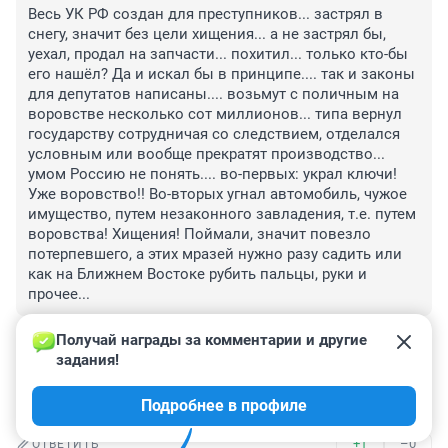
Весь УК РФ создан для преступников... застрял в 
снегу, значит без цели хищения... а не застрял бы, 
уехал, продал на запчасти... похитил... только кто-бы 
его нашёл? Да и искал бы в принципе.... так и законы 
для депутатов написаны.... возьмут с поличным на 
воровстве несколько сот миллионов... типа вернул 
государству сотрудничая со следствием, отделался 
условным или вообще прекратят производство... 
умом Россию не понять.... во-первых: украл ключи! 
Уже воровство!! Во-вторых угнал автомобиль, чужое 
имущество, путем незаконного завладения, т.е. путем 
воровства! Хищения! Поймали, значит повезло 
потерпевшего, а этих мразей нужно разу садить или 
как на Ближнем Востоке рубить пальцы, руки и 
прочее...
+1
–0
ОТВЕТИТЬ
Получай награды за комментарии и другие 
задания!
Гость
4 февраля 2023, 17:32
Подробнее в профиле
Каждое утро захожу случайно в баню).
+1
–0
ОТВЕТИТЬ