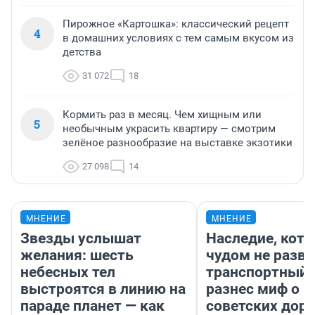
Пирожное «Картошка»: классический рецепт
4
в домашних условиях с тем самым вкусом из
детства
31 072
18
Кормить раз в месяц. Чем хищным или
5
необычным украсить квартиру — смотрим
зелёное разнообразие на выставке экзотики
27 098
14
МНЕНИЕ
МНЕНИЕ
Звезды услышат
Наследие, кото
желания: шесть
чудом не разва
небесных тел
транспортный 
выстроятся в линию на
разнес миф о 
параде планет — как
советских доро