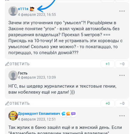
я111я
4 февраля 2023, 16:55
Зачем эти уточнения про "умысел"?! РасшЫряем в 
Законе понятие "угон" - взял чужой автомобиль без 
разрешения владельца? Проехал 5 метров? === 
Присядь на 10-точку! И не устраивать эти хороводы с 
умыслом! Сколько уже можно? - то покатацццо, то 
погрецццо, то спешЫл домой???
+1
–0
ОТВЕТИТЬ
Гость
4 февраля 2023, 13:09
НГС, вы шедевр журналистики и текстовые гении, 
вам нобелевку ещё не дали! )))
+0
–0
ОТВЕТИТЬ
Дормидонт Евлампивич
4 февраля 2023, 12:51
Так жулик в баню зашёл ещё и в женский день. Если 
"Автомобиль возвращен законной владелице"