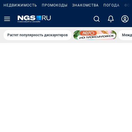
НЕДВИЖИМОСТЬ
ПРОМОКОДЫ
ЗНАКОМСТВА
ПОГОДА
ФО
Растет популярность дискаунтеров
Межд