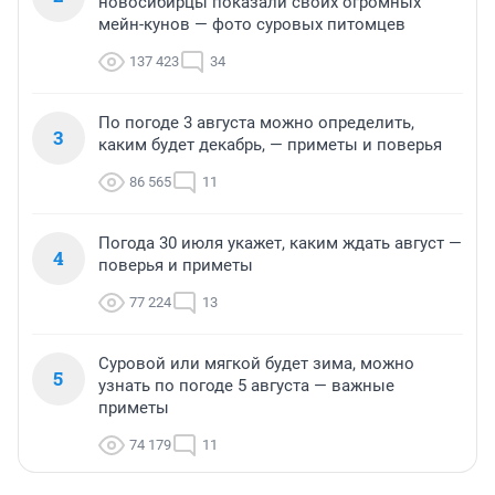
новосибирцы показали своих огромных
мейн-кунов — фото суровых питомцев
137 423
34
По погоде 3 августа можно определить,
3
каким будет декабрь, — приметы и поверья
86 565
11
Погода 30 июля укажет, каким ждать август —
4
поверья и приметы
77 224
13
Суровой или мягкой будет зима, можно
5
узнать по погоде 5 августа — важные
приметы
74 179
11