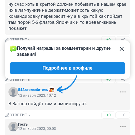
ну счас хоть в крытой должен побывать в нашем крае 
их в лаг-пункте не держат-может хоть какую 
командировку перекрасит -ну а в крытой как пойдет 
там порой 5-6 флагов Япончик и то воевал-жизнь 
покажет
+0
–0
ОТВЕТИТЬ
Получай награды за комментарии и другие 
Гость
12 января 2023, 18:29
задания!
как и московского депутата за антиСВОшную 
Подробнее в профиле
позицию
+0
–0
ОТВЕТИТЬ
54Автолюбитель
12 января 2023, 10:12
В Вагнер пойдёт там и амнистируют.
+0
–0
ОТВЕТИТЬ
Гость
12 января 2023, 00:03