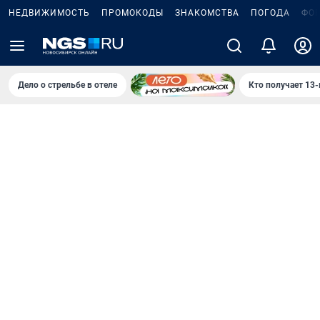
НЕДВИЖИМОСТЬ
ПРОМОКОДЫ
ЗНАКОМСТВА
ПОГОДА
ФО
Дело о стрельбе в отеле
Кто получает 13-