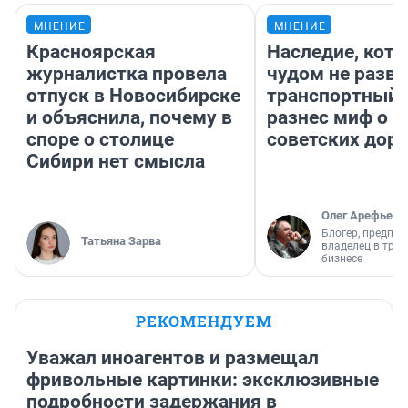
МНЕНИЕ
МНЕНИЕ
Красноярская
Наследие, кото
журналистка провела
чудом не разва
отпуск в Новосибирске
транспортный 
и объяснила, почему в
разнес миф о 
споре о столице
советских доро
Сибири нет смысла
Олег Арефьев
Блогер, предпри
Татьяна Зарва
владелец в тра
бизнесе
РЕКОМЕНДУЕМ
Уважал иноагентов и размещал
фривольные картинки: эксклюзивные
подробности задержания в