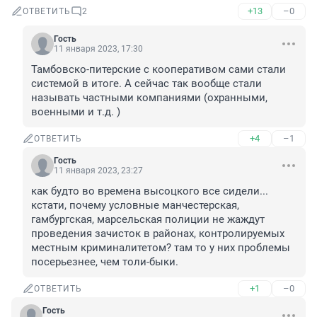
+13
–0
ОТВЕТИТЬ
2
Гость
11 января 2023, 17:30
Тамбовско-питерские с кооперативом сами стали 
системой в итоге. А сейчас так вообще стали 
называть частными компаниями (охранными, 
военными и т.д. )
+4
–1
ОТВЕТИТЬ
Гость
11 января 2023, 23:27
как будто во времена высоцкого все сидели...

кстати, почему условные манчестерская, 
гамбургская, марсельская полиции не жаждут 
проведения зачисток в районах, контролируемых 
местным криминалитетом? там то у них проблемы 
посерьезнее, чем толи-быки.
+1
–0
ОТВЕТИТЬ
Гость