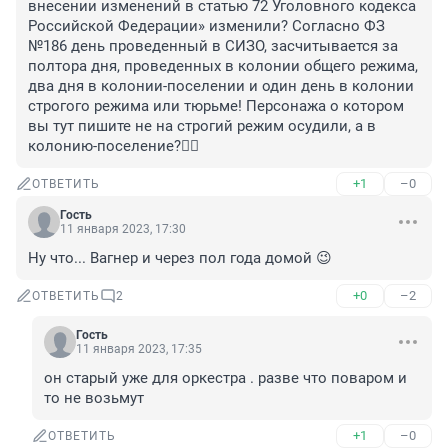
внесении изменений в статью 72 Уголовного кодекса 
Российской Федерации» изменили? Согласно ФЗ 
№186 день проведенный в СИЗО, засчитывается за 
полтора дня, проведенных в колонии общего режима, 
два дня в колонии-поселении и один день в колонии 
строгого режима или тюрьме! Персонажа о котором 
вы тут пишите не на строгий режим осудили, а в 
колонию-поселение?🤦‍♀️
+1
–0
ОТВЕТИТЬ
Гость
11 января 2023, 17:30
Ну что... Вагнер и через пол года домой 😉
+0
–2
ОТВЕТИТЬ
2
Гость
11 января 2023, 17:35
он старый уже для оркестра . разве что поваром и 
то не возьмут
+1
–0
ОТВЕТИТЬ