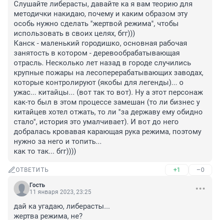
Слушайте либерасты, давайте ка я вам теорию для 
методички накидаю, почему и каким образом эту 
особь нужно сделать "жертвой режима", чтобы 
использовать в своих целях, бгг)))

Канск - маленький городишко, основная рабочая 
занятость в котором - деревообрабатывающая 
отрасль. Несколько лет назад в городе случились 
крупные пожары на лесоперерабатывающих заводах, 
которые контролируют (якобы для легенды)... о 
ужас... китайцы... (вот так то вот). Ну а этот персонаж 
как-то был в этом процессе замешан (то ли бизнес у 
китайцев хотел отжать, то ли "за державу ему обидно 
стало", история это умалчивает). И вот до него 
добралась кровавая карающая рука режима, поэтому 
нужно за него и топить...

как то так... бгг))))
+1
–0
ОТВЕТИТЬ
Гость
11 января 2023, 23:25
дай ка угадаю, либерасты...

жертва режима, не?