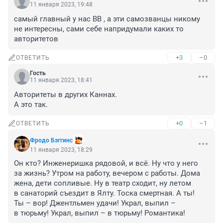
11 января 2023, 19:48
самый главный у нас ВВ , а эти самозванцы никому 
не интересны, сами себе напридумали каких то 
авторитетов
+3
–0
ОТВЕТИТЬ
Гость
11 января 2023, 18:41
Авторитеты в других Каннах.

А это так.
+0
–1
ОТВЕТИТЬ
Фродо Бэггинс
11 января 2023, 18:29
Он кто? Инженеришка рядовой, и всё. Ну что у него 
за жизнь? Утром на работу, вечером с работы. Дома 
жена, дети сопливые. Ну в театр сходит, ну летом 
в санаторий съездит в Ялту. Тоска смертная. А ты! 
Ты – вор! Джентльмен удачи! Украл, выпил – 
в тюрьму! Украл, выпил – в тюрьму! Романтика!