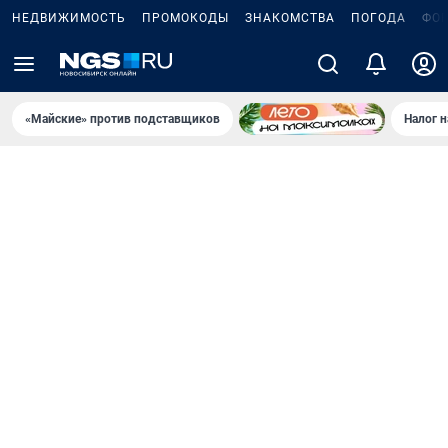
НЕДВИЖИМОСТЬ
ПРОМОКОДЫ
ЗНАКОМСТВА
ПОГОДА
ФО
«Майские» против подставщиков
Налог 