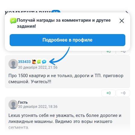
КОММЕНТАРИИ
39
Получай награды за комментарии и другие 
задания!
Гость
3 января 2023, 19:15
Подробнее в профиле
Ну и каша у вас в голове
+0
–0
353433
30 декабря 2022, 21:56
Про 1500 квартир и не только, дороги и ТП. приговор 
смешной. Учитесь!!!
+0
–0
Гость
30 декабря 2022, 18:36
Lexus угонять себя не уважать, есть более дорогие и 
ликвидные машины. Видимо это воры низшего 
сегмента.