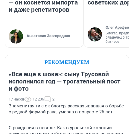
— он коснется импорта
советских доро
и даже репетиторов
Олег Арефьев
Блогер, предпри
Анастасия Завгородняя
владелец в тра
бизнесе
РЕКОМЕНДУЕМ
«Все еще в шоке»: сыну Трусовой
исполнился год — трогательный пост
и фото
17 часов
12 236
2
Знаменитая тикток-блогер, рассказывавшая о борьбе
с редкой формой рака, умерла в возрасте 26 лет
С рождения в неволе. Как в уральской колонии
осужденные мамы отбывают срок вместе со своими