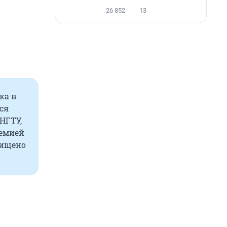
26 852
13
ка в
ся
НГТУ,
ремией
щищено