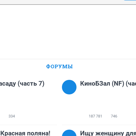
ФОРУМЫ
асаду (часть 7)
КиноБЗал (NF) (ча
334
187 781
746
 Красная поляна!
Ищу женщину дл