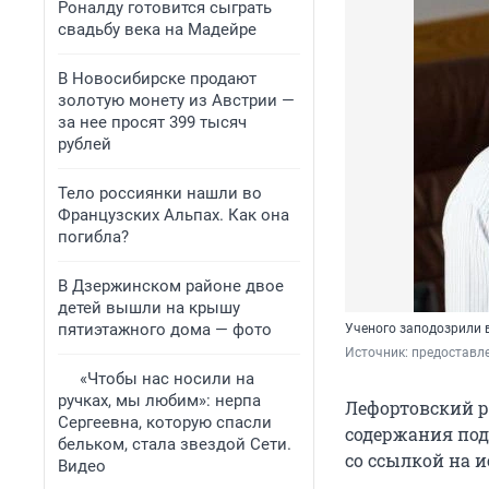
Роналду готовится сыграть
свадьбу века на Мадейре
В Новосибирске продают
золотую монету из Австрии —
за нее просят 399 тысяч
рублей
Тело россиянки нашли во
Французских Альпах. Как она
погибла?
В Дзержинском районе двое
детей вышли на крышу
пятиэтажного дома — фото
Ученого заподозрили в
Источник: 
предоставл
«Чтобы нас носили на
ручках, мы любим»: нерпа
Лефортовский р
Сергеевна, которую спасли
содержания под
бельком, стала звездой Сети.
со ссылкой на 
Видео