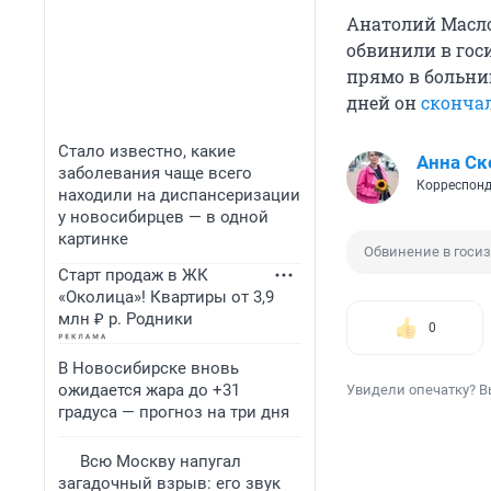
Анатолий Масло
обвинили в гос
прямо в больни
дней он
сконча
Стало известно, какие
Анна Ск
заболевания чаще всего
Корреспонд
находили на диспансеризации
у новосибирцев — в одной
картинке
Обвинение в госи
Старт продаж в ЖК
«Околица»! Квартиры от 3,9
млн ₽ р. Родники
0
В Новосибирске вновь
ожидается жара до +31
Увидели опечатку? В
градуса — прогноз на три дня
Всю Москву напугал
загадочный взрыв: его звук