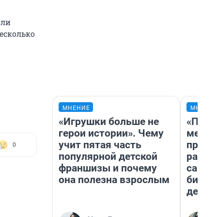
али
несколько
МНЕНИЕ
МНЕНИ
«Игрушки больше не
«Поку
герои истории». Чему
мешке
учит пятая часть
предп
0
популярной детской
расска
франшизы и почему
самом
она полезна взрослым
бизне
дешев