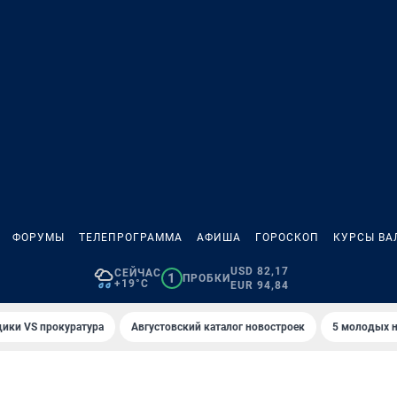
ФОРУМЫ
ТЕЛЕПРОГРАММА
АФИША
ГОРОСКОП
КУРСЫ ВА
USD 82,17
СЕЙЧАС
1
ПРОБКИ
+19°C
EUR 94,84
ики VS прокуратура
Августовский каталог новостроек
5 молодых н