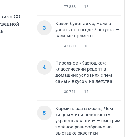
77 888
12
овича СО
ственной
Какой будет зима, можно
3
узнать по погоде 7 августа, —
сь
важные приметы
47 580
13
Пирожное «Картошка»:
4
классический рецепт в
домашних условиях с тем
самым вкусом из детства
30 751
15
Кормить раз в месяц. Чем
5
хищным или необычным
украсить квартиру — смотрим
зелёное разнообразие на
выставке экзотики