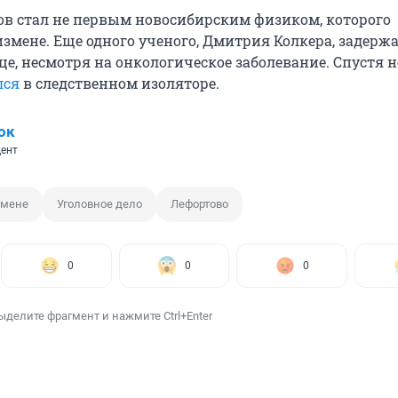
в стал не первым новосибирским физиком, которого
измене. Еще одного ученого, Дмитрия Колкера, задерж
це, несмотря на онкологическое заболевание. Спустя 
лся
в следственном изоляторе.
ок
ент
змене
Уголовное дело
Лефортово
0
0
0
ыделите фрагмент и нажмите Ctrl+Enter