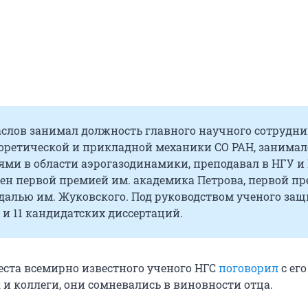
слов занимал должность главного научного сотрудни
еоретической и прикладной механики СО РАН, занимал
ми в области аэрогазодинамики, преподавал в НГУ и 
ен первой премией им. академика Петрова, первой п
едалью им. Жуковского. Под руководством ученого за
 и 11 кандидатских диссертаций.
реста всемирно известного ученого НГС
поговорил
с его
 и коллеги, они сомневались в виновности отца.