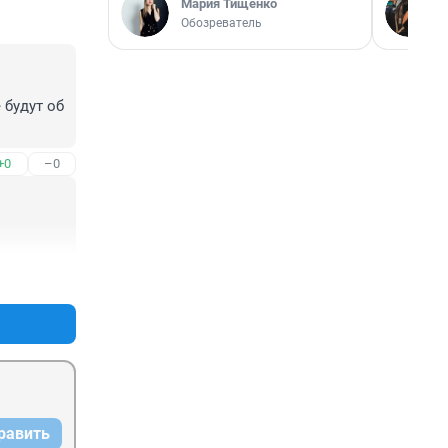
Мария Тищенко
Обозреватель
будут об 
+0
–0
+0
–0
равить